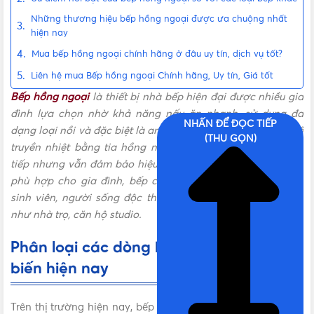
Những thương hiệu bếp hồng ngoại được ưa chuộng nhất
hiện nay
Mua bếp hồng ngoại chính hãng ở đâu uy tín, dịch vụ tốt?
Liên hệ mua Bếp hồng ngoại Chính hãng, Uy tín, Giá tốt
Bếp hồng ngoại
là thiết bị nhà bếp hiện đại được nhiều gia
đình lựa chọn nhờ khả năng nấu ăn nhanh, sử dụng đa
NHẤN ĐỂ ĐỌC TIẾP
dạng loại nồi và đặc biệt là an toàn khi sử dụng. Với cơ chế
(THU GỌN)
truyền nhiệt bằng tia hồng ngoại, bếp không tạo lửa trực
tiếp nhưng vẫn đảm bảo hiệu suất đun nấu cao. Không chỉ
phù hợp cho gia đình, bếp còn là lựa chọn lý tưởng cho
sinh viên, người sống độc thân hoặc các không gian nhỏ
như nhà trọ, căn hộ studio.
Phân loại các dòng bếp hồng ngoại phổ
biến hiện nay
Trên thị trường hiện nay, bếp hồng ngoại được phân thành