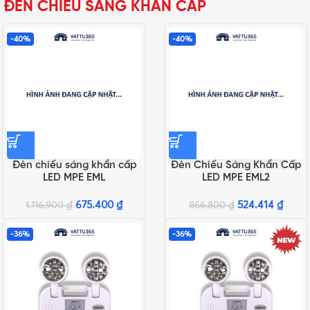
ĐÈN CHIẾU SÁNG KHẨN CẤP
-40%
-40%
Đèn chiếu sáng khẩn cấp
Đèn Chiếu Sáng Khẩn Cấp
LED MPE EML
LED MPE EML2
675.400
₫
524.414
₫
1.116.900
₫
866.800
₫
-36%
-36%