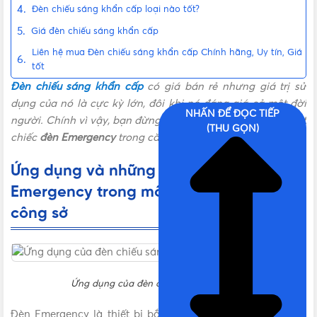
Đèn chiếu sáng khẩn cấp loại nào tốt?
Giá đèn chiếu sáng khẩn cấp
Liên hệ mua Đèn chiếu sáng khẩn cấp Chính hãng, Uy tín, Giá
tốt
Đèn chiếu sáng khẩn cấp
có giá bán rẻ nhưng giá trị sử
dụng của nó là cực kỳ lớn, đôi khi nó đáng giá cả một đời
NHẤN ĐỂ ĐỌC TIẾP
người. Chính vì vậy, bạn đừng do dự khi “tậu” cho mình một
(THU GỌN)
chiếc
đèn Emergency
trong căn nhà của mình nhé.
Ứng dụng và những tiêu chuẩn của đèn
Emergency trong môi trường dân dụng,
công sở
Ứng dụng của đèn chiếu sáng khẩn cấp
Đèn Emergency là thiết bị bắt buộc không thể thiếu trong