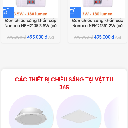
Đèn chiếu sáng khẩn cấp
Đèn chiếu sáng khẩn cấp
Nanoco NEM2135 3.5W (có
Nanoco NEM21351 2W (có
chứng nhận PCCC)
chứng nhận PCCC)
495.000
₫
495.000
₫
770.000
₫
770.000
₫
cái
cái
CÁC THIẾT BỊ CHIẾU SÁNG TẠI VẬT TƯ
365