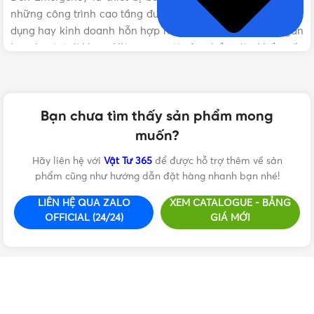
những công trình cao tầng được sử dụng với mục đích dân
dụng hay kinh doanh hỗn hợp như văn phòng, lưu trú ngắn
hạn, lưu trú dài hạn. Hiện nay, một sản phẩm đèn khẩn cấp
muốn được lưu hành thì phải đáp ứng một số quy định sau:
Những tiêu chuẩn về đèn chiếu sáng sự cố theo quy
Bạn chưa tìm thấy sản phẩm mong
định của pháp luật
muốn?
Về cơ bản, một chiếc đèn đạt chuẩn phải đạt chứng nhận
Hãy liên hệ với
Vật Tư 365
để được hỗ trợ thêm về sản
chất lượng ISO 9001:2015, tiêu chuẩn Việt Nam TCVN 7722-
phẩm cũng như hướng dẫn đặt hàng nhanh bạn nhé!
2-22:2013, tiêu chuẩn quốc tế IEC, tiêu chuẩn về khoảng
cách lắp đặt giữa các đèn và số lượng đèn trong một công
LIÊN HỆ QUA ZALO
XEM CATALOGUE - BẢNG
trình TCVN 7114:2008,…
OFFICIAL (24/24)
GIÁ MỚI
Bảo vệ an toàn sức khỏe, tính mạng
Vậy câu hỏi đặt ra là ‘đèn chiếu sáng sự cố có lắp được
VẬT TƯ 365
| NHÀ PHÂN PHỐI THIẾT BỊ ĐIỆN NƯỚC CHÍNH
trong căn hộ, nhà ở dân dụng không?”. Để trả lời câu hỏi
HÃNG, GIÁ TỐT