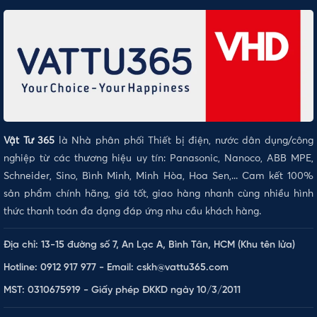
Vật Tư 365
là Nhà phân phối Thiết bị điện, nước dân dụng/công
nghiệp từ các thương hiệu uy tín: Panasonic, Nanoco, ABB MPE,
Schneider, Sino, Bình Minh, Minh Hòa, Hoa Sen,... Cam kết 100%
sản phẩm chính hãng, giá tốt, giao hàng nhanh cùng nhiều hình
thức thanh toán đa dạng đáp ứng nhu cầu khách hàng.
Địa chỉ: 13-15 đường số 7, An Lạc A, Bình Tân, HCM (Khu tên lửa)
Hotline: 0912 917 977 - Email: cskh@vattu365.com
MST: 0310675919 - Giấy phép ĐKKD ngày 10/3/2011