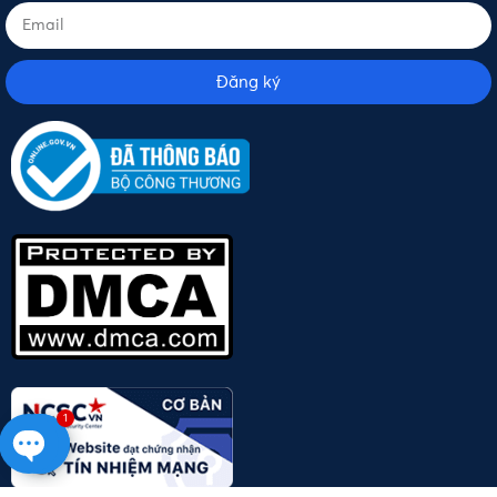
Đăng ký
1
Open