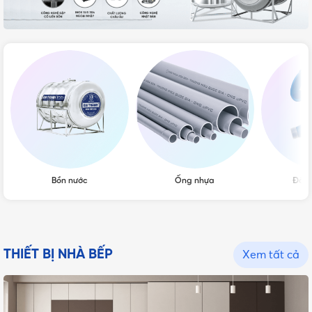
Bồn nước
Ống nhựa
Đồng
THIẾT BỊ NHÀ BẾP
Xem tất cả