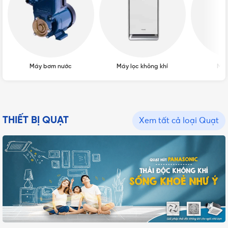
Máy bơm nước
Máy lọc không khí
Máy
THIẾT BỊ QUẠT
Xem tất cả loại Quạt