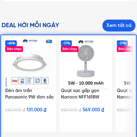
DEAL HỜI MỖI NGÀY
Xem tất cả
-46%
-31%
-31%
Bán chạy
Bán chạy
Bán chạy
Đèn âm trần
Quạt sạc gấp gọn
Quạt sạc
Panasonic 9W đơn sắc
Nanoco NFF1618W
Nanoco N
tròn, lỗ khoét Ø110mm
Trắng, Pin 24 Giờ
Hồng, Pin
| DN 2G Series
131.000
₫
569.000
₫
243.000
₫
820.000
₫
820.000