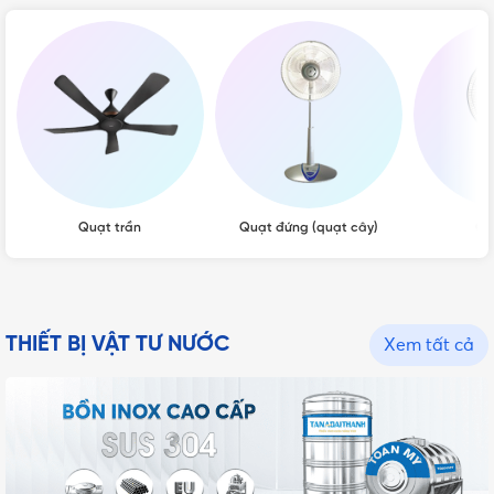
Quạt trần
Quạt đứng (quạt cây)
Qu
THIẾT BỊ VẬT TƯ NƯỚC
Xem tất cả