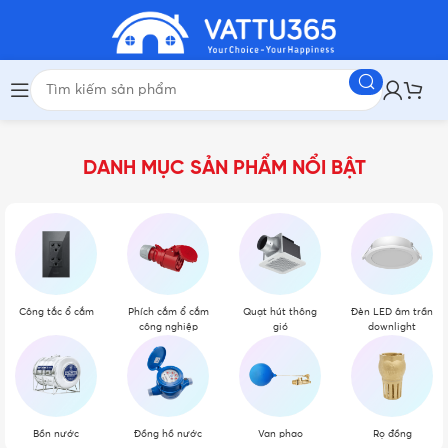
DANH MỤC SẢN PHẨM NỔI BẬT
Công tắc ổ cắm
Phích cắm ổ cắm
Quạt hút thông
Đèn LED âm trần
công nghiệp
gió
downlight
Bồn nước
Đồng hồ nước
Van phao
Rọ đồng