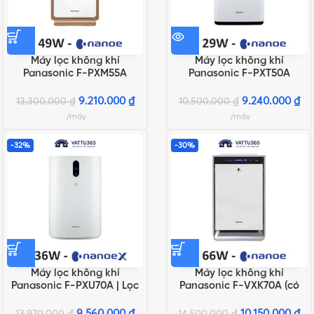
Máy lọc không khí
Máy lọc không khí
Panasonic F-PXM55A
Panasonic F-PXT50A
9.210.000
₫
9.240.000
₫
13.300.000
₫
10.500.000
₫
máy
máy
-32%
-30%
Máy lọc không khí
Máy lọc không khí
Panasonic F-PXU70A | Lọc
Panasonic F-VXK70A (có
bụi PM2.5, kháng khuẩn,
tạo ẩm)
ngừa Virus
9.560.000
₫
10.150.000
₫
13.970.000
₫
14.500.000
₫