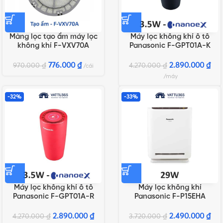
Màng lọc tạo ẩm máy lọc
Máy lọc không khí ô tô
không khí F-VXV70A
Panasonic F-GPT01A-K
Màu Đen
776.000
₫
2.890.000
₫
970.000
₫
4.270.000
₫
cái
máy
-32%
-33%
Máy lọc không khí ô tô
Máy lọc không khí
Panasonic F-GPT01A-R
Panasonic F-P15EHA
Màu Đỏ
2.890.000
₫
2.490.000
₫
4.270.000
₫
3.720.000
₫