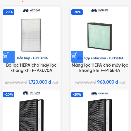
-20%
-20%
Bộ lọc HEPA cho máy lọc
Màng lọc HEPA cho máy lọc
không khí F-PXU70A
không khí F-P15EHA
1.720.000
₫
968.000
₫
2.150.000
₫
1.210.000
₫
cái
cái
-20%
-20%