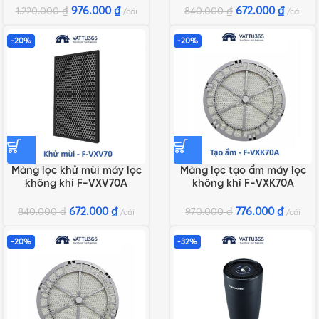
976.000
₫
672.000
₫
1.220.000
₫
840.000
₫
cái
cái
-20%
-20%
Màng lọc khử mùi máy lọc
Màng lọc tạo ẩm máy lọc
không khí F-VXV70A
không khí F-VXK70A
672.000
₫
776.000
₫
840.000
₫
970.000
₫
cái
cái
-20%
-32%