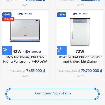
máy
máy
-30%
-23%
Tạm hết
Máy lọc không khí treo
Thiết bị diệt khuẩn và khử
tường Panasonic F-PXL45A
mùi không khí Ziaino
– chức năng Econavi
Panasonic F-JPU70A
7.455.000
₫
79.700.000
₫
10.650.000
₫
104.000.000
₫
máy
máy
Xem thêm Sản phẩm