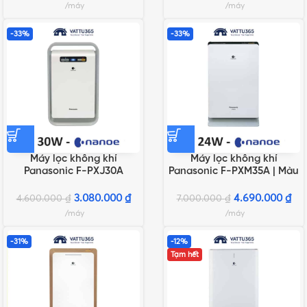
máy
máy
-33%
-33%
Máy lọc không khí
Máy lọc không khí
Panasonic F-PXJ30A
Panasonic F-PXM35A | Màu
xanh, Màu bạc
3.080.000
₫
4.690.000
₫
4.600.000
₫
7.000.000
₫
máy
máy
-31%
-12%
Tạm hết