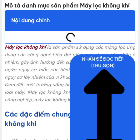
Mô tả danh mục sản phẩm Máy lọc không khí
Nội dung chính
Máy lọc không khí
là sản phẩm sử dụng các màng lọc ứng
dụng các công nghệ hiện đại giúp loại bỏ các tác nhân ô
NHẤN ĐỂ ĐỌC TIẾP
nhiễm, gây ảnh hưởng đến sức khỏe con người. Giúp ngăn
(THU GỌN)
ngừa nguy cơ mắc các bệnh về đường hô hấp. Hạn chế
nguy cơ lây nhiễm của vi khuẩn, nấm mốc, virus gây bệnh,…
Đem đến môi trường sống hoàn toàn trong lành. Gồm các
loại máy: Máy lọc không khí gia đình, máy lọc không khí
công nghiệp, máy lọc không khí ô tô.
Các đặc điểm chung của máy lọc
không khí