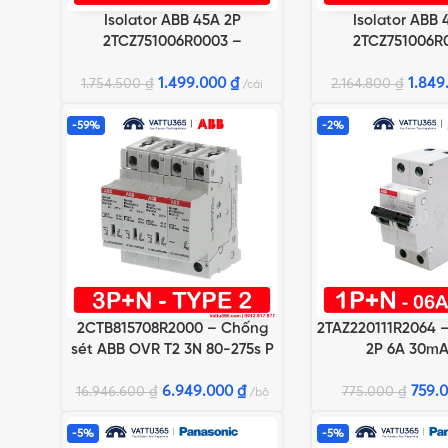
Isolator ABB 45A 2P
Isolator ABB 
THÊM VÀO GIỎ HÀNG
THÊM VÀO GIỎ HÀN
2TCZ751006R0003 –
2TCZ751006R
WSD245CL
WSD445
1.499.000
₫
1.849
1.754.500
₫
2.164.800
₫
cái
-59%
-2%
2CTB815708R2000 – Chống
2TAZ220111R2064 
THÊM VÀO GIỎ HÀNG
THÊM VÀO GIỎ HÀN
sét ABB OVR T2 3N 80-275s P
2P 6A 30mA
QS
6.949.000
₫
759.
16.946.600
₫
775.000
₫
bộ
-5%
-5%