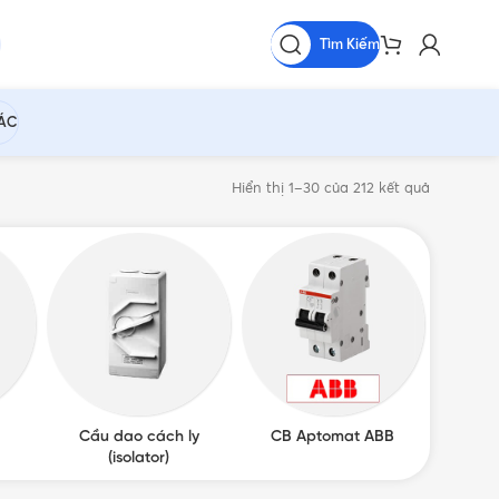
Tìm Kiếm
HÁC
Hiển thị 1–30 của 212 kết quả
Cầu dao cách ly
CB Aptomat ABB
Cầu d
(isolator)
P