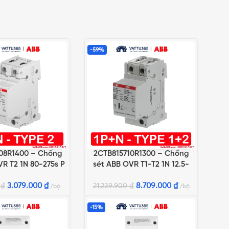
-59%
08R1400 – Chống
2CTB815710R1300 – Chống
GIỎ HÀNG
THÊM VÀO GIỎ HÀNG
R T2 1N 80-275s P
sét ABB OVR T1-T2 1N 12.5-
QS
275s P QS
3.079.000
₫
8.709.000
₫
0
₫
21.239.900
₫
bộ
bộ
-15%