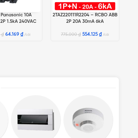
 Panasonic 10A
2TAZ220111R2204 – RCBO ABB
GIỎ HÀNG
THÊM VÀO GIỎ HÀNG
 2P 1.5kA 240VAC
2P 20A 30mA 6kA
64.169
₫
554.125
₫
0
₫
775.000
₫
cái
cái