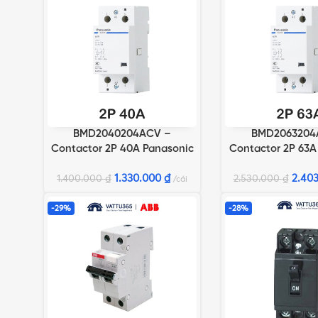
BMD2040204ACV –
BMD2063204
THÊM VÀO GIỎ HÀNG
THÊM VÀO GIỎ HÀN
Contactor 2P 40A Panasonic
Contactor 2P 63A
1.330.000
₫
2.40
1.400.000
₫
2.530.000
₫
cái
-29%
-28%