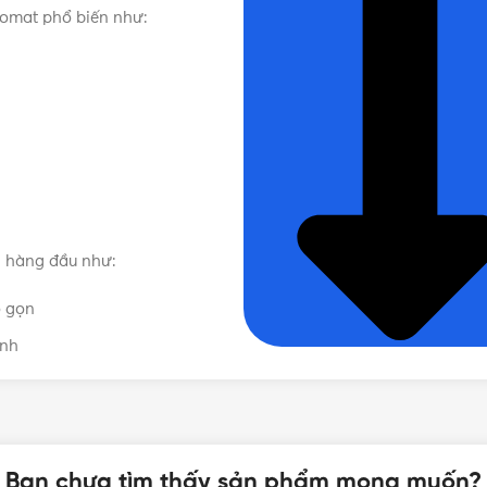
ptomat phổ biến như:
n hàng đầu như:
ỏ gọn
ịnh
 phân khúc
đâu?
Bạn chưa tìm thấy sản phẩm mong muốn?