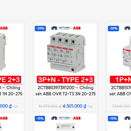
-59%
-59%
0 – Chống
2CTB803973R1200 – Chống
2CTB8157
G
THÊM VÀO GIỎ HÀNG
THÊM VÀO 
3 1N 20-275
sét ABB OVR T2-T3 3N 20-275
sét ABB OV
P QS
.000
₫
4.501.000
₫
10.979.100
₫
7.509.70
bộ
bộ
-15%
-15%