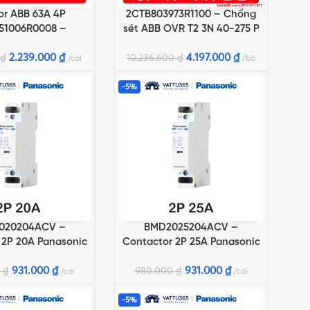
tor ABB 63A 4P
2CTB803973R1100 – Chống
GIỎ HÀNG
THÊM VÀO GIỎ HÀNG
51006R0008 –
sét ABB OVR T2 3N 40-275 P
SD463CL
QS
2.239.000
₫
4.197.000
₫
₫
10.236.600
₫
cái
bộ
-5%
020204ACV –
BMD2025204ACV –
GIỎ HÀNG
THÊM VÀO GIỎ HÀNG
 2P 20A Panasonic
Contactor 2P 25A Panasonic
931.000
₫
931.000
₫
0
₫
980.000
₫
cái
cái
-5%