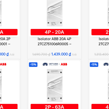
20A 2P
Isolator ABB 20A 4P
Isola
G
THÊM VÀO GIỎ HÀNG
THÊM VÀO 
0001 –
2TCZ751006R0005 –
2TCZ7
CL
WSD420CL
W
000
₫
1.439.000
₫
1.690.700
₫
1.313.40
cái
cái
-15%
-15%