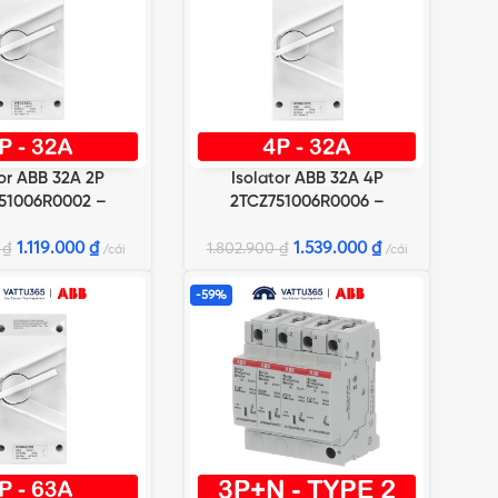
tor ABB 32A 2P
Isolator ABB 32A 4P
GIỎ HÀNG
THÊM VÀO GIỎ HÀNG
51006R0002 –
2TCZ751006R0006 –
SD232CL
WSD432CL
1.119.000
₫
1.539.000
₫
0
₫
1.802.900
₫
cái
cái
-59%