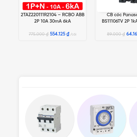
2TAZ220111R2104 – RCBO ABB
CB cóc Panas
THÊM VÀO GIỎ HÀNG
THÊM VÀO GIỎ HÀN
2P 10A 30mA 6kA
BS11106TV 2P 1
554.125
₫
64.1
775.000
₫
89.000
₫
cái