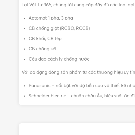
Tại Vật Tư 365, chúng tôi cung cấp đầy đủ các loại a
Aptomat 1 pha, 3 pha
CB chống giật (RCBO, RCCB)
CB khối, CB tép
CB chống sét
Cầu dao cách ly chống nước
Với đa dạng dòng sản phẩm từ các thương hiệu uy tí
Panasonic – nổi bật với độ bền cao và thiết kế nh
Schneider Electric – chuẩn châu Âu, hiệu suất ổn đ
ABB – công nghệ hiện đại, đạt tiêu chuẩn quốc tế
LS, MPE, Sino… – giá thành hợp lý, phù hợp nhiều
Mua CB điện chính hãng, giá tốt ở 