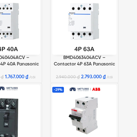
040404ACV –
BMD4063404ACV –
GIỎ HÀNG
THÊM VÀO GIỎ HÀNG
 4P 40A Panasonic
Contactor 4P 63A Panasonic
1.767.000
₫
2.793.000
₫
0
₫
2.940.000
₫
cái
cái
-29%