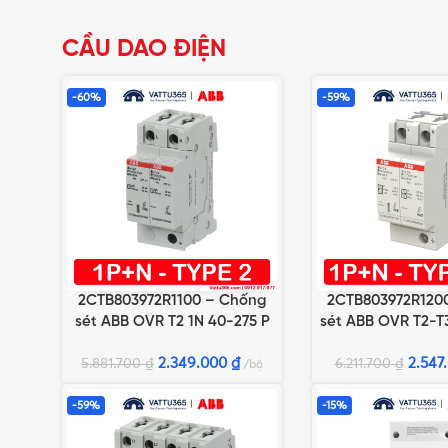
CẦU DAO ĐIỆN
-60%
-59%
2CTB803972R1100 – Chống
2CTB803972R120
THÊM VÀO GIỎ HÀNG
THÊM VÀO GIỎ HÀN
sét ABB OVR T2 1N 40-275 P
sét ABB OVR T2-T
QS
P QS
2.349.000
₫
2.547
5.881.700
₫
6.211.700
₫
bộ
-59%
-15%