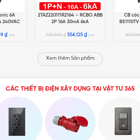
onic 6A
2TAZ220111R2164 – RCBO ABB
CB cóc
G
THÊM VÀO GIỎ HÀNG
THÊM VÀO 
kA 240VAC
2P 16A 30mA 6kA
BS1110TV
69
₫
554.125
₫
775.000
₫
89.00
cái
cái
Xem thêm Sản phẩm
CÁC THIẾT BỊ ĐIỆN XÂY DỰNG TẠI VẬT TƯ 365