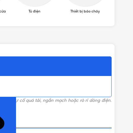
 cửa
Tủ điện
Thiết bị báo cháy
Thiết 
ỌN)
xảy ra sự cố quá tải, ngắn mạch hoặc rò rỉ dòng điện.
 hư hại.