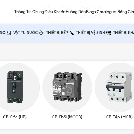
Thông Tin Chung
Điều Khoản
Hướng Dẫn
Blogs
Catalogue, Bảng Giá
ỰNG
VẬT TƯ NƯỚC
THIẾT BỊ BẾP
THIẾT BỊ VỆ SINH
THIẾT BỊ K
CB Cóc (HB)
CB Khối (MCCB)
CB Tép (MCB)