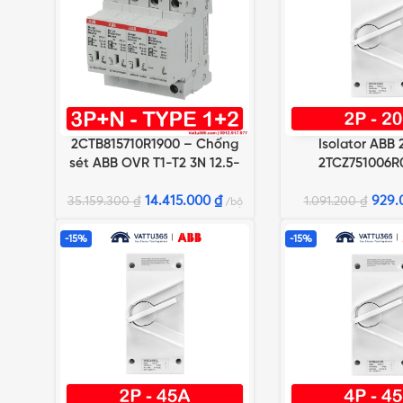
2CTB815710R1900 – Chống
Isolator ABB 
THÊM VÀO GIỎ HÀNG
THÊM VÀO GIỎ HÀN
sét ABB OVR T1-T2 3N 12.5-
2TCZ751006R
275s P QS
WSD220
14.415.000
₫
929.
35.159.300
₫
1.091.200
₫
bộ
-15%
-15%