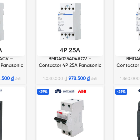
ACV –
BMD4025404ACV –
BMD4
G
THÊM VÀO GIỎ HÀNG
THÊM VÀO 
 Panasonic
Contactor 4P 25A Panasonic
Contactor
3.500
₫
978.500
₫
1.030.000
₫
1.860.00
cái
cái
-29%
-28%