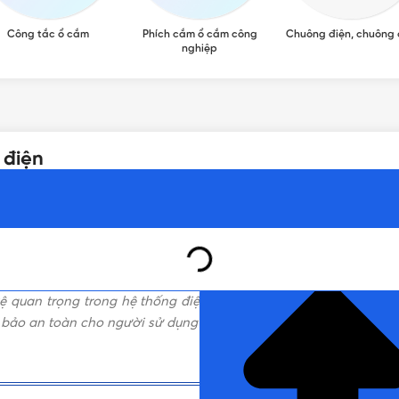
Công tắc ổ cắm
Phích cắm ổ cắm công
Chuông điện, chuông
nghiệp
 điện
NHẤN ĐỂ ĐỌC TIẾP (THU G
vệ quan trọng trong hệ thống điện, giúp ngắt mạch tự động khi 
bảo an toàn cho người sử dụng mà còn bảo vệ thiết bị điện khỏi