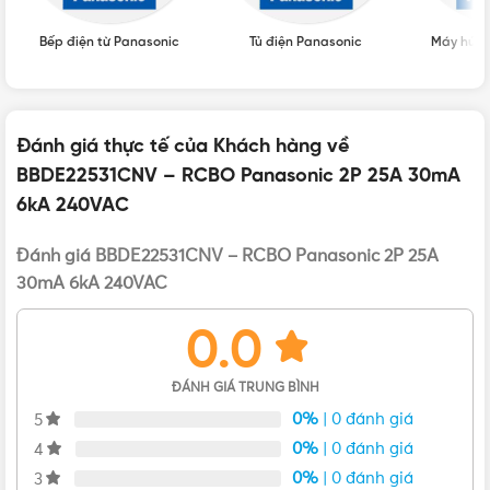
Giao hàng: Giao nhanh toàn quốc
Tình trạng hàng hóa: Mới 100%, chưa qua sử dụng
Bếp điện từ Panasonic
Tủ điện Panasonic
Máy hút 
DÒNG ĐIỆN
25A
Giá Aptomat Panasonic
,
Giá CB
BẢNG GIÁ
Panasonic
Đánh giá thực tế của Khách hàng về
BBDE22531CNV – RCBO Panasonic 2P 25A 30mA
6kA 240VAC
Aptomat Panasonic
,
Cầu dao Panasonic
,
CB
LOẠI
Panasonic
Đánh giá BBDE22531CNV – RCBO Panasonic 2P 25A
30mA 6kA 240VAC
0.0
ĐÁNH GIÁ TRUNG BÌNH
0%
| 0 đánh giá
5
0%
| 0 đánh giá
4
0%
| 0 đánh giá
3