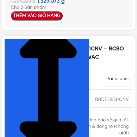
1.329.073
₫
1.364.233
₫
Cho 2 Sản phẩm
THÊM VÀO GIỎ HÀNG
NHẤN ĐỂ XEM TIẾP (THU GỌN)
Thông số kỹ thuật của BBDE22531CNV – RCBO
Panasonic 2P 25A 30mA 6kA 240VAC
THƯƠNG HIỆU
Panasonic
MÃ SẢN PHẨM
BBDE22531CNV
RCBO cầu dao bảo vệ quá tải,
DÒNG SẢN PHẨM
ngắn mạch & dòng rò (chống
giật)