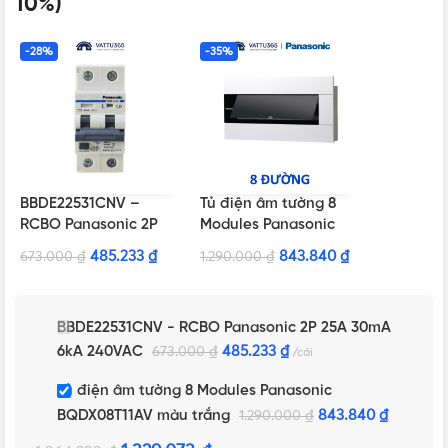
10%)
-28%
-35%
BBDE22531CNV –
Tủ điện âm tường 8
RCBO Panasonic 2P
Modules Panasonic
25A 30mA 6kA
BQDX08T11AV màu
485.233
₫
843.840
₫
673.000
₫
1.290.000
₫
240VAC
trắng
BBDE22531CNV - RCBO Panasonic 2P 25A 30mA
6kA 240VAC
485.233
₫
673.000
₫
cái
Tủ điện âm tường 8 Modules Panasonic
BQDX08T11AV màu trắng
843.840
₫
1.290.000
₫