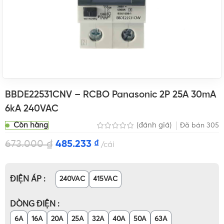
BBDE22531CNV – RCBO Panasonic 2P 25A 30mA
6kA 240VAC
Còn hàng
(đánh giá)
Đã bán
305
673.000
₫
485.233
₫
cái
ĐIỆN ÁP
240VAC
415VAC
DÒNG ĐIỆN
6A
16A
20A
25A
32A
40A
50A
63A