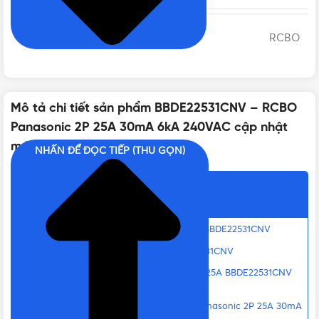
LOẠI CẦU DAO
RCBO
MÀU SẮC
Màu trắng
Mô tả chi tiết sản phẩm BBDE22531CNV – RCBO
Panasonic 2P 25A 30mA 6kA 240VAC cập nhật
CHẤT LIỆU
Nhựa cao cấp
mới
NHẤN ĐỂ ĐỌC TIẾP (THU GỌN)
KHỐI LƯỢNG
200g
Nội dung chính
Thống số cơ bản của RCBO Panasonic BBDE22531CNV
SỐ CỰC
2P
Đặc điểm nổi bật của cầu dao BBDE22531CNV
Vật Tư 365 – Nơi bán RCBO Panasonic 25A BBDE22531CNV
DÒNG CẮT DANH ĐỊNH
6kA
uy tín tại TPHCM
Liên hệ mua BBDE22531CNV – RCBO Panasonic 2P 25A 30mA