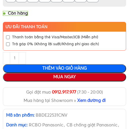
Còn hàng
ƯU ĐÃI THANH TOÁN
Thanh toán bằng thẻ Visa/Master/JCB (Miễn phí)
Trả góp 0% (Không lãi suất/Không phí giao dịch)
THÊM VÀO GIỎ HÀNG
MUA NGAY
Gọi đặt mua
0912.917.977
(7:30 - 20:00)
Mua hàng tại Showroom »
Xem đường đi
Mã sản phẩm:
BBDE22531CNV
Danh mục:
RCBO Panasonic
,
CB chống giật Panasonic
,