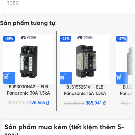
RCBO
Sản phẩm tương tự
-28%
-28%
-27%
BJS3030NA2 – ELB
BJS1532S1V – ELB
BJJ23
Panasonic 30A 1.5kA
Panasonic 15A 1.5kA
Panaso
30mA
30mA
276.555
₫
383.000
₫
385.941
₫
536.000
₫
972.0
Sản phẩm mua kèm (tiết kiệm thêm 5-