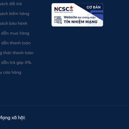
sách đổi trả
sách kiểm hàng
 sách bảo hành
 dẫn mua hàng
 dẫn thanh toán
 thức thanh toán
 dẫn trả góp 0%
uy cửa hàng
Mạng xã hội
: