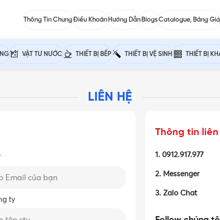
Thông Tin Chung
Điều Khoản
Hướng Dẫn
Blogs
Catalogue, Bảng Giá
ỰNG
VẬT TƯ NƯỚC
THIẾT BỊ BẾP
THIẾT BỊ VỆ SINH
THIẾT BỊ K
LIÊN HỆ
Thông tin liên
1. 0912.917.977
2. Messenger
3. Zalo Chat
ng ty