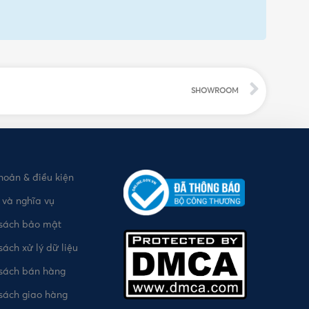
SHOWROOM
hoản & điều kiện
và nghĩa vụ
 sách bảo mật
sách xử lý dữ liệu
 sách bán hàng
sách giao hàng