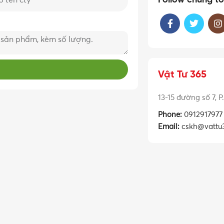
Follow chúng tô
Vật Tư 365
13-15 đường số 7, 
Phone:
0912917977
Email:
cskh@vattu