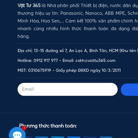
Vật Tư 365
là Nhà phân phối Thiết bị điện, nước dân d
thương hiệu uy tín: Panasonic, Nanoco, ABB MPE, Schne
Minh Hòa, Hoa Sen,... Cam kết 100% sản phẩm chính hã
nhanh cùng nhiều hình thức thanh toán đa dạng đ
hàng.
Địa chỉ: 13-15 đường số 7, An Lạc A, Bình Tân, HCM (Khu tên 
Hotline: 0912 917 977 - Email: cskh@vattu365.com
MST: 0310675919 - Giấy phép ĐKKD ngày 10/3/2011
Phương thức thanh toán
:
1