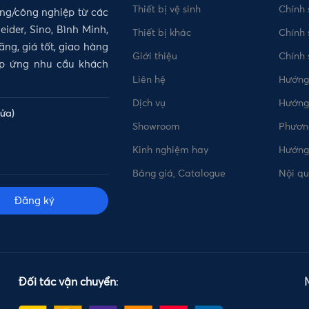
Thiết bị vệ sinh
Chính 
ụng/công nghiệp từ các
ider, Sino, Bình Minh,
Thiết bị khác
Chính 
ng, giá tốt, giao hàng
Giới thiệu
Chính
áp ứng nhu cầu khách
Liên hệ
Hướng
Dịch vụ
Hướng
lửa)
Showroom
Phương
Kinh nghiệm hay
Hướng
Bảng giá, Catalogue
Nội q
Đăng ký
Đối tác vận chuyển
: