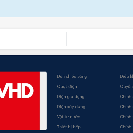
Đèn chiếu sáng
Điều k
Quạt điện
Quyền 
Điện gia dụng
Chính
Điện xây dựng
Chính 
Vật tư nước
Chính
Thiết bị bếp
Chính 