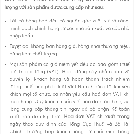
xin cam kết chính sách bán hàng và chính sách chất
lượng với sản phẩm được cung cấp như sau:
Tất cả hàng hoá đều có nguồn gốc xuất xứ rõ ràng,
minh bạch, chính hãng từ các nhà sản xuất và các nhà
nhập khẩu
Tuyệt đối không bán hàng giả, hàng nhái thương hiệu,
hàng kém chất lượng
Mọi sản phẩm có giá niêm yết đều đã bao gồm thuế
giá trị gia tăng (VAT). Hoạt động này nhằm bảo vệ
quyền lợi khách hàng và hoàn thành trách nhiệm
đóng thuế theo pháp luật Việt Nam. Chúng tôi khuyến
khích mọi tổ chức, cá nhân yêu cầu hoá đơn VAT khi
mua hàng. Quý khách muốn viết hóa đơn tài chính, vui
lòng cung cấp thông tin ngay để bộ phận Kế toán
xuất hóa đơn kịp thời.
Hóa đơn VAT chỉ xuất trong
ngày
theo quy định của Tổng Cục Thuế và Bộ Tài
Chính. Trường hợp khách hàng từ chối mua hàng