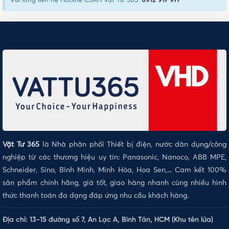
Vui lòng liên hệ Hotline CSKH Vật Tư 365:
0912 917 977
Vật Tư 365
là Nhà phân phối Thiết bị điện, nước dân dụng/công
nghiệp từ các thương hiệu uy tín: Panasonic, Nanoco, ABB MPE,
Schneider, Sino, Bình Minh, Minh Hòa, Hoa Sen,... Cam kết 100%
sản phẩm chính hãng, giá tốt, giao hàng nhanh cùng nhiều hình
thức thanh toán đa dạng đáp ứng nhu cầu khách hàng.
Địa chỉ: 13-15 đường số 7, An Lạc A, Bình Tân, HCM (Khu tên lửa)