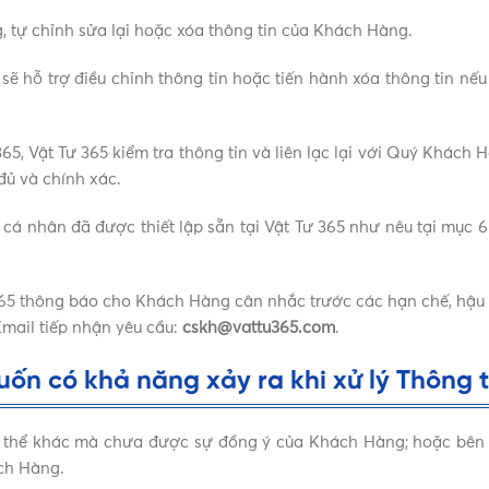
, tự chỉnh sửa lại hoặc xóa thông tin của Khách Hàng.
5 sẽ hỗ trợ điều chỉnh thông tin hoặc tiến hành xóa thông tin 
 365, Vật Tư 365 kiểm tra thông tin và liên lạc lại với Quý Khác
đủ và chính xác.
n cá nhân đã được thiết lập sẵn tại Vật Tư 365 như nêu tại mục 6
5 thông báo cho Khách Hàng cân nhắc trước các hạn chế, hậu quả
Email tiếp nhận yêu cầu:
cskh@vattu365.com
.
ốn có khả năng xảy ra khi xử lý Thông 
chủ thể khác mà chưa được sự đồng ý của Khách Hàng; hoặc bên
ch Hàng.