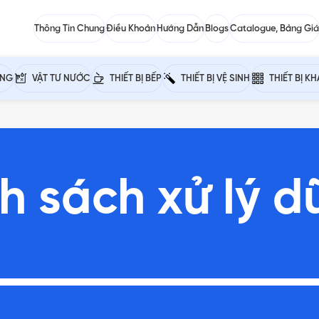
Thông Tin Chung
Điều Khoản
Hướng Dẫn
Blogs
Catalogue, Bảng Giá
ỰNG
VẬT TƯ NƯỚC
THIẾT BỊ BẾP
THIẾT BỊ VỆ SINH
THIẾT BỊ K
h sách xử lý dữ