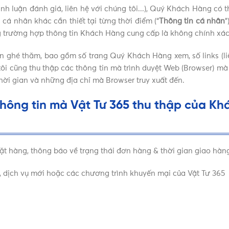
bình luận đánh giá, liên hệ với chúng tôi...), Quý Khách Hàng có 
n cá nhân khác cần thiết tại từng thời điểm (“
Thông tin cá nhân
”
g trường hợp thông tin Khách Hàng cung cấp là không chính xác
 lần ghé thăm, bao gồm số trang Quý Khách Hàng xem, số links (
g tôi cũng thu thập các thông tin mà trình duyệt Web (Browser) m
thời gian và những địa chỉ mà Browser truy xuất đến.
thông tin mà Vật Tư 365 thu thập của K
đặt hàng, thông báo về trạng thái đơn hàng & thời gian giao hàn
, dịch vụ mới hoặc các chương trình khuyến mại của Vật Tư 365