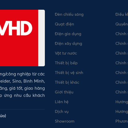
Đèn chiếu sáng
Điều k
Quạt điện
Quyền 
Điện gia dụng
Chính
Điện xây dựng
Chính 
Vật tư nước
Chính
Thiết bị bếp
Chính 
Thiết bị vệ sinh
Chính 
ụng/công nghiệp từ các
ider, Sino, Bình Minh,
Thiết bị khác
Chính 
ng, giá tốt, giao hàng
Giới thiệu
Chính
áp ứng nhu cầu khách
Liên hệ
Hướng
Dịch vụ
Hướng
lửa)
Showroom
Phương