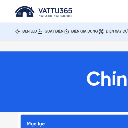
ĐÈN LED
QUẠT ĐIỆN
ĐIỆN GIA DỤNG
ĐIỆN XÂY D
Chín
Mục lục