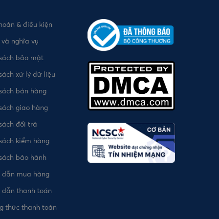
hoản & điều kiện
và nghĩa vụ
 sách bảo mật
sách xử lý dữ liệu
 sách bán hàng
sách giao hàng
sách đổi trả
sách kiểm hàng
 sách bảo hành
 dẫn mua hàng
 dẫn thanh toán
 thức thanh toán