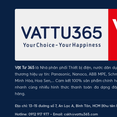
Vật Tư 365
là Nhà phân phối Thiết bị điện, nước dân d
thương hiệu uy tín: Panasonic, Nanoco, ABB MPE, Schne
Minh Hòa, Hoa Sen,... Cam kết 100% sản phẩm chính hã
nhanh cùng nhiều hình thức thanh toán đa dạng đ
hàng.
Địa chỉ: 13-15 đường số 7, An Lạc A, Bình Tân, HCM (Khu tên 
Hotline: 0912 917 977 - Email: cskh@vattu365.com