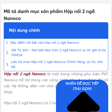
Mô tả danh mục sản phẩm Hộp nối 2 ngã
Nanoco
Nội dung chính
Đặc điểm nổi bật của hộp nối 2 ngã Nanoco
Vật Tư 365 – Nơi bán Box tròn 2 ngã Nanoco uy tín giá rẻ tại
TPHCM
Liên hệ mua Hộp nối 2 ngã Nanoco Chính hãng, Uy tín, Giá
tốt
Hộp nối 2 ngã Nanoco
là một trong những phụ kiện PVC
Nanoco hỗ trợ trong các công trình dân dụng dùng để nối
NHẤN ĐỂ ĐỌC TIẾP
các hệ thống điện với nhà ở hay những công trình điện
(THU GỌN)
khác.
Hộp nối 2 ngã Nanoco có 2 loại: