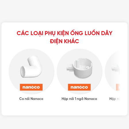
CÁC LOẠI PHỤ KIỆN ỐNG LUỒN DÂY
ĐIỆN KHÁC
Co nối Nanoco
Hộp nối 1 ngã Nanoco
Hộp nối 2 