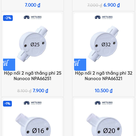
7.000
₫
6.900
₫
7.000
₫
-2%
Hộp nối 2 ngã thẳng phi 25
Hộp nối 2 ngã thẳng phi 32
Nanoco NPA66251
Nanoco NPA66321
7.900
₫
10.500
₫
8.100
₫
-1%