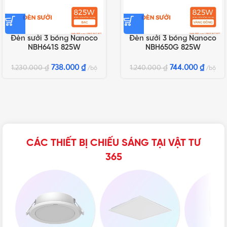
Đèn sưởi 3 bóng Nanoco
Đèn sưởi 3 bóng Nanoco
NBH641S 825W
NBH650G 825W
738.000
₫
744.000
₫
1.230.000
₫
1.240.000
₫
bộ
bộ
CÁC THIẾT BỊ CHIẾU SÁNG TẠI VẬT TƯ
365