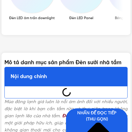
Đèn LED âm trần downlight
Đèn LED Panel
Bóng đèn 
Mô tả danh mục sản phẩm Đèn sưởi nhà tắm
Nội dung chính
Mùa đông lạnh giá luôn là nỗi ám ảnh đối với nhiều người,
đặc biệt là khi bạn cần tắm rửa và thư giãn trong không
NHẤN ĐỂ ĐỌC TIẾP
gian lạnh lẽo của nhà tắm.
Đèn sưởi nhà tắm
đã trở thành
(THU GỌN)
một giải pháp hữu ích, giúp duy trì nhiệt độ ấm áp và tạo
không gian thoải mái cho các thành viên trong gia đình.