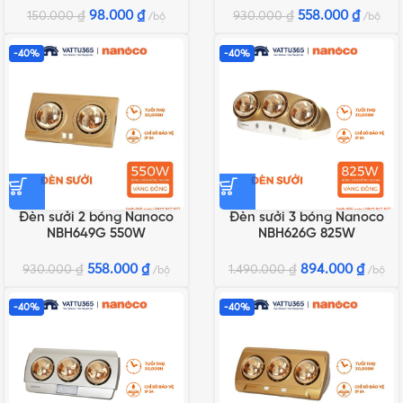
98.000
₫
558.000
₫
150.000
₫
930.000
₫
bộ
bộ
-40%
-40%
Đèn sưởi 2 bóng Nanoco
Đèn sưởi 3 bóng Nanoco
NBH649G 550W
NBH626G 825W
558.000
₫
894.000
₫
930.000
₫
1.490.000
₫
bộ
bộ
-40%
-40%