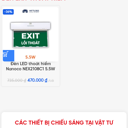
-36%
Đèn LED thoát hiểm
Nanoco NEX2108C1 5.5W
(có chứng nhận PCCC)
470.000
₫
735.000
₫
cái
CÁC THIẾT BỊ CHIẾU SÁNG TẠI VẬT TƯ