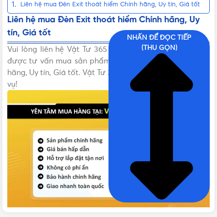
Liên hệ mua Đèn Exit thoát hiểm Chính hãng, Uy tín, Giá tốt
Liên hệ mua Đèn Exit thoát hiểm Chính hãng, Uy
tín, Giá tốt
NHẤN ĐỂ ĐỌC TIẾP
(THU GỌN)
Vui lòng liên hệ Vật Tư 365 theo các kênh bên dưới để
được tư vấn mua sản phẩm Đèn Exit thoát hiểm Chính
hãng, Uy tín, Giá tốt. Vật Tư 365 rất hân hạnh được phục
vụ!