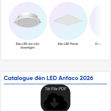
Đèn LED âm trần
Đèn LED Panel
Bóng đèn L
downlight
Catalogue đèn LED Anfaco 2026
Tải File PDF