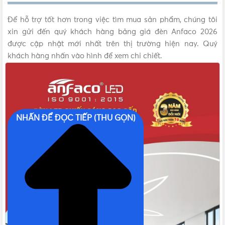
Để hỗ trợ tốt hơn trong việc tìm mua sản phẩm, chúng tôi
xin gửi đến quý khách hàng bảng giá đèn Anfaco 2026
được cập nhật mới nhất trên thị trường hiện nay. Quý
khách hàng nhấn vào hình để xem chi chiết.
NHẤN ĐỂ ĐỌC TIẾP (THU GỌN)
Danh mục sản phẩm đèn Anfaco Lighting
Đèn LED máng