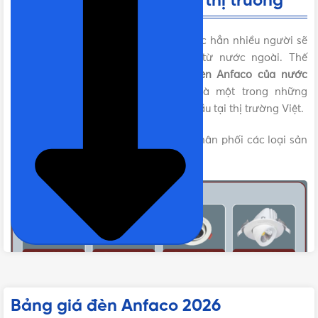
đèn Anfaco hiện có trên thị trường
Khi nghe đến tên
Công ty Anfaco
chắc hẳn nhiều người sẽ
nghĩ rằng đây là một thương hiệu từ nước ngoài. Thế
nhưng câu trả lời cho thắc mắc “
Đèn Anfaco của nước
nào
?” lại chính là Việt Nam. Đây là một trong những
thương hiệu sản xuất đèn điện hàng đầu tại thị trường Việt.
Hiện nay, thương hiệu Anfaco đang phân phối các loại sản
phẩm:
Bảng giá đèn Anfaco 2026