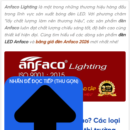
Anfaco Lighting
là một trong những thương hiệu hàng đầu
trong lĩnh vực sản xuất bóng đèn LED. Với phương châm
“lấy chất lượng làm nên thương hiệu”, các sản phẩm
đèn
Anfaco
luôn đạt chất lượng chiếu sáng tốt, độ bền cao cùng
thiết kế hiện đại. Cùng tìm hiểu về các dòng sản phẩm
đèn
LED Anfaco
và
bảng giá đèn Anfaco 2026
mới nhất nhé!
NHẤN ĐỂ ĐỌC TIẾP (THU GỌN)
Đèn LED Anfaco
Đèn Anfaco của nước nào? Các loại