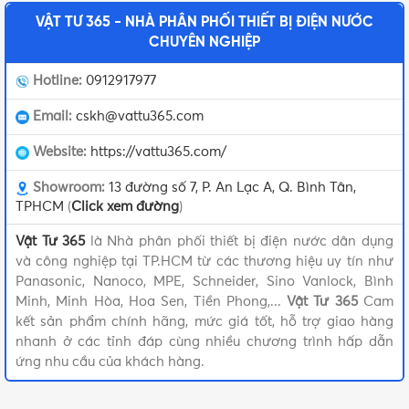
VẬT TƯ 365 - NHÀ PHÂN PHỐI THIẾT BỊ ĐIỆN NƯỚC
CHUYÊN NGHIỆP
Giấy chứng nhận chất lượng và bằng sáng chế của Thương hiệu
Hotline:
0912917977
đèn Anfaco
Email:
cskh@vattu365.com
Các sản phẩm đèn LED Anfaco đã được chứng nhận đạt
Website:
https://vattu365.com/
tiêu chuẩn chất lượng cả trong nước và quốc tế. Chính vì
thế, sản phẩm của hãng được phân phối tại nhiều quốc gia
Showroom:
13 đường số 7, P. An Lạc A, Q. Bình Tân,
trên thế giới.
TPHCM
(
Click xem đường
)
Vật Tư 365
là Nhà phân phối thiết bị điện nước dân dụng
Cấu tạo của đèn LED Anfaco
và công nghiệp tại TP.HCM từ các thương hiệu uy tín như
Panasonic, Nanoco, MPE, Schneider, Sino Vanlock, Bình
Thương hiệu Anfaco đã cho ra mắt thị trường rất nhiều loại
Minh, Minh Hòa, Hoa Sen, Tiền Phong,...
Vật Tư 365
Cam
sản phẩm. Nhưng nhìn chung, các sản phẩm
đèn LED
kết sản phẩm chính hãng, mức giá tốt, hỗ trợ giao hàng
nhanh ở các tỉnh đáp cùng nhiều chương trình hấp dẫn
Anfaco
đều có cấu tạo gồm các thành phần chính:
ứng nhu cầu của khách hàng.
Chip LED: sử dụng công nghệ hiện đại mang lại ánh sáng
tự nhiên, màu sắc ổn định.