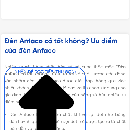
Đèn Anfaco có tốt không? Ưu điểm
của đèn Anfaco
Nhiều khách hàng chắc hẳn sẽ có cùng thắc mắc “
Đèn
NHẤN ĐỂ ĐỌC TIẾP (THU GỌN)
Anfaco có tốt không?
” Câu trả lời về chất lượng các dòng
sản phẩm đèn LED Anfaco được giải đáp thông qua việc
nhiều khách hàng đã đánh giá cao và tin chọn sử dụng cho
gia đình. Lý do là bởi sản phẩm của hãng sở hữu nhiều ưu
điểm nổi bật như:
Đèn Anfaco không chứa chất khí và sợi đốt như bóng
đèn huỳnh quang hay đèn sợi đốt mà được tạo ra từ chất
bán dẫn với điốt phát sáng.