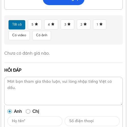
Tất cả
5
4
3
2
1
Có video
Có ảnh
Chưa có đánh giá nào.
HỎI ĐÁP
Anh
Chị