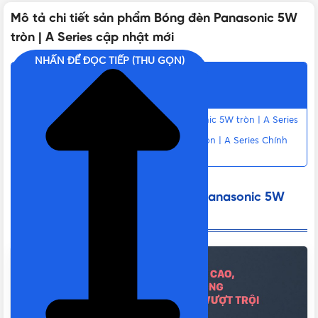
Mô tả chi tiết sản phẩm Bóng đèn Panasonic 5W
BỘ NGUỒN
Tích hợp
tròn | A Series cập nhật mới
NHẤN ĐỂ ĐỌC TIẾP (THU GỌN)
NHIỆT ĐỘ MÀU
3000K, 4000K, 6500K
Nội dung chính
Đặc điểm nổi bật của Bóng đèn Panasonic 5W tròn | A Series
GÓC CHIẾU
200°
Liên hệ mua Bóng đèn Panasonic 5W tròn | A Series Chính
hãng, Giá tốt, Uy tín
CHUÔI (ĐUÔI) ĐÈN
E27
Đặc điểm nổi bật của Bóng đèn Panasonic 5W
tròn | A Series
HIỆU SUẤT NĂNG LƯỢNG
90 ~ 105 lm/W
Nhôm bọc nhựa (Thân đèn), Nhựa
CHẤT LIỆU
trắng sữa (Chóa đèn)