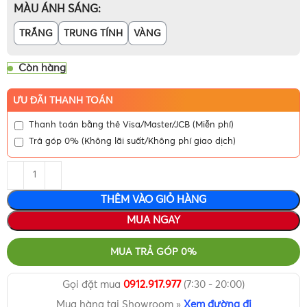
MÀU ÁNH SÁNG
TRẮNG
TRUNG TÍNH
VÀNG
Còn hàng
ƯU ĐÃI THANH TOÁN
Thanh toán bằng thẻ Visa/Master/JCB (Miễn phí)
Trả góp 0% (Không lãi suất/Không phí giao dịch)
THÊM VÀO GIỎ HÀNG
MUA NGAY
MUA TRẢ GÓP 0%
Gọi đặt mua
0912.917.977
(7:30 - 20:00)
Mua hàng tại Showroom »
Xem đường đi