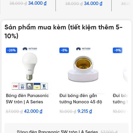
3OR
3PK
34.000
₫
38.000
₫
34.000
₫
38.000
₫
38.0
Sản phẩm mua kèm (tiết kiệm thêm 5-
10%)
-26%
-8%
-8%
Bóng đèn Panasonic
Đui bóng đèn gắn
Đui bóng
5W tròn | A Series
tường Nanoco 45 độ
tường Na
NAE2745W /
NAE2790
42.000
₫
9.215
₫
57.000
₫
10.000
₫
10.000
₫
NAE2745BK – Màu
NAE2790B
trắng
trắng
Bóng đèn Panasonic 5W tròn | A Series
57.000
₫