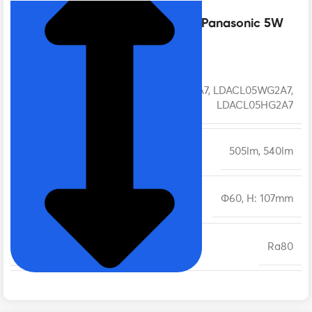
Thông số kỹ thuật của Bóng đèn Panasonic 5W
tròn | A Series
LDACL05LG2A7, LDACL05WG2A7,
MÃ SẢN PHẨM
LDACL05HG2A7
QUANG THÔNG
505lm, 540lm
KÍCH THƯỚC
Φ60, H: 107mm
CRI
Ra80
TUỔI THỌ
15.000 giờ