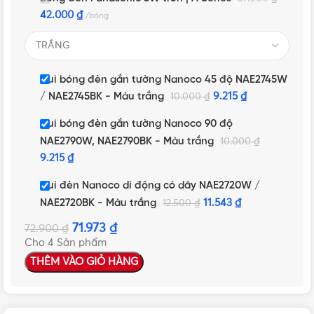
42.000
₫
bóng
Đui bóng đèn gắn tường Nanoco 45 độ NAE2745W
/ NAE2745BK - Màu trắng
9.215
₫
10.000
₫
Đui bóng đèn gắn tường Nanoco 90 độ
NAE2790W, NAE2790BK - Màu trắng
10.000
₫
9.215
₫
Đui đèn Nanoco di động có dây NAE2720W /
NAE2720BK - Màu trắng
11.543
₫
12.500
₫
71.973
₫
72.900
₫
Cho 4 Sản phẩm
THÊM VÀO GIỎ HÀNG
NHẤN ĐỂ XEM TIẾP (THU GỌN)