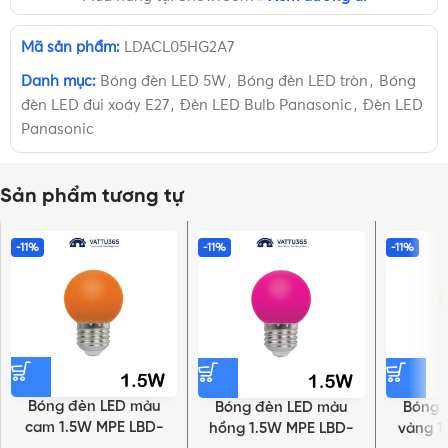
Mã sản phẩm:
LDACL05HG2A7
Danh mục:
Bóng đèn LED 5W
,
Bóng đèn LED tròn
,
Bóng
đèn LED đui xoáy E27
,
Đèn LED Bulb Panasonic
,
Đèn LED
Panasonic
Sản phẩm tương tự
-11%
-11%
-11%
Bóng đèn LED màu
Bóng đèn LED màu
Bóng 
cam 1.5W MPE LBD-
hồng 1.5W MPE LBD-
vàng 1