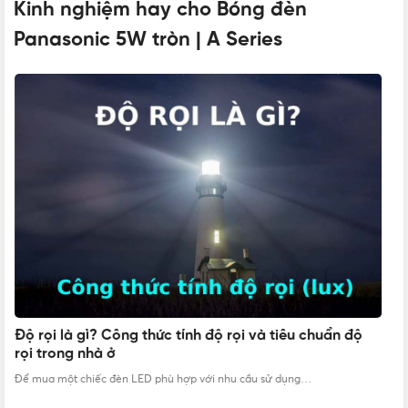
Kinh nghiệm hay cho Bóng đèn
Panasonic 5W tròn | A Series
DIMMER
Không
KHỐI LƯỢNG
Nhẹ
ĐÓNG GÓI
1 cái/hộp, 100 cái/thùng
XUẤT XỨ
Bắc Kinh (TQ)
BẢO HÀNH
12 tháng
N
s
Độ rọi là gì? Công thức tính độ rọi và tiêu chuẩn độ
Kh
rọi trong nhà ở
THƯƠNG HIỆU
Panasonic
Để mua một chiếc đèn LED phù hợp với nhu cầu sử dụng…