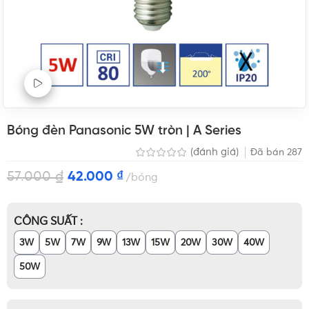
Xem Video sản phẩm
Bóng đèn Panasonic 5W tròn | A Series
(đánh giá)
Đã bán
287
57.000
₫
42.000
₫
bóng
CÔNG SUẤT
3W
5W
7W
9W
13W
15W
20W
30W
40W
50W