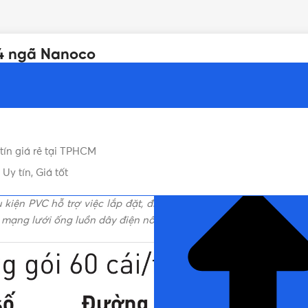
4 ngã Nanoco
tín giá rẻ tại TPHCM
y tín, Giá tốt
NHẤN ĐỂ ĐỌC TIẾP (THU G
 kiện PVC hỗ trợ việc lắp đặt, đi dây điện với ống luồn dây đi
mạng lưới ống luồn dây điện nổi, giúp kéo, đấu nối dây dẫn, tạ