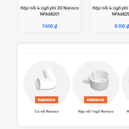
Hộp nối 4 ngã phi 20 Nanoco
Hộp nối 4 ngã ph
THÊM VÀO GIỎ HÀNG
THÊM VÀO GIỎ HÀN
NPA68201
NPA6825
7.600
₫
8.100
₫
Co nối Nanoco
Hộp nối 1 ngã Nanoco
H