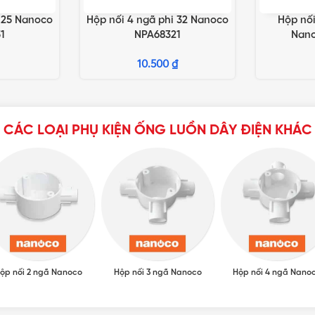
i 25 Nanoco
Hộp nối 4 ngã phi 32 Nanoco
Hộp nố
G
THÊM VÀO GIỎ HÀNG
THÊM VÀO 
1
NPA68321
Nano
10.500
₫
CÁC LOẠI PHỤ KIỆN ỐNG LUỒN DÂY ĐIỆN KHÁC
ộp nối 2 ngã Nanoco
Hộp nối 3 ngã Nanoco
Hộp nối 4 ngã Nano