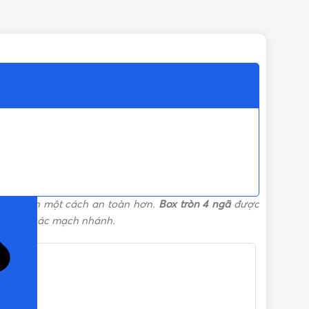
ỌN)
ện trở nên một cách an toàn hơn.
Box tròn 4 ngã
được
o thành các mạch nhánh.