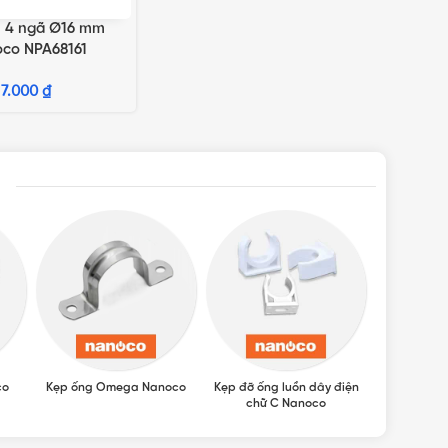
i 4 ngã Ø16 mm
GIỎ HÀNG
co NPA68161
7.000
₫
co
Kẹp ống Omega Nanoco
Kẹp đỡ ống luồn dây điện
Khớp nối t
chữ C Nanoco