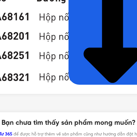
Catalogue Hộp nối tròn 4 ngã Nanoco
Bạn chưa tìm thấy sản phẩm mong muốn?
ã Nanoco
Tư 365
để được hỗ trợ thêm về sản phẩm cũng như hướng dẫn đặt h