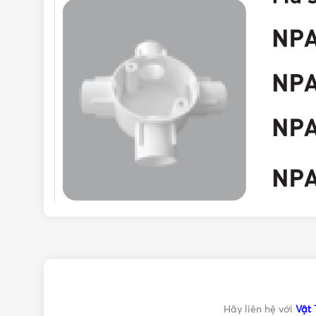
Đặc điểm nổi bật của hộp nối 4 ng
Hãy liên hệ với
Vật 