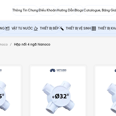
Thông Tin Chung
Điều Khoản
Hướng Dẫn
Blogs
Catalogue, Bảng Giá
ỰNG
VẬT TƯ NƯỚC
THIẾT BỊ BẾP
THIẾT BỊ VỆ SINH
THIẾT BỊ K
anoco
Hộp nối 4 ngã Nanoco