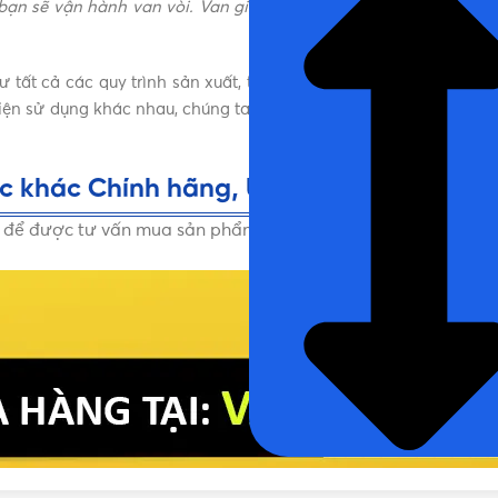
 sẽ vận hành van vòi. Van giúp duy trì chất lượng cuộc sống 
hư tất cả các quy trình sản xuất, từ nhà dân, nhà máy và hệ th
iện sử dụng khác nhau, chúng ta có thể sử dụng chúng cho chất 
c khác Chính hãng, Uy tín, Giá tốt
i để được tư vấn mua sản phẩm Các loại van, vòi nước khác Ch