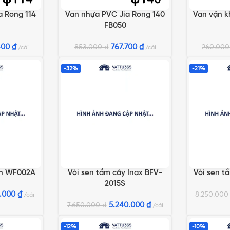
a Rong 114
Van nhựa PVC Jia Rong 140
Van vặn k
G
THÊM VÀO GIỎ HÀNG
THÊM VÀO 
FB050
400
₫
767.700
₫
853.000
₫
260.00
cái
cái
-32%
-21%
nh WF002A
Vòi sen tắm cây Inax BFV-
Vòi sen t
G
THÊM VÀO GIỎ HÀNG
THÊM VÀO 
2015S
0.000
₫
8.250.00
cái
5.240.000
₫
7.650.000
₫
cái
-12%
-10%