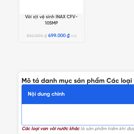
Vòi xịt vệ sinh INAX CFV-
THÊM VÀO GIỎ HÀNG
105MP
699.000
₫
830.000
₫
cái
Mô tả danh mục sản phẩm Các loại 
Nội dung chính
Các loại van vòi nước khác
là sản phẩm hiếm khi đượ