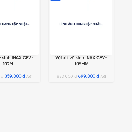
vệ sinh INAX CFV-
Vòi xịt vệ sinh INAX CFV-
GIỎ HÀNG
THÊM VÀO GIỎ HÀNG
102M
105MM
359.000
₫
699.000
₫
0
₫
830.000
₫
cái
cái