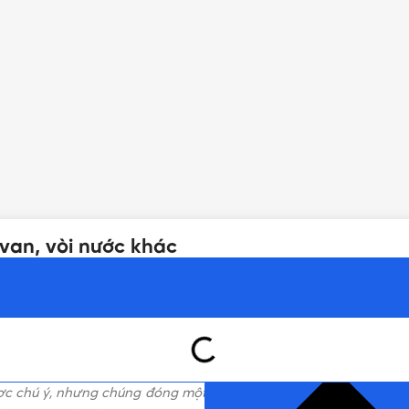
van, vòi nước khác
NHẤN ĐỂ ĐỌC TIẾP (THU G
c chú ý, nhưng chúng đóng một vai trò quan trọng trong cuộc s