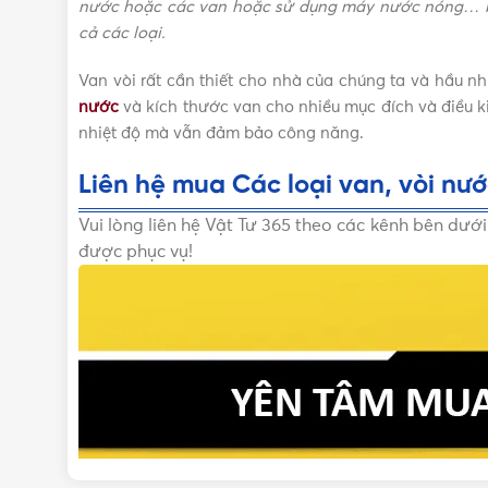
nước hoặc các van hoặc sử dụng máy nước nóng… bạn
cả các loại.
Van vòi rất cần thiết cho nhà của chúng ta và hầu n
nước
và kích thước van cho nhiều mục đích và điều k
nhiệt độ mà vẫn đảm bảo công năng.
Liên hệ mua Các loại van, vòi nướ
Vui lòng liên hệ Vật Tư 365 theo các kênh bên dướ
được phục vụ!