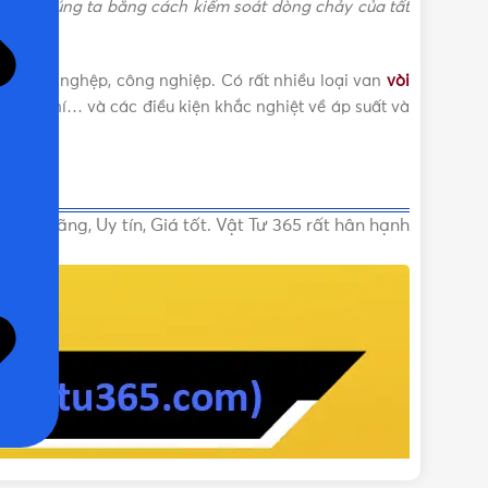
của chúng ta bằng cách kiểm soát dòng chảy của tất
ống nông nghệp, công nghiệp. Có rất nhiều loại van
vòi
lỏng, khí… và các điều kiện khắc nghiệt về áp suất và
ính hãng, Uy tín, Giá tốt. Vật Tư 365 rất hân hạnh