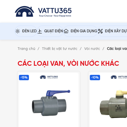
ĐÈN LED
QUẠT ĐIỆN
ĐIỆN GIA DỤNG
ĐIỆN XÂY D
Trang chủ
Thiết bị vật tư nước
Vòi nước
Các loại va
CÁC LOẠI VAN, VÒI NƯỚC KHÁC
-15%
-10%