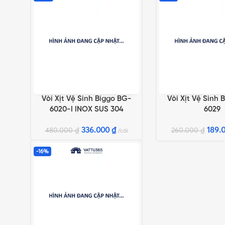
Vòi Xịt Vệ Sinh Biggo BG-
Vòi Xịt Vệ Sinh 
THÊM VÀO GIỎ HÀNG
THÊM VÀO GIỎ HÀN
6020-I INOX SUS 304
6029
336.000
₫
189.
480.000
₫
260.000
₫
cái
-16%