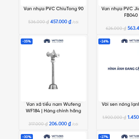
Van nhựa PVC ChiuTong 90
Van nhựa PVC Ji
THÊM VÀO GIỎ HÀNG
THÊM VÀO GIỎ HÀN
FB040
457.000
₫
536.000
₫
cái
563.
626.000
₫
-35%
-24%
Van xả tiểu nam Wufeng
Vòi sen nóng lạ
THÊM VÀO GIỎ HÀNG
THÊM VÀO GIỎ HÀN
WF184 | Hàng chính hãng
1.45
1.900.000
₫
206.000
₫
317.000
₫
cái
-30%
-27%