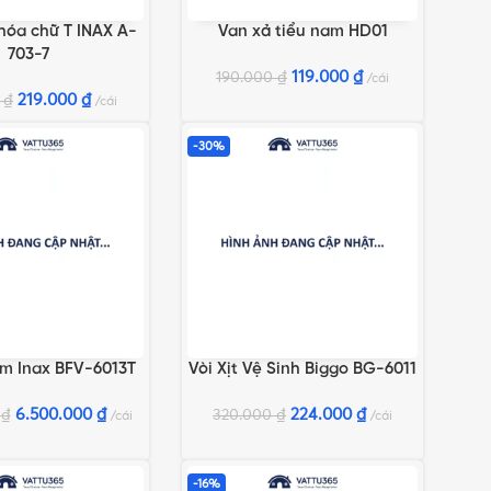
hóa chữ T INAX A-
Van xả tiểu nam HD01
GIỎ HÀNG
THÊM VÀO GIỎ HÀNG
703-7
119.000
₫
190.000
₫
cái
219.000
₫
0
₫
cái
-30%
ắm Inax BFV-6013T
Vòi Xịt Vệ Sinh Biggo BG-6011
GIỎ HÀNG
THÊM VÀO GIỎ HÀNG
6.500.000
₫
224.000
₫
0
₫
320.000
₫
cái
cái
-16%