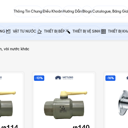
Thông Tin Chung
Điều Khoản
Hướng Dẫn
Blogs
Catalogue, Bảng Giá
ỰNG
VẬT TƯ NƯỚC
THIẾT BỊ BẾP
THIẾT BỊ VỆ SINH
THIẾT BỊ K
n, vòi nước khác
-10%
-16%