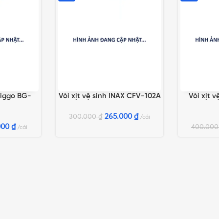
Biggo BG-
Vòi xịt vệ sinh INAX CFV-102A
Vòi xịt 
G
THÊM VÀO GIỎ HÀNG
THÊM VÀO 
265.000
₫
300.000
₫
cái
000
₫
400.00
cái