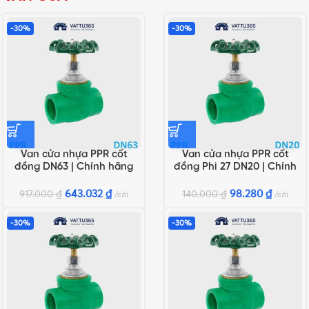
-30%
-30%
Van cửa nhựa PPR cốt
Van cửa nhựa PPR cốt
đồng DN63 | Chính hãng
đồng Phi 27 DN20 | Chính
Minh Hòa
hãng Minh Hòa
643.032
₫
98.280
₫
917.000
₫
140.000
₫
cái
cái
-30%
-30%