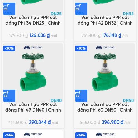
Van cửa nhựa PPR cốt
Van cửa nhựa PPR cốt
đồng Phi 34 DN25 | Chính
đồng Phi 42 DN32 | Chính
hãng Minh Hòa
hãng Minh Hòa
126.036
₫
176.148
₫
179.700
₫
251.400
₫
cái
cái
-30%
-30%
Van cửa nhựa PPR cốt
Van cửa nhựa PPR cốt
đồng Phi 49 DN40 | Chính
đồng Phi 60 DN50 | Chính
hãng Minh Hòa
hãng Minh Hòa
290.844
₫
396.900
₫
414.600
₫
566.000
₫
cái
cái
-24%
-24%