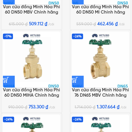
Van cửa đồng Minh Hòa Phi
Van cửa đồng Minh Hòa Phi
60 DN50 MBV Chính hãng
60 DN50 MI Chính hãng
509.112
₫
462.456
₫
615.000
₫
559.000
₫
cái
cái
-17%
-24%
Van cửa đồng Minh Hòa Phi
Van cửa đồng Minh Hòa Phi
60 DN50 MIHA Chính hãng
76 DN65 MBV Chính hãng
753.300
₫
1.307.664
₫
910.000
₫
1.714.000
₫
cái
cái
-24%
-24%