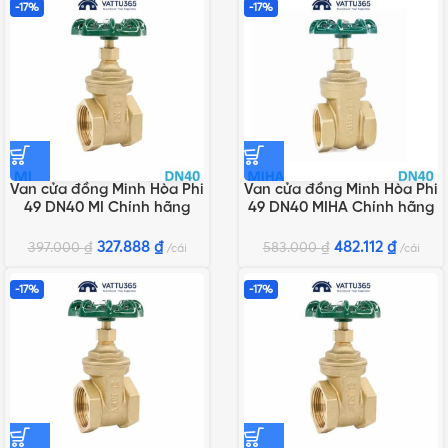
-17%
-17%
Van cửa đồng Minh Hòa Phi
Van cửa đồng Minh Hòa Phi
49 DN40 MI Chính hãng
49 DN40 MIHA Chính hãng
327.888
₫
482.112
₫
397.000
₫
583.000
₫
cái
cái
-17%
-17%