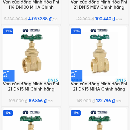
Van cửa đồng Minh Hòa Phi
Van cửa đồng Minh Hòa Phi
114 DN100 MIHA Chính
21 DN15 MBV Chính hãng
hãng
4.067.388
₫
100.440
₫
5.330.000
₫
122.000
₫
cái
cái
-18%
-18%
Van cửa đồng Minh Hòa Phi
Van cửa đồng Minh Hòa Phi
21 DN15 MI Chính hãng
21 DN15 MIHA Chính hãng
89.856
₫
122.796
₫
109.000
₫
149.000
₫
cái
cái
-17%
-17%