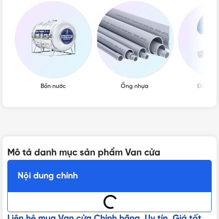
Bồn nước
Ống nhựa
Đồng h
Mô tả danh mục sản phẩm Van cửa
Nội dung chính
Liên hệ mua Van cửa Chính hãng, Uy tín, Giá tốt