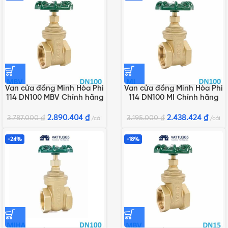
Van cửa đồng Minh Hòa Phi
Van cửa đồng Minh Hòa Phi
114 DN100 MBV Chính hãng
114 DN100 MI Chính hãng
2.890.404
₫
2.438.424
₫
3.787.000
₫
3.195.000
₫
cái
cái
-24%
-18%