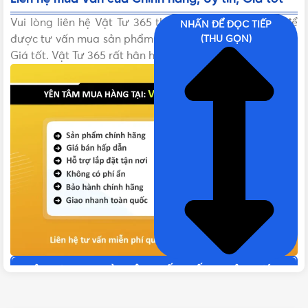
Vui lòng liên hệ Vật Tư 365 theo các kênh bên dưới để
NHẤN ĐỂ ĐỌC TIẾP
được tư vấn mua sản phẩm Van cửa Chính hãng, Uy tín,
(THU GỌN)
Giá tốt. Vật Tư 365 rất hân hạnh được phục vụ!
VẬT TƯ 365 - NHÀ PHÂN PHỐI THIẾT BỊ ĐIỆN NƯỚC
CHUYÊN NGHIỆP