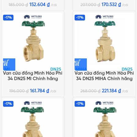
152.604
₫
170.532
₫
185.000
₫
207.000
₫
cái
cái
-17%
-17%
Van cửa đồng Minh Hòa Phi
Van cửa đồng Minh Hòa Phi
34 DN25 MI Chính hãng
34 DN25 MIHA Chính hãng
161.784
₫
221.184
₫
196.000
₫
268.000
₫
cái
cái
-17%
-17%