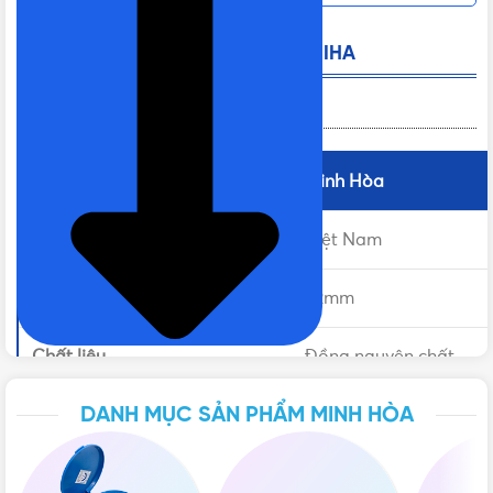
Van Cửa Đồng Minh Hòa Phi 42 MIHA
Thông tin sản phẩm
Thương hiệu
Minh Hòa
Sản xuất tại
Việt Nam
Đường kính ren
42mm
Chất liệu
Đồng nguyên chất
DANH MỤC SẢN PHẨM MINH HÒA
Tiêu chuẩn sản xuất
BS 5154:1991
Áp lực làm việc
16bar