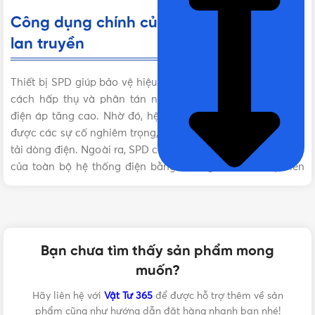
Công dụng chính của thiết bị chống sét
lan truyền
Thiết bị SPD giúp bảo vệ hiệu quả các thiết bị điện tử bằng
cách hấp thụ và phân tán năng lượng từ dòng sét hoặc
điện áp tăng cao. Nhờ đó, hệ thống điện của bạn sẽ tránh
được các sự cố nghiêm trọng, đặc biệt là cháy nổ hoặc quá
tải dòng điện. Ngoài ra, SPD còn góp phần gia tăng tuổi thọ
của toàn bộ hệ thống điện bằng cách giảm tải áp lực lên
các linh kiện nhạy cảm.
Đặc điểm nổi bật của SPD
Bạn chưa tìm thấy sản phẩm mong
SPD của Panasonic sở hữu hiệu suất vượt trội, với khả năng
muốn?
cắt dòng lên đến 40-60 kA. Thiết kế sản phẩm nhỏ gọn và
thông minh, phù hợp cho việc lắp đặt trên thanh rail hoặc
Hãy liên hệ với
Vật Tư 365
để được hỗ trợ thêm về sản
sử dụng độc lập. Các dòng SPD này đáp ứng các tiêu
phẩm cũng như hướng dẫn đặt hàng nhanh bạn nhé!