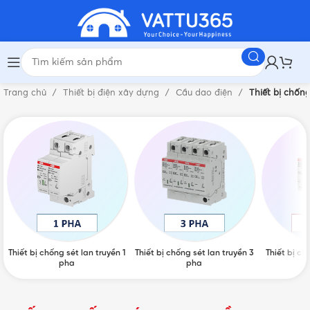
Trang chủ
Thiết bị điện xây dựng
Cầu dao điện
Thiết bị chống
Thiết bị chống sét lan truyền 1
Thiết bị chống sét lan truyền 3
Thiết bị ch
pha
pha