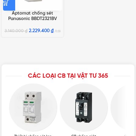
Aptomat chống sét
Panasonic BBDT2321BV
2.229.400
₫
3.140.000
₫
cái
CÁC LOẠI CB TẠI VẬT TƯ 365