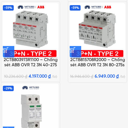
-59%
-59%
2CTB803973R1100 – Chống
2CTB815708R2000 – Chống
sét ABB OVR T2 3N 40-275
sét ABB OVR T2 3N 80-275s
P QS
P QS
4.197.000
₫
6.949.000
₫
10.236.600
₫
16.946.600
₫
bộ
bộ
-29%