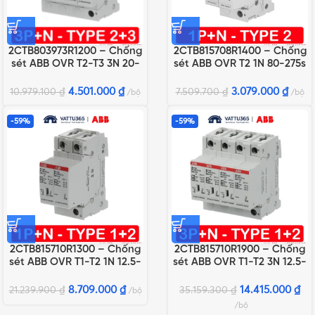
2CTB803973R1200 – Chống
2CTB815708R1400 – Chống
sét ABB OVR T2-T3 3N 20-
sét ABB OVR T2 1N 80-275s
275 P QS
P QS
4.501.000
₫
3.079.000
₫
10.979.100
₫
7.509.700
₫
bộ
bộ
-59%
-59%
2CTB815710R1300 – Chống
2CTB815710R1900 – Chống
sét ABB OVR T1-T2 1N 12.5-
sét ABB OVR T1-T2 3N 12.5-
275s P QS
275s P QS
8.709.000
₫
14.415.000
₫
21.239.900
₫
35.159.300
₫
bộ
bộ