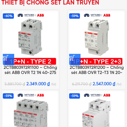
THIẾT BỊ CHỐNG SÉT LAN TRUYỀN
-60%
-59%
2CTB803972R1100 – Chống
2CTB803972R1200 – Chống
sét ABB OVR T2 1N 40-275
sét ABB OVR T2-T3 1N 20-
P QS
275 P QS
2.349.000
₫
2.547.000
₫
5.881.700
₫
6.211.700
₫
bộ
bộ
-59%
-59%