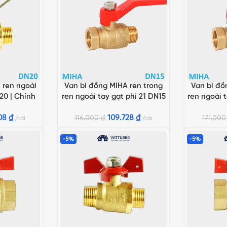
 ren ngoài
Van bi đồng MIHA ren trong
Van bi đồ
G
THÊM VÀO GIỎ HÀNG
THÊM VÀO 
20 | Chính
ren ngoài tay gạt phi 21 DN15
ren ngoài 
 Hòa
| Chính hãng Minh Hòa
| Chính
108
₫
109.728
₫
116.000
₫
171.00
cái
cái
-5%
-5%