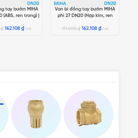
ng tay bướm MIHA
Van bi đồng tay bướm MIHA
GIỎ HÀNG
THÊM VÀO GIỎ HÀNG
 (ABS, ren trong) |
phi 27 DN20 (Hợp kim, ren
hãng Minh Hòa
ngoài) | Chính hãng Minh Hòa
162.108
₫
162.108
₫
0
₫
171.000
₫
cái
cái