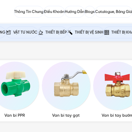
Thông Tin Chung
Điều Khoản
Hướng Dẫn
Blogs
Catalogue, Bảng Giá
ỰNG
VẬT TƯ NƯỚC
THIẾT BỊ BẾP
THIẾT BỊ VỆ SINH
THIẾT BỊ K
Van bi PPR
Van bi tay gạt
Van bi tay bướ