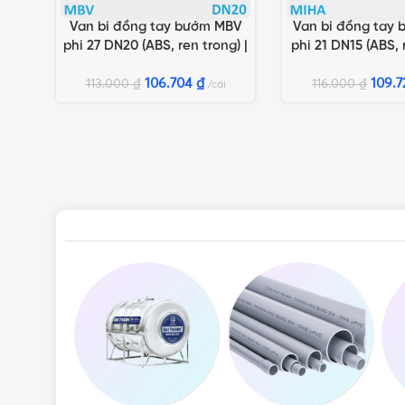
Van bi đồng tay bướm MBV
Van bi đồng tay
THÊM VÀO GIỎ HÀNG
THÊM VÀO GIỎ HÀN
phi 27 DN20 (ABS, ren trong) |
phi 21 DN15 (ABS, 
Chính hãng Minh Hòa
Chính hãng M
106.704
₫
109.
113.000
₫
116.000
₫
cái