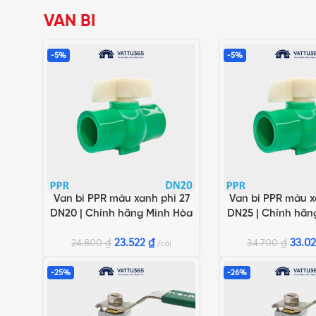
VAN BI
-5%
-5%
Van bi PPR màu xanh phi 27
Van bi PPR màu x
THÊM VÀO GIỎ HÀNG
THÊM VÀO GIỎ HÀN
DN20 | Chính hãng Minh Hòa
DN25 | Chính hãn
23.522
₫
33.0
24.800
₫
34.700
₫
cái
-25%
-26%