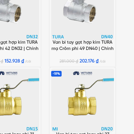
y gạt hợp kim TURA
Van bi tay gạt hợp kim TURA
GIỎ HÀNG
THÊM VÀO GIỎ HÀNG
i 42 DN32 | Chính
mạ Crôm phi 49 DN40 | Chính
g Minh Hòa
hãng Minh Hòa
152.928
₫
202.176
₫
0
₫
281.000
₫
cái
cái
-18%