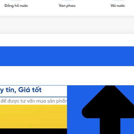
Đồng hồ nước
Van phao
Vòi nước
NHẤN ĐỂ ĐỌC TIẾP (THU G
 tín, Giá tốt
i để được tư vấn mua sản phẩm Van bi Chính hãng, Uy tín, Gi