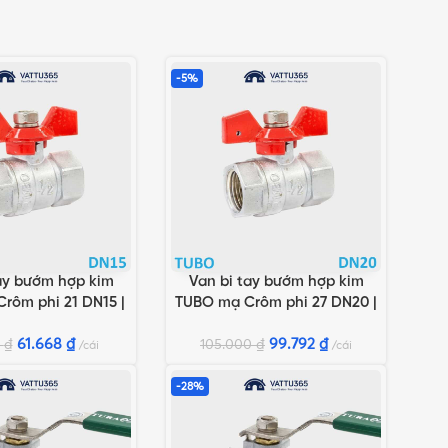
-5%
ay bướm hợp kim
Van bi tay bướm hợp kim
GIỎ HÀNG
THÊM VÀO GIỎ HÀNG
rôm phi 21 DN15 |
TUBO mạ Crôm phi 27 DN20 |
hãng Minh Hòa
Chính hãng Minh Hòa
61.668
₫
99.792
₫
0
₫
105.000
₫
cái
cái
-28%