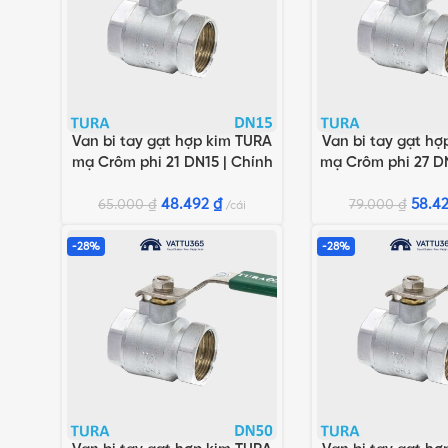
Van bi tay gạt hợp kim TURA
Van bi tay gạt hợ
THÊM VÀO GIỎ HÀNG
THÊM VÀO GIỎ HÀN
mạ Crôm phi 21 DN15 | Chính
mạ Crôm phi 27 D
hãng Minh Hòa
hãng Minh
48.492
₫
58.4
65.000
₫
79.000
₫
cái
-28%
-28%