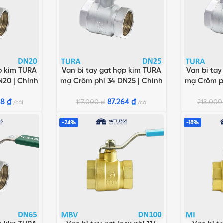
p kim TURA
Van bi tay gạt hợp kim TURA
Van bi ta
G
THÊM VÀO GIỎ HÀNG
THÊM VÀO 
N20 | Chính
mạ Crôm phi 34 DN25 | Chính
mạ Crôm ph
 Hòa
hãng Minh Hòa
hãn
28
₫
87.264
₫
117.000
₫
213.00
cái
cái
-24%
-18%