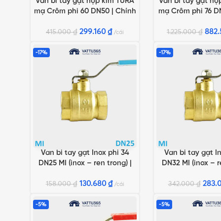
Van bi tay gạt hợp kim TURA
Van bi tay gạt hợ
THÊM VÀO GIỎ HÀNG
THÊM VÀO GIỎ HÀN
mạ Crôm phi 60 DN50 | Chính
mạ Crôm phi 76 D
hãng Minh Hòa
hãng Minh
299.160
₫
882
415.000
₫
1.225.000
₫
cái
-17%
-17%
Van bi tay gạt Inox phi 34
Van bi tay gạt I
THÊM VÀO GIỎ HÀNG
THÊM VÀO GIỎ HÀN
DN25 MI (inox – ren trong) |
DN32 MI (inox – r
Chính hãng Minh Hòa
Chính hãng M
130.680
₫
283.
158.000
₫
342.000
₫
cái
-5%
-5%