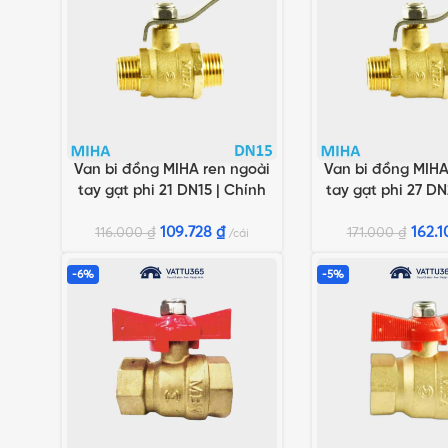
Van bi đồng MIHA ren ngoài
Van bi đồng MIHA
THÊM VÀO GIỎ HÀNG
THÊM VÀO GIỎ HÀN
tay gạt phi 21 DN15 | Chính
tay gạt phi 27 DN
hãng Minh Hòa
hãng Minh
109.728
₫
162.
116.000
₫
171.000
₫
cái
-6%
-5%