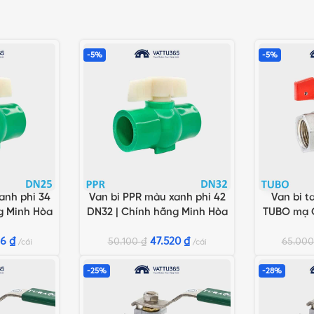
-5%
-5%
anh phi 34
Van bi PPR màu xanh phi 42
Van bi t
G
THÊM VÀO GIỎ HÀNG
THÊM VÀO 
g Minh Hòa
DN32 | Chính hãng Minh Hòa
TUBO mạ C
Chính 
26
₫
47.520
₫
50.100
₫
65.00
cái
cái
-25%
-28%