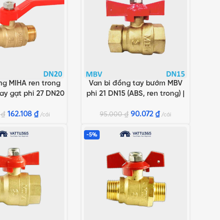
ng MIHA ren trong
Van bi đồng tay bướm MBV
GIỎ HÀNG
THÊM VÀO GIỎ HÀNG
tay gạt phi 27 DN20
phi 21 DN15 (ABS, ren trong) |
 hãng Minh Hòa
Chính hãng Minh Hòa
162.108
₫
90.072
₫
0
₫
95.000
₫
cái
cái
-5%