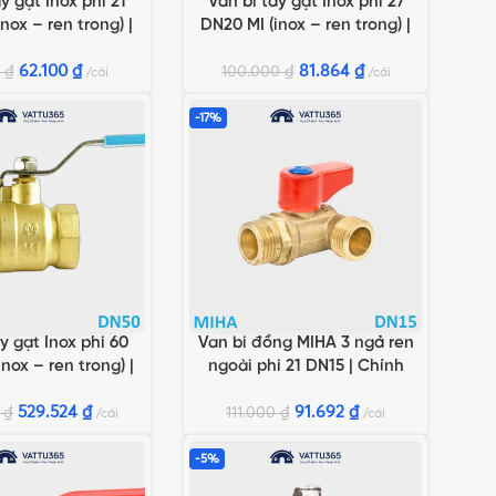
y gạt Inox phi 21
Van bi tay gạt Inox phi 27
GIỎ HÀNG
THÊM VÀO GIỎ HÀNG
nox – ren trong) |
DN20 MI (inox – ren trong) |
hãng Minh Hòa
Chính hãng Minh Hòa
62.100
₫
81.864
₫
0
₫
100.000
₫
cái
cái
-17%
y gạt Inox phi 60
Van bi đồng MIHA 3 ngả ren
GIỎ HÀNG
THÊM VÀO GIỎ HÀNG
nox – ren trong) |
ngoài phi 21 DN15 | Chính
hãng Minh Hòa
hãng Minh Hòa
529.524
₫
91.692
₫
0
₫
111.000
₫
cái
cái
-5%