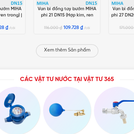
 bướm MIHA
Van bi đồng tay bướm MIHA
Van bi đồ
G
THÊM VÀO GIỎ HÀNG
THÊM VÀO 
ren trong) |
phi 21 DN15 (Hợp kim, ren
phi 27 DN20
inh Hòa
ngoài) | Chính hãng Minh Hòa
Chính 
728
₫
109.728
₫
116.000
₫
171.00
cái
cái
Xem thêm Sản phẩm
CÁC VẬT TƯ NƯỚC TẠI VẬT TƯ 365