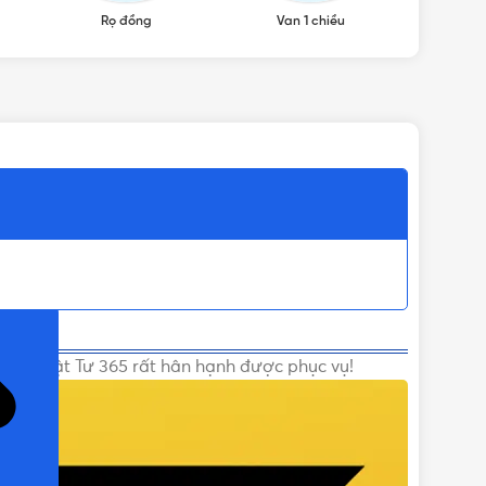
Rọ đồng
Van 1 chiều
Va
ỌN)
á tốt. Vật Tư 365 rất hân hạnh được phục vụ!