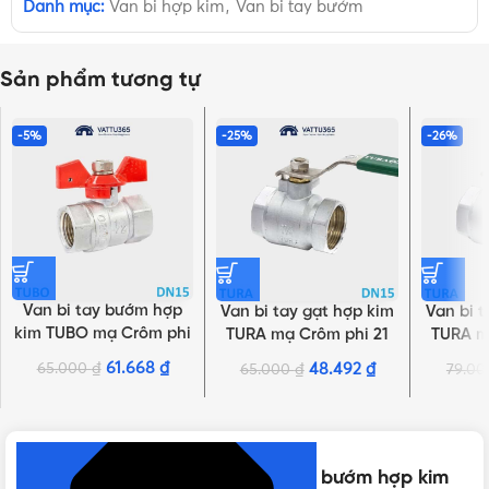
Danh mục:
Van bi hợp kim
,
Van bi tay bướm
Sản phẩm tương tự
-5%
-25%
-26%
Van bi tay bướm hợp
Van bi tay gạt hợp kim
Van bi 
kim TUBO mạ Crôm phi
TURA mạ Crôm phi 21
TURA m
21 DN15 | Chính hãng
DN15 | Chính hãng Minh
DN20 
61.668
₫
65.000
₫
48.492
₫
65.000
₫
79.0
NHẤN ĐỂ XEM TIẾP (THU GỌN)
Minh Hòa
Hòa
M
Thông số kỹ thuật của Van bi tay bướm hợp kim