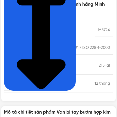
TUBO mạ Crôm phi 27 DN20 | Chính hãng Minh
Hòa
MÃ SẢN PHẨM
M3724
TIÊU CHUẨN
BS 21 / ISO 228-1-2000
KHỐI LƯỢNG
215 (g)
BẢO HÀNH
12 tháng
NHIỆT ĐỘ LÀM VIỆC
90°C
Mô tả chi tiết sản phẩm Van bi tay bướm hợp kim