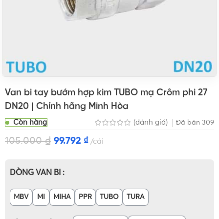
Van bi tay bướm hợp kim TUBO mạ Crôm phi 27
DN20 | Chính hãng Minh Hòa
Còn hàng
(đánh giá)
Đã bán
309
105.000
₫
99.792
₫
cái
DÒNG VAN BI
MBV
MI
MIHA
PPR
TUBO
TURA