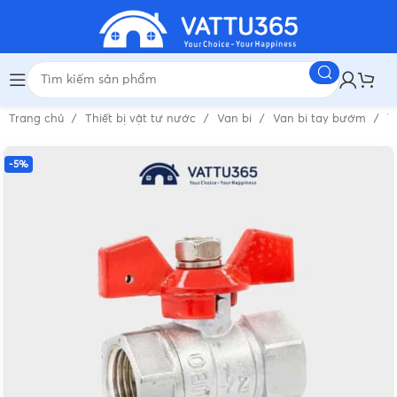
Trang chủ
Thiết bị vật tư nước
Van bi
Van bi tay bướm
V
-5%