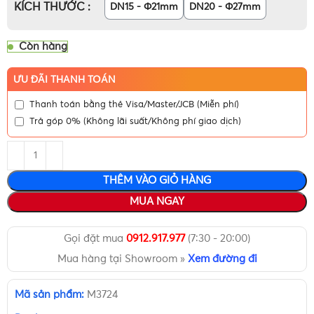
KÍCH THƯỚC
DN15 - Φ21mm
DN20 - Φ27mm
Còn hàng
ƯU ĐÃI THANH TOÁN
Thanh toán bằng thẻ Visa/Master/JCB (Miễn phí)
Trả góp 0% (Không lãi suất/Không phí giao dịch)
THÊM VÀO GIỎ HÀNG
MUA NGAY
Gọi đặt mua
0912.917.977
(7:30 - 20:00)
Mua hàng tại Showroom »
Xem đường đi
Mã sản phẩm:
M3724