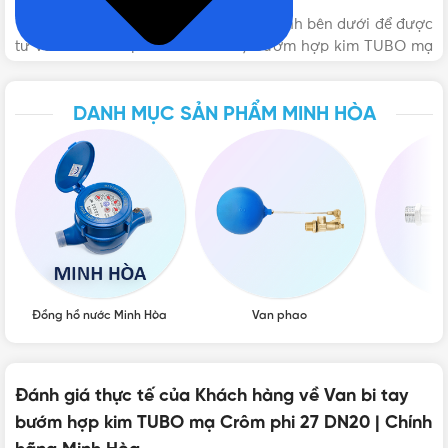
Vui lòng liên hệ Vật Tư 365 theo các kênh bên dưới để được
XUẤT XỨ
Việt Nam
tư vấn mua sản phẩm Van bi tay bướm hợp kim TUBO mạ
Crôm phi 27 DN20 | Chính hãng Minh Hòa chính hãng với
giá tốt nhất nhé! Rất hân hạnh được phục vụ Quý khách.
THƯƠNG HIỆU
Minh Hòa
DANH MỤC SẢN PHẨM MINH HÒA
DÒNG VAN BI
TUBO
KÍCH THƯỚC
DN20 - Φ27mm
Đồng hồ nước Minh Hòa
Van phao
Vò
Đánh giá thực tế của Khách hàng về Van bi tay
bướm hợp kim TUBO mạ Crôm phi 27 DN20 | Chính
VẬT TƯ 365 - NHÀ PHÂN PHỐI THIẾT BỊ ĐIỆN NƯỚC