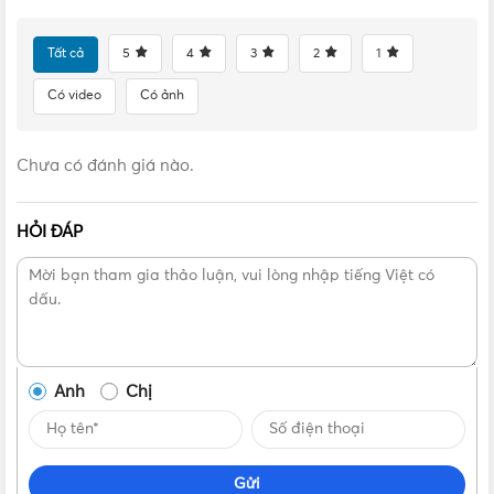
Tất cả
5
4
3
2
1
Có video
Có ảnh
Chưa có đánh giá nào.
HỎI ĐÁP
Anh
Chị
Gửi