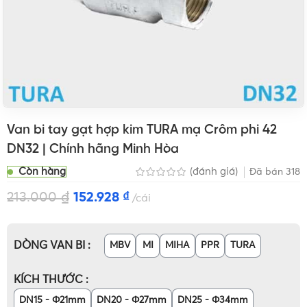
Van bi tay gạt hợp kim TURA mạ Crôm phi 42
DN32 | Chính hãng Minh Hòa
Còn hàng
(đánh giá)
Đã bán
318
213.000
₫
152.928
₫
cái
DÒNG VAN BI
MBV
MI
MIHA
PPR
TURA
KÍCH THƯỚC
DN15 - Φ21mm
DN20 - Φ27mm
DN25 - Φ34mm