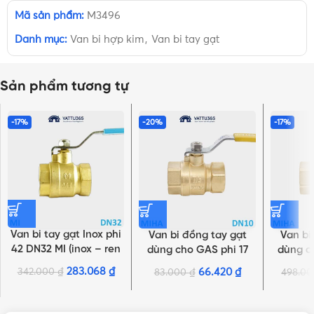
Mã sản phẩm:
M3496
Danh mục:
Van bi hợp kim
,
Van bi tay gạt
Sản phẩm tương tự
-17%
-20%
-17%
Van bi tay gạt Inox phi
Van bi đồng tay gạt
Van bi
42 DN32 MI (inox – ren
dùng cho GAS phi 17
dùng c
trong) | Chính hãng
DN10 MIHA | Chính
DN32 
283.068
₫
342.000
₫
66.420
₫
83.000
₫
498.0
NHẤN ĐỂ XEM TIẾP (THU GỌN)
Minh Hòa
hãng Minh Hòa
hãn