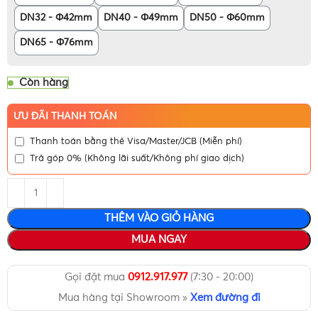
DN32 - Φ42mm
DN40 - Φ49mm
DN50 - Φ60mm
DN65 - Φ76mm
Còn hàng
ƯU ĐÃI THANH TOÁN
Thanh toán bằng thẻ Visa/Master/JCB (Miễn phí)
Trả góp 0% (Không lãi suất/Không phí giao dịch)
THÊM VÀO GIỎ HÀNG
MUA NGAY
Gọi đặt mua
0912.917.977
(7:30 - 20:00)
Mua hàng tại Showroom »
Xem đường đi