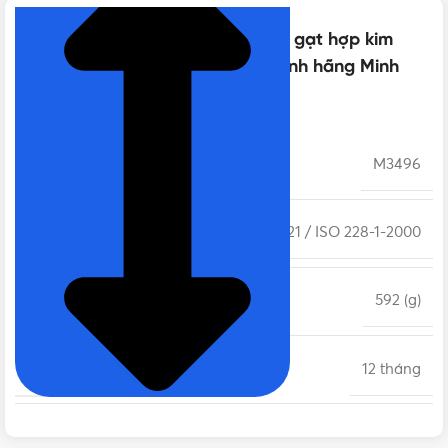
Thông số kỹ thuật của Van bi tay gạt hợp kim
TURA mạ Crôm phi 42 DN32 | Chính hãng Minh
Hòa
MÃ SẢN PHẨM
M3496
TIÊU CHUẨN
BS 21 / ISO 228-1-2000
KHỐI LƯỢNG
592 (g)
BẢO HÀNH
12 tháng
NHIỆT ĐỘ LÀM VIỆC
90°C