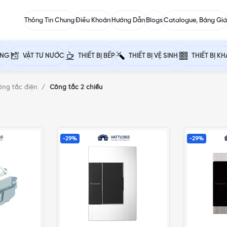
Thông Tin Chung
Điều Khoản
Hướng Dẫn
Blogs
Catalogue, Bảng Giá
ỰNG
VẬT TƯ NƯỚC
THIẾT BỊ BẾP
THIẾT BỊ VỆ SINH
THIẾT BỊ K
ông tắc điện
Công tắc 2 chiều
-29%
-29%