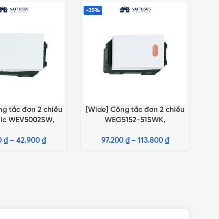
-35%
g tắc đơn 2 chiều
[Wide] Công tắc đơn 2 chiều
TÙY CHỌN
LỰA CHỌN TÙY CHỌN
nic WEV5002SW,
WEG5152-51SWK,
7SW, WEV5002H,
WEG51527SW, WEG5152-51KH
0
V5002-7H
₫
–
42.900
₫
97.200
₫
–
113.800
₫