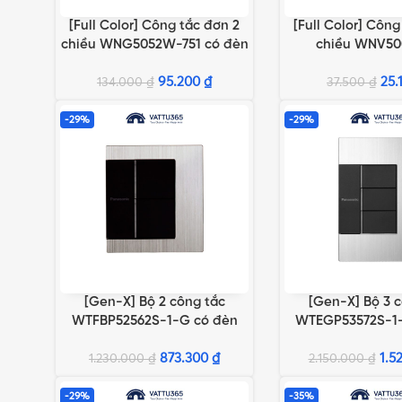
[Full Color] Công tắc đơn 2
[Full Color] Công
THÊM VÀO GIỎ HÀNG
THÊM VÀO GIỎ HÀN
chiều WNG5052W-751 có đèn
chiều WNV5
OFF
95.200
₫
25.
134.000
₫
37.500
₫
-29%
-29%
[Gen-X] Bộ 2 công tắc
[Gen-X] Bộ 3 
THÊM VÀO GIỎ HÀNG
THÊM VÀO GIỎ HÀN
WTFBP52562S-1-G có đèn
WTEGP53572S-1-
báo chuẩn BS
báo chuẩ
873.300
₫
1.5
1.230.000
₫
2.150.000
₫
-29%
-35%