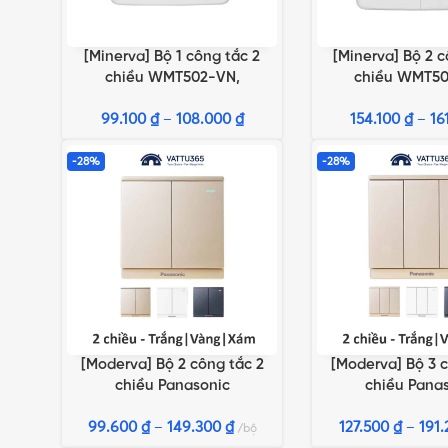
[Minerva] Bộ 1 công tắc 2
[Minerva] Bộ 2 c
LỰA CHỌN TÙY CHỌN
LỰA CHỌN TÙY CH
chiều WMT502-VN,
chiều WMT50
WMT502MYZ-VN,
WMT504MYZ
99.100
WMT502MYH-VN
₫
–
108.000
₫
154.100
WMT504MY
₫
–
16
-28%
-28%
[Moderva] Bộ 2 công tắc 2
[Moderva] Bộ 3 c
LỰA CHỌN TÙY CHỌN
LỰA CHỌN TÙY CH
chiều Panasonic
chiều Pana
Trắng/Vàng/Xám
Trắng/Vàn
99.600
₫
–
149.300
₫
127.500
₫
–
191
bộ