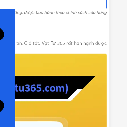
ỌN)
 chính hãng, được bảo hành theo chính sách của hãng
g, Uy tín, Giá tốt. Vật Tư 365 rất hân hạnh được