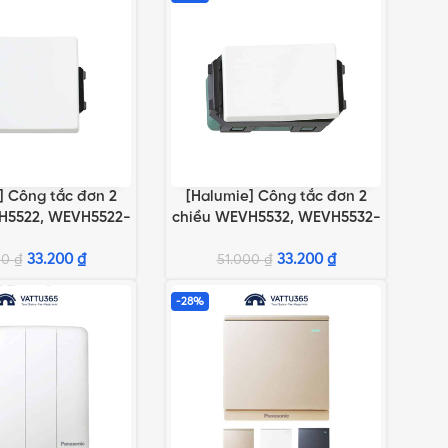
] Công tắc đơn 2
[Halumie] Công tắc đơn 2
TÙY CHỌN
LỰA CHỌN TÙY CHỌN
H5522, WEVH5522-
chiều WEVH5532, WEVH5532-
7
7
33.200
₫
33.200
₫
00
₫
51.000
₫
-28%