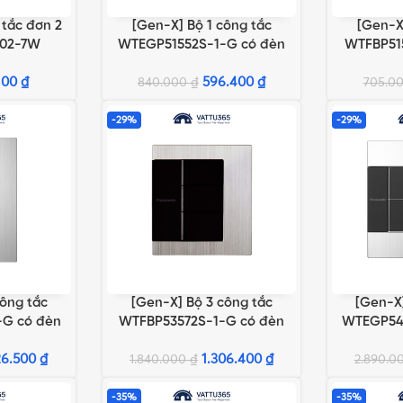
 tắc đơn 2
[Gen-X] Bộ 1 công tắc
[Gen-X
G
THÊM VÀO GIỎ HÀNG
THÊM VÀO 
002-7W
WTEGP51552S-1-G có đèn
WTFBP51
báo chuẩn A
bá
100
₫
596.400
₫
840.000
₫
705.0
-29%
-29%
công tắc
[Gen-X] Bộ 3 công tắc
[Gen-X]
G
THÊM VÀO GIỎ HÀNG
THÊM VÀO 
G có đèn
WTFBP53572S-1-G có đèn
WTEGP54
n A
báo chuẩn BS
bá
26.500
₫
1.306.400
₫
1.840.000
₫
2.890.0
-35%
-35%