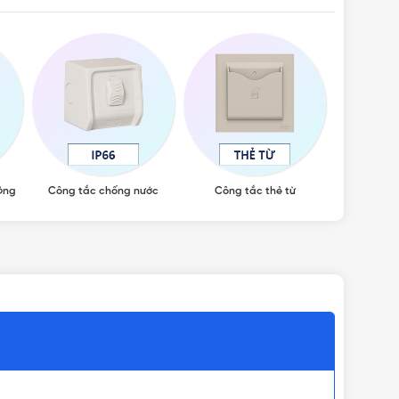
óng
Công tắc chống nước
Công tắc thẻ từ
Nút nh