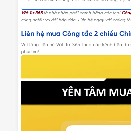
Vật Tư 365
là nhà phân phối chính hãng các loại
Công
cùng nhiều ưu đãi hấp dẫn. Liên hệ ngay với chúng t
Liên hệ mua Công tắc 2 chiều Chín
Vui lòng liên hệ Vật Tư 365 theo các kênh bên d
phục vụ!