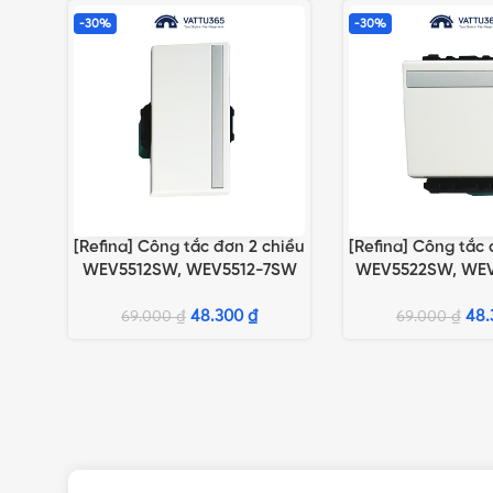
-30%
-30%
[Refina] Công tắc đơn 2 chiều
[Refina] Công tắc 
LỰA CHỌN TÙY CHỌN
LỰA CHỌN TÙY CH
WEV5512SW, WEV5512-7SW
WEV5522SW, WE
loại lớn
loại tru
48.300
₫
48
69.000
₫
69.000
₫