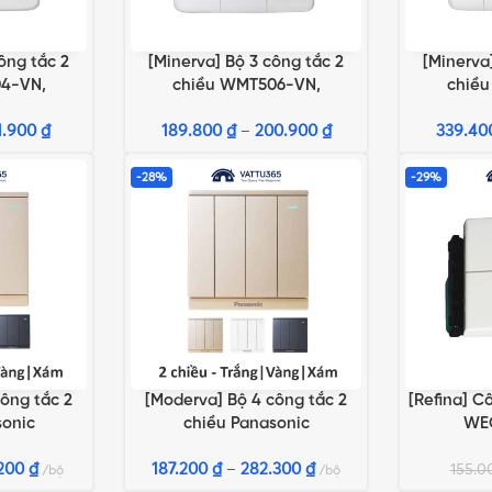
ông tắc 2
[Minerva] Bộ 3 công tắc 2
[Minerva
ỌN
LỰA CHỌN TÙY CHỌN
LỰA CHỌN 
4-VN,
chiều WMT506-VN,
chiề
-VN,
WMT506MYZ-VN,
WMT
H-VN
1.900
₫
189.800
WMT506MYH-VN
₫
–
200.900
₫
339.4
WMT
-28%
-29%
ông tắc 2
[Moderva] Bộ 4 công tắc 2
[Refina] C
ỌN
LỰA CHỌN TÙY CHỌN
THÊM VÀO 
sonic
chiều Panasonic
WE
g/Xám
Trắng/Vàng/Xám
.200
₫
187.200
₫
–
282.300
₫
155.
bộ
bộ