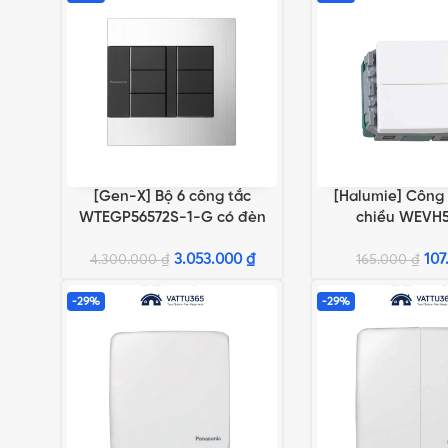
[Gen-X] Bộ 6 công tắc
[Halumie] Công 
THÊM VÀO GIỎ HÀNG
THÊM VÀO GIỎ HÀN
WTEGP56572S-1-G có đèn
chiều WEVH5
báo chuẩn A
3.053.000
₫
107
4.300.000
₫
165.000
₫
-29%
-29%