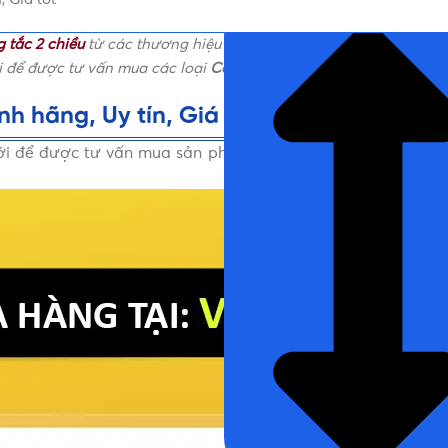
NHẤN ĐỂ ĐỌC TIẾP (THU G
 tắc 2 chiều
từ các thương hiệu uy tín, cam kết 100% sản phẩm
ôi để được tư vấn mua các loại
Công tắc 2 chiều
miễn phí nhé!
h hãng, Uy tín, Giá tốt
ưới để được tư vấn mua sản phẩm Công tắc 2 chiều Chính hãn