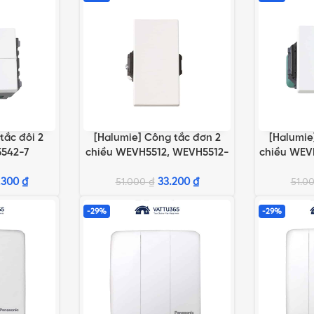
tắc đôi 2
[Halumie] Công tắc đơn 2
[Halumie
G
LỰA CHỌN TÙY CHỌN
LỰA CHỌN 
542-7
chiều WEVH5512, WEVH5512-
chiều WEV
7
.300
₫
33.200
₫
51.000
₫
51.0
-29%
-29%