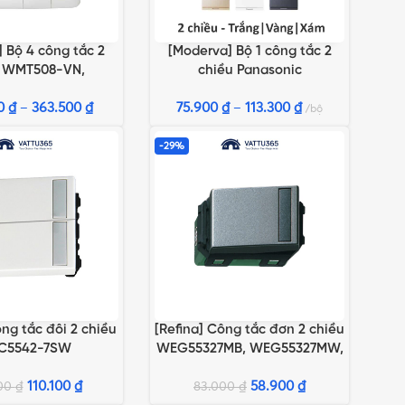
] Bộ 4 công tắc 2
[Moderva] Bộ 1 công tắc 2
TÙY CHỌN
LỰA CHỌN TÙY CHỌN
u WMT508-VN,
chiều Panasonic
508MYZ-VN,
Trắng/Vàng/Xám
00
508MYH-VN
₫
–
363.500
₫
75.900
₫
–
113.300
₫
bộ
-29%
ông tắc đôi 2 chiều
[Refina] Công tắc đơn 2 chiều
GIỎ HÀNG
LỰA CHỌN TÙY CHỌN
C5542-7SW
WEG55327MB, WEG55327MW,
WEG55327MH
110.100
₫
58.900
₫
000
₫
83.000
₫