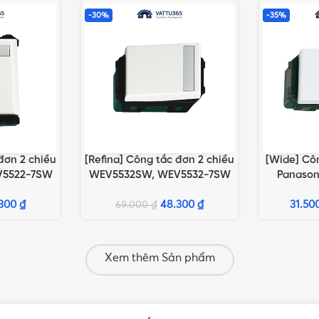
-30%
-35%
đơn 2 chiều
[Refina] Công tắc đơn 2 chiều
[Wide] Côn
ỌN
LỰA CHỌN TÙY CHỌN
LỰA CHỌN 
V5522-7SW
WEV5532SW, WEV5532-7SW
Panaso
ng
loại nhỏ
WEV5002-
.300
₫
48.300
₫
31.50
WE
69.000
₫
Xem thêm Sản phẩm