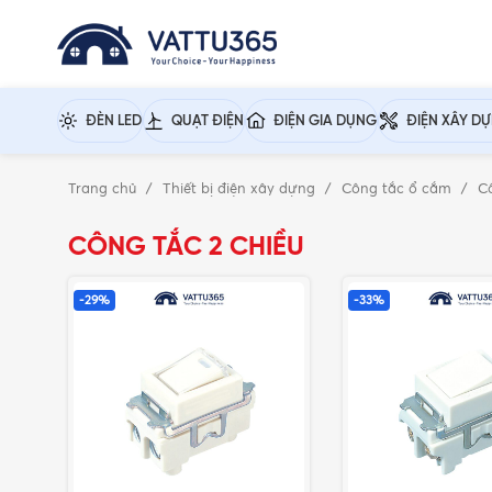
ĐÈN LED
QUẠT ĐIỆN
ĐIỆN GIA DỤNG
ĐIỆN XÂY D
Trang chủ
Thiết bị điện xây dựng
Công tắc ổ cắm
C
CÔNG TẮC 2 CHIỀU
-29%
-33%