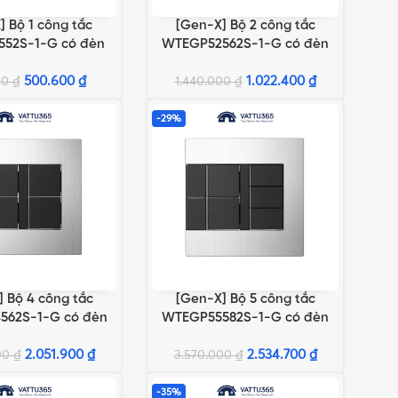
] Bộ 1 công tắc
[Gen-X] Bộ 2 công tắc
GIỎ HÀNG
THÊM VÀO GIỎ HÀNG
552S-1-G có đèn
WTEGP52562S-1-G có đèn
o chuẩn BS
báo chuẩn A
500.600
₫
1.022.400
₫
00
₫
1.440.000
₫
-29%
 Bộ 4 công tắc
[Gen-X] Bộ 5 công tắc
GIỎ HÀNG
THÊM VÀO GIỎ HÀNG
562S-1-G có đèn
WTEGP55582S-1-G có đèn
o chuẩn A
báo chuẩn A
2.051.900
₫
2.534.700
₫
00
₫
3.570.000
₫
-35%