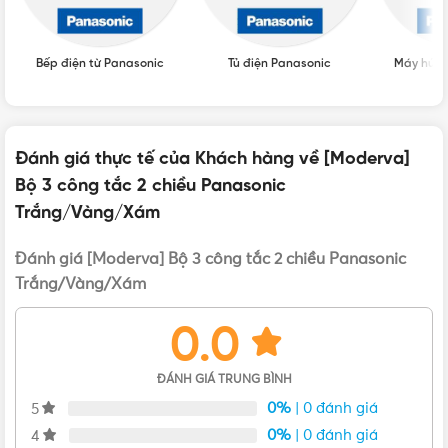
THƯƠNG HIỆU
Panasonic
Bếp điện từ Panasonic
Tủ điện Panasonic
Máy hút 
Đánh giá thực tế của Khách hàng về [Moderva]
Bộ 3 công tắc 2 chiều Panasonic
VẬT TƯ 365 - NHÀ PHÂN PHỐI THIẾT BỊ ĐIỆN NƯỚC
Trắng/Vàng/Xám
CHUYÊN NGHIỆP
Đánh giá [Moderva] Bộ 3 công tắc 2 chiều Panasonic
Hotline:
0912917977
Trắng/Vàng/Xám
Email:
cskh@vattu365.com
0.0
Website:
https://vattu365.com/
ĐÁNH GIÁ TRUNG BÌNH
Showroom:
13 đường số 7, P. An Lạc A, Q. Bình Tân,
TPHCM
(
Click xem đường
)
0%
| 0 đánh giá
5
0%
| 0 đánh giá
4
Vật Tư 365
là Nhà phân phối thiết bị điện nước dân