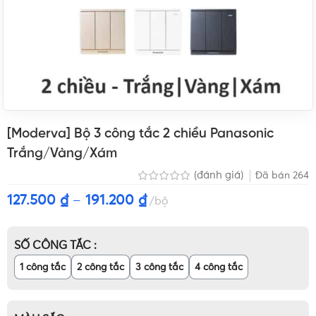
[Moderva] Bộ 3 công tắc 2 chiều Panasonic
Trắng/Vàng/Xám
(đánh giá)
Đã bán
264
127.500
₫
–
191.200
₫
bộ
SỐ CÔNG TẮC
1 công tắc
2 công tắc
3 công tắc
4 công tắc