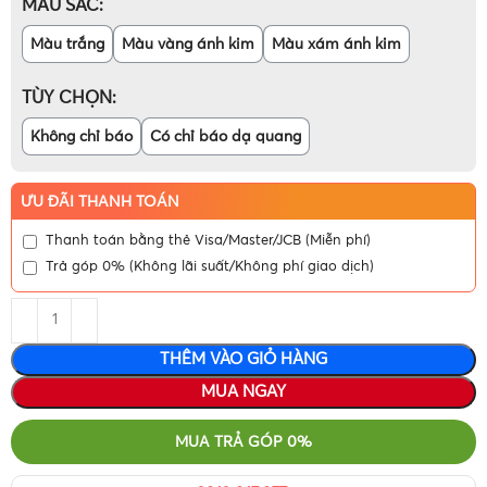
MÀU SẮC
Màu trắng
Màu vàng ánh kim
Màu xám ánh kim
TÙY CHỌN
Không chỉ báo
Có chỉ báo dạ quang
ƯU ĐÃI THANH TOÁN
Thanh toán bằng thẻ Visa/Master/JCB (Miễn phí)
Trả góp 0% (Không lãi suất/Không phí giao dịch)
THÊM VÀO GIỎ HÀNG
MUA NGAY
MUA TRẢ GÓP 0%