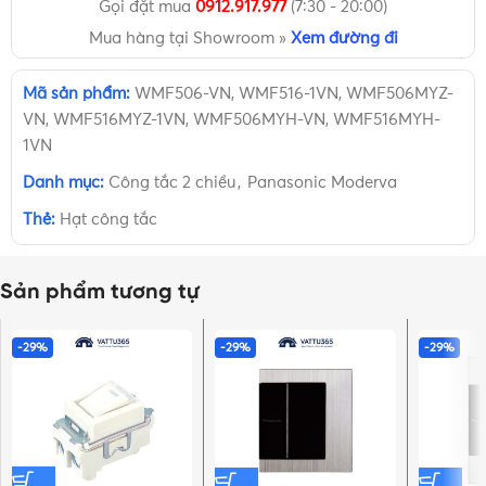
Gọi đặt mua
0912.917.977
(7:30 - 20:00)
Mua hàng tại Showroom »
Xem đường đi
Mã sản phẩm:
WMF506-VN, WMF516-1VN, WMF506MYZ-
VN, WMF516MYZ-1VN, WMF506MYH-VN, WMF516MYH-
1VN
Danh mục:
Công tắc 2 chiều
,
Panasonic Moderva
Thẻ:
Hạt công tắc
Sản phẩm tương tự
-29%
-29%
-29%