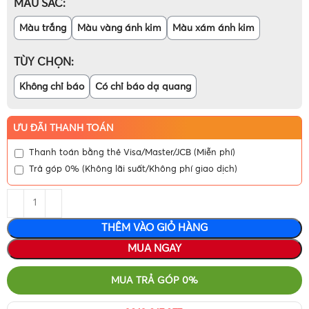
MÀU SẮC
Màu trắng
Màu vàng ánh kim
Màu xám ánh kim
TÙY CHỌN
Không chỉ báo
Có chỉ báo dạ quang
ƯU ĐÃI THANH TOÁN
Thanh toán bằng thẻ Visa/Master/JCB (Miễn phí)
Trả góp 0% (Không lãi suất/Không phí giao dịch)
THÊM VÀO GIỎ HÀNG
MUA NGAY
MUA TRẢ GÓP 0%