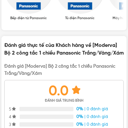
THƯƠNG HIỆU
Panasonic
Bếp điện từ Panasonic
Tủ điện Panasonic
Máy hút 
Đánh giá thực tế của Khách hàng về [Moderva]
Bộ 2 công tắc 1 chiều Panasonic Trắng/Vàng/Xám
VẬT TƯ 365 - NHÀ PHÂN PHỐI THIẾT BỊ ĐIỆN NƯỚC
CHUYÊN NGHIỆP
Đánh giá [Moderva] Bộ 2 công tắc 1 chiều Panasonic
Trắng/Vàng/Xám
Hotline:
0912917977
0.0
Email:
cskh@vattu365.com
Website:
https://vattu365.com/
ĐÁNH GIÁ TRUNG BÌNH
0%
| 0 đánh giá
Showroom:
13 đường số 7, P. An Lạc A, Q. Bình Tân,
5
TPHCM
(
Click xem đường
)
0%
| 0 đánh giá
4
0%
| 0 đánh giá
3
Vật Tư 365
là Nhà phân phối thiết bị điện nước dân