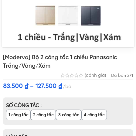
[Moderva] Bộ 2 công tắc 1 chiều Panasonic
Trắng/Vàng/Xám
(đánh giá)
Đã bán
271
83.500
₫
–
127.500
₫
bộ
SỐ CÔNG TẮC
1 công tắc
2 công tắc
3 công tắc
4 công tắc