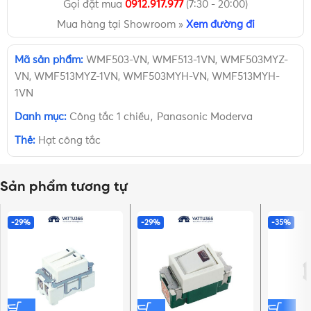
Gọi đặt mua
0912.917.977
(7:30 - 20:00)
Mua hàng tại Showroom »
Xem đường đi
Mã sản phẩm:
WMF503-VN, WMF513-1VN, WMF503MYZ-
VN, WMF513MYZ-1VN, WMF503MYH-VN, WMF513MYH-
1VN
Danh mục:
Công tắc 1 chiều
,
Panasonic Moderva
Thẻ:
Hạt công tắc
Sản phẩm tương tự
-29%
-29%
-35%