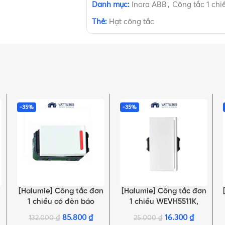
Danh mục:
Inora ABB
,
Công tắc 1 chi
Thẻ:
Hạt công tắc
-35%
-35%
[Halumie] Công tắc đơn
[Halumie] Công tắc đơn
LỰA CHỌN TÙY CHỌN
LỰA CHỌN TÙY CHỌN
1 chiều có đèn báo
1 chiều WEVH5511K,
WEVH5151-51,
WEVH5511-7K
85.800
₫
16.300
₫
132.000
₫
25.000
₫
WEVH5151-7