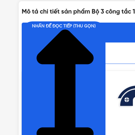
Mô tả chi tiết sản phẩm Bộ 3 công tắc
XUẤT XỨ
NHẤN ĐỂ ĐỌC TIẾP (THU GỌN)
Nội dung chính
TIÊU CHUẨN
BSEN60669-1,
EXTENDED PRODUCT TYPE
LOẠI CÔNG TẮC
THƯƠNG HIỆU CÔNG TẮC Ổ CẮM
Công t