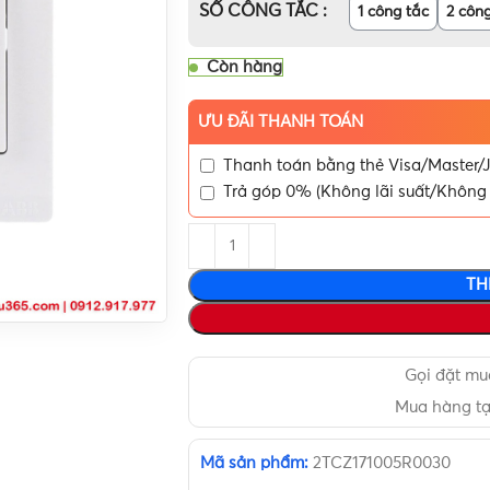
SỐ CÔNG TẮC
1 công tắc
2 côn
Còn hàng
ƯU ĐÃI THANH TOÁN
Thanh toán bằng thẻ Visa/Master/J
Trả góp 0% (Không lãi suất/Không 
TH
Gọi đặt m
Mua hàng t
Mã sản phẩm:
2TCZ171005R0030