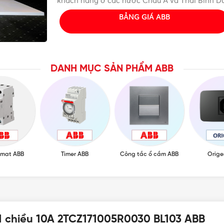
khách hàng ở các nước Châu Á và Thái Bình D
BẢNG GIÁ ABB
DANH MỤC SẢN PHẨM ABB
omat ABB
Timer ABB
Công tắc ổ cắm ABB
Orige
 1 chiều 10A 2TCZ171005R0030 BL103 ABB