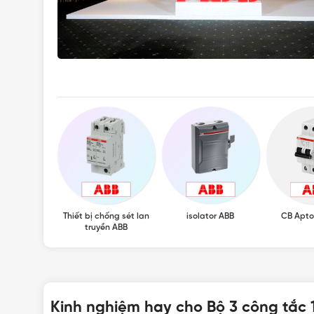
Thiết bị chống sét lan
isolator ABB
CB Apt
truyền ABB
Kinh nghiệm hay cho Bộ 3 công tắc