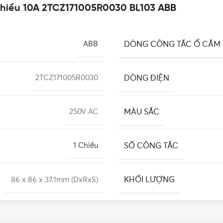
 chiều 10A 2TCZ171005R0030 BL103 ABB
DÒNG CÔNG TẮC Ổ CẮM
ABB
DÒNG ĐIỆN
2TCZ171005R0030
MÀU SẮC
250V AC
SỐ CÔNG TẮC
1 Chiều
KHỐI LƯỢNG
86 x 86 x 37.1mm (DxRxS)
KIỂU DÁNG
Nhựa PC