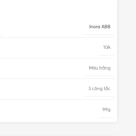
Inora ABB
10A
Màu trắng
3 công tắc
99g
Hình Vuông