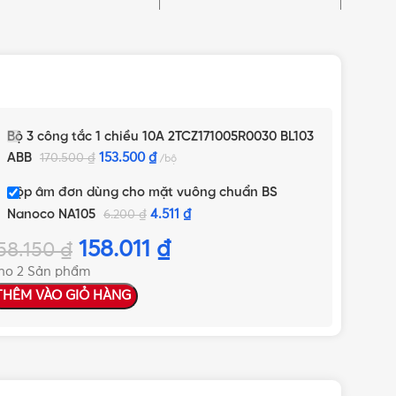
Bộ 3 công tắc 1 chiều 10A 2TCZ171005R0030 BL103
ABB
153.500
₫
170.500
₫
bộ
Hộp âm đơn dùng cho mặt vuông chuẩn BS
Nanoco NA105
4.511
₫
6.200
₫
158.011
₫
58.150
₫
ho 2 Sản phẩm
THÊM VÀO GIỎ HÀNG