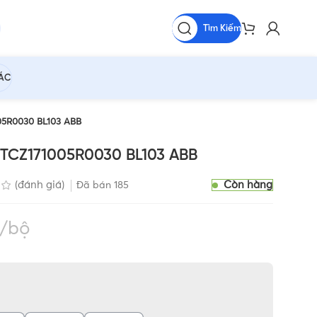
Tìm Kiếm
HÁC
005R0030 BL103 ABB
 2TCZ171005R0030 BL103 ABB
Còn hàng
(đánh giá)
Đã bán
185
bộ