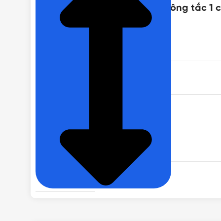
Thông số kỹ thuật của Bộ 3 công tắc 1
THƯƠNG HIỆU
MÃ SẢN PHẨM
ĐIỆN ÁP
SỐ CHIỀU
KÍCH THƯỚC
CHẤT LIỆU