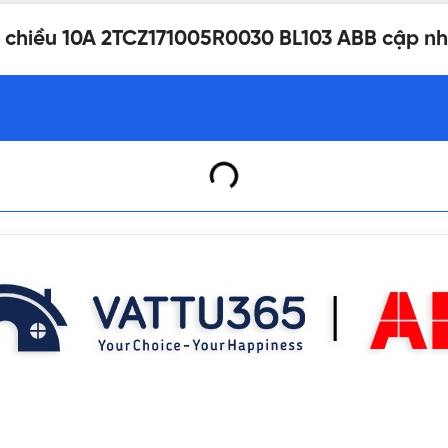
 1 chiều 10A 2TCZ171005R0030 BL103 ABB cập n
BẢO HÀNH
P.R.C
ĐÓNG GÓI
 IEC60669-1, MS IEC60669-1
LOẠI
BL103
THƯƠNG HIỆU THIẾT BỊ Đ
Công tắc 1 chiều
BẢNG GIÁ
ắc ổ cắm ABB
,
Công tắc ABB