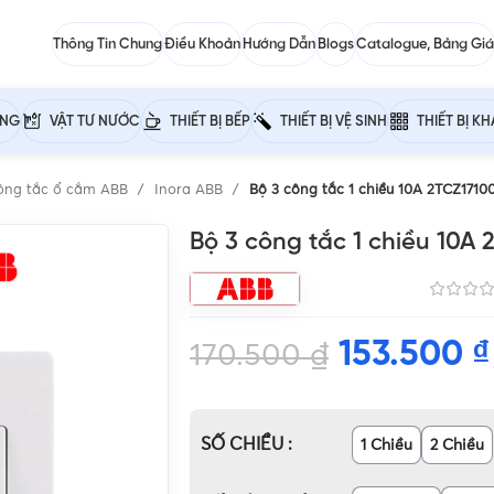
Thông Tin Chung
Điều Khoản
Hướng Dẫn
Blogs
Catalogue, Bảng Giá
ỰNG
VẬT TƯ NƯỚC
THIẾT BỊ BẾP
THIẾT BỊ VỆ SINH
THIẾT BỊ K
ông tắc ổ cắm ABB
Inora ABB
Bộ 3 công tắc 1 chiều 10A 2TCZ171
Bộ 3 công tắc 1 chiều 10A
153.500
₫
170.500
₫
SỐ CHIỀU
1 Chiều
2 Chiều