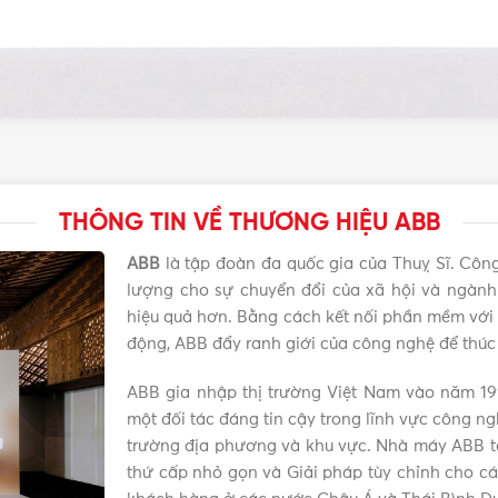
THÔNG TIN VỀ THƯƠNG HIỆU ABB
ABB
là tập đoàn đa quốc gia của Thuỵ Sĩ. Công 
lượng cho sự chuyển đổi của xã hội và ngành
hiệu quả hơn. Bằng cách kết nối phần mềm với 
động, ABB đẩy ranh giới của công nghệ để thúc 
ABB gia nhập thị trường Việt Nam vào năm 199
một đối tác đáng tin cậy trong lĩnh vực công ng
trường địa phương và khu vực. Nhà máy ABB tại
thứ cấp nhỏ gọn và Giải pháp tùy chỉnh cho c