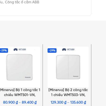
ều
,
Công tắc ổ cắm ABB
-29%
-29%
-28%
[Minerva] Bộ 1 công tắc 1
[Minerva] Bộ 2 công tắc
[Mode
LỰA CHỌN TÙY CHỌN
LỰA CHỌN TÙY CHỌN
LỰA C
chiều WMT501-VN,
1 chiều WMT503-VN,
1 
WMT501MYZ-VN,
WMT503MYZ-VN,
T
80.900
₫
–
89.400
₫
129.300
₫
–
135.600
₫
57
WMT501MYH-VN
WMT503MYH-VN