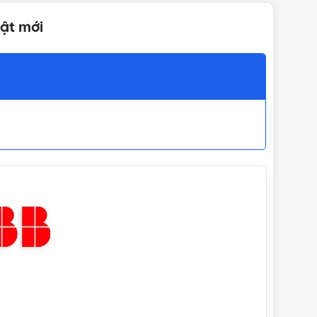
hật mới
12 tháng
10 cái/hộp
Công tắc
,
Công tắc ổ cắm
IỆN
Thiết bị ABB
,
Thiết bị điện ABB
Bảng giá ABB
,
Bảng giá ABB 2026
,
Catalogue ABB