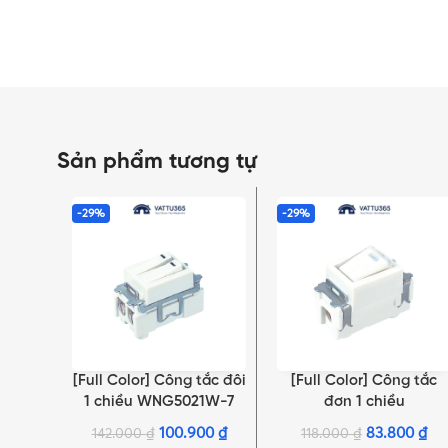
Sản phẩm tương tự
-29%
-29%
[Full Color] Công tắc đôi
[Full Color] Công tắc
THÊM VÀO GIỎ HÀNG
THÊM VÀO GIỎ HÀNG
1 chiều WNG5021W-7
đơn 1 chiều
WNG5051W-751 có đèn
100.900
₫
83.800
₫
142.000
₫
118.000
₫
OFF