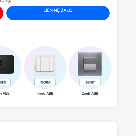
ương.
LIÊN HỆ ZALO
n ABB
Inora ABB
Zenit ABB
Tủ đi