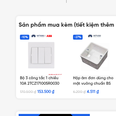
Sản phẩm mua kèm (tiết kiệm thêm
-10%
-27%
Bộ 3 công tắc 1 chiều
Hộp âm đơn dùng cho
10A 2TCZ171005R0030
mặt vuông chuẩn BS
BL103 ABB
Nanoco NA105
153.500
₫
4.511
₫
170.500
₫
6.200
₫
NHẤN ĐỂ XEM TIẾP (THU GỌN)