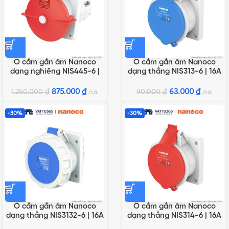
Ổ cắm gắn âm Nanoco
Ổ cắm gắn âm Nanoco
dạng nghiêng NIS445-6 |
dạng thẳng NIS313-6 | 16A
125A 5P 400V IP67
3P 230V IP44
875.000
₫
63.000
₫
1.250.000
₫
90.000
₫
cái
cái
-30%
-30%
Ổ cắm gắn âm Nanoco
Ổ cắm gắn âm Nanoco
dạng thẳng NIS3132-6 | 16A
dạng thẳng NIS314-6 | 16A
3P 230V IP67
4P 400V IP44