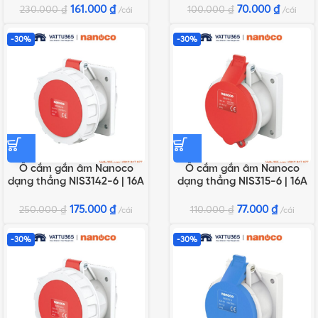
161.000
₫
70.000
₫
230.000
₫
100.000
₫
cái
cái
-30%
-30%
Ổ cắm gắn âm Nanoco
Ổ cắm gắn âm Nanoco
dạng thẳng NIS3142-6 | 16A
dạng thẳng NIS315-6 | 16A
4P 400V IP67
5P 400V IP44
175.000
₫
77.000
₫
250.000
₫
110.000
₫
cái
cái
-30%
-30%