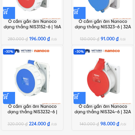
Ổ cắm gắn âm Nanoco
Ổ cắm gắn âm Nanoco
dạng thẳng NIS3152-6 | 16A
dạng thẳng NIS323-6 | 32A
5P 400V IP67
3P 230V IP44
196.000
₫
91.000
₫
280.000
₫
130.000
₫
cái
cái
-30%
-30%
Ổ cắm gắn âm Nanoco
Ổ cắm gắn âm Nanoco
dạng thẳng NIS3232-6 |
dạng thẳng NIS324-6 | 32A
32A 3P 230V IP67
4P 400V IP44
224.000
₫
98.000
₫
320.000
₫
140.000
₫
cái
cái