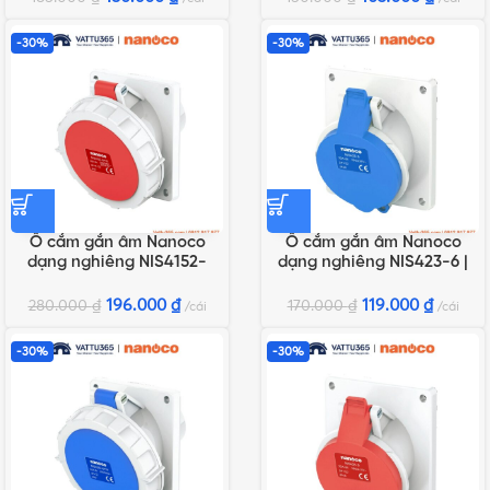
-30%
-30%
Ổ cắm gắn âm Nanoco
Ổ cắm gắn âm Nanoco
dạng nghiêng NIS4152-
dạng nghiêng NIS423-6 |
6F78 | 16A 5P 400V IP67
32A 3P 230V IP44
196.000
₫
119.000
₫
280.000
₫
170.000
₫
cái
cái
-30%
-30%