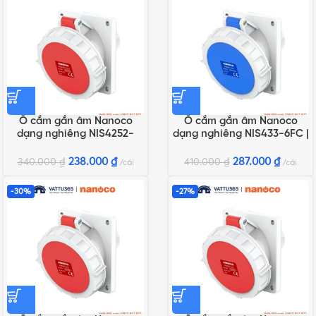
Ổ cắm gắn âm Nanoco
Ổ cắm gắn âm Nanoco
dạng nghiêng NIS4252-
dạng nghiêng NIS433-6FC |
6F78 | 32A 5P 400V IP67
63A 3P 230V IP67
238.000
₫
287.000
₫
340.000
₫
410.000
₫
cái
cái
-30%
-27%