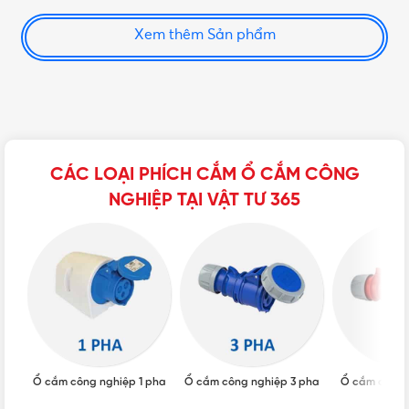
Xem thêm Sản phẩm
CÁC LOẠI PHÍCH CẮM Ổ CẮM CÔNG
NGHIỆP TẠI VẬT TƯ 365
Ổ cắm công nghiệp 1 pha
Ổ cắm công nghiệp 3 pha
Ổ cắm công 