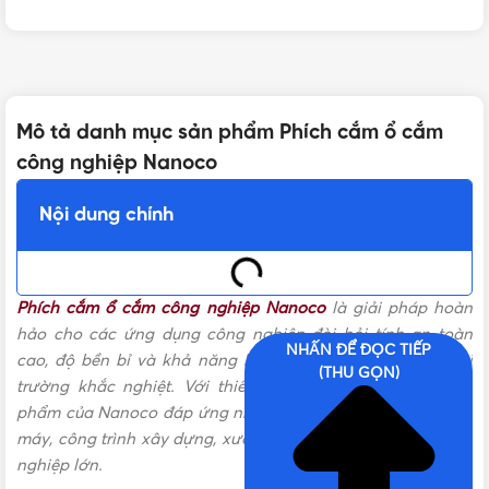
Mô tả danh mục sản phẩm Phích cắm ổ cắm
công nghiệp Nanoco
Nội dung chính
Phích cắm ổ cắm công nghiệp Nanoco
là giải pháp hoàn
hảo cho các ứng dụng công nghiệp đòi hỏi tính an toàn
NHẤN ĐỂ ĐỌC TIẾP
cao, độ bền bỉ và khả năng hoạt động ổn định trong môi
(THU GỌN)
trường khắc nghiệt. Với thiết kế đạt chuẩn quốc tế, sản
phẩm của Nanoco đáp ứng nhu cầu sử dụng trong các nhà
máy, công trình xây dựng, xưởng sản xuất và các khu công
nghiệp lớn.