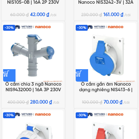
NIS105-0B | 16A 2P 230V
Nanoco NIS3242-3V | 32A
IP54
4P 400V 3H IP67
42.000
₫
161.000
₫
60.000
₫
230.000
₫
cái
cái
-30%
-30%
Ổ cắm chia 3 ngã Nanoco
Ổ cắm gắn âm Nanoco
NIS9432000 | 16A 3P 230V
dạng nghiêng NIS413-6 |
IP44
16A 3P 230V IP44
280.000
₫
70.000
₫
400.000
₫
100.000
₫
cái
cái
-30%
-30%