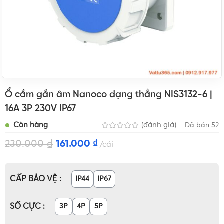
Ổ cắm gắn âm Nanoco dạng thẳng NIS3132-6 |
16A 3P 230V IP67
Còn hàng
(đánh giá)
Đã bán
52
230.000
₫
161.000
₫
cái
CẤP BẢO VỆ
IP44
IP67
SỐ CỰC
3P
4P
5P