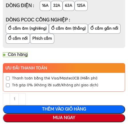
DÒNG ĐIỆN
16A
32A
63A
125A
DÒNG PCOC CÔNG NGHIỆP
Ổ cắm âm (nghiêng)
Ổ cắm âm (thẳng)
Ổ cắm gắn nổi
Ổ cắm nối
Phích cắm
Còn hàng
ƯU ĐÃI THANH TOÁN
Thanh toán bằng thẻ Visa/Master/JCB (Miễn phí)
Trả góp 0% (Không lãi suất/Không phí giao dịch)
THÊM VÀO GIỎ HÀNG
MUA NGAY