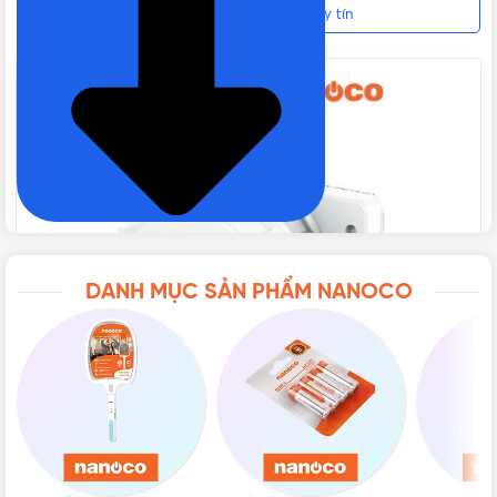
16A 3P 230V IP67 Chính hãng, Giá tốt, Uy tín
CẤP BẢO VỆ
IP67
CHẤT LIỆU
Polyamid 6
TIÊU CHUẨN
IEC 60309
BẢO HÀNH
12 tháng
DANH MỤC SẢN PHẨM NANOCO
NHIỆT ĐỘ HOẠT ĐỘNG
-25⁰C đến 90⁰C
XUẤT XỨ
P.R.C
ĐÓNG GÓI
10 cái/hộp, 80 cái/thùng