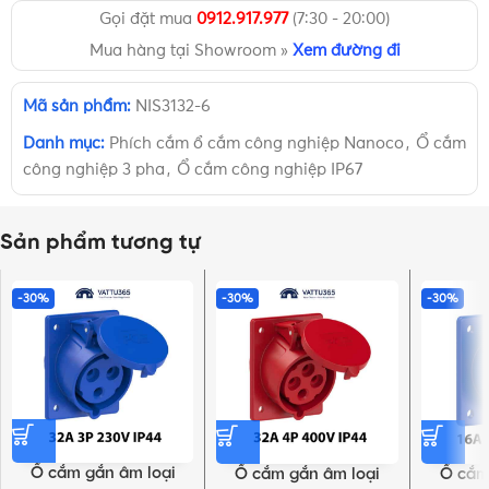
Gọi đặt mua
0912.917.977
(7:30 - 20:00)
Mua hàng tại Showroom »
Xem đường đi
Mã sản phẩm:
NIS3132-6
Danh mục:
Phích cắm ổ cắm công nghiệp Nanoco
,
Ổ cắm
công nghiệp 3 pha
,
Ổ cắm công nghiệp IP67
Sản phẩm tương tự
-30%
-30%
-30%
Ổ cắm gắn âm loại
Ổ cắm gắn âm loại
Ổ cắm