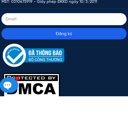
MST: 0310675919 - Giấy phép ĐKKD ngày 10/3/2011
Đăng ký
1
Open
chaty