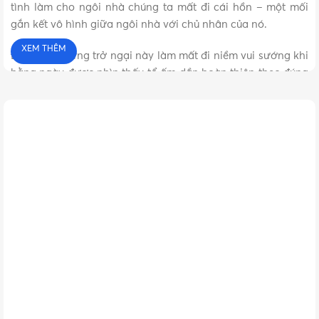
tình làm cho ngôi nhà chúng ta mất đi cái hồn – một mối
gắn kết vô hình giữa ngôi nhà với chủ nhân của nó.
XEM THÊM
Đừng để những trở ngại này làm mất đi niềm vui sướng khi
hằng ngày được nhìn thấy tổ ấm dần hoàn thiện theo đúng
mong muốn của mình.
Vật Tư 365
ra đời dựa trên những trăn trở rất thiết thực này
mà chúng tôi, các bạn và các bạn sắp xây dựng ngôi nhà
mơ ước của mình.
Giải pháp ALL IN ONE – Vật tư 365
xuất hiện. Chúng tôi
cung cấp tất cả các vật tư xây dựng hoàn thiện cho bất kỳ
ngôi nhà, công trình nào từ Thiết bị điện, Thiết bị vệ sinh
cho đến Vật tư nước,.... từ các thương hiệu lớn uy tín trong
nước cũng như quốc tế như Panasonic, Schneider, MPE,
Minh Hòa, Hoa Sen, Bình Minh,...
Với tất cả những kinh nghiệm đã có được từ hàng ngàn