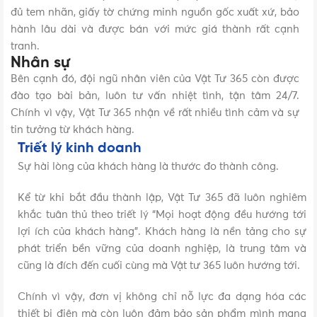
đủ tem nhãn, giấy tờ chứng minh nguồn gốc xuất xứ, bảo
hành lâu dài và được bán với mức giá thành rất cạnh
tranh.
Nhân sự
Bên cạnh đó, đội ngũ nhân viên của Vật Tư 365 còn được
đào tạo bài bản, luôn tư vấn nhiệt tình, tận tâm 24/7.
Chính vì vậy, Vật Tư 365 nhận về rất nhiều tình cảm và sự
tin tưởng từ khách hàng.
Triết lý kinh doanh
Sự hài lòng của khách hàng là thước đo thành công.
Kể từ khi bắt đầu thành lập, Vật Tư 365 đã luôn nghiêm
khắc tuân thủ theo triết lý “Mọi hoạt động đều hướng tới
lợi ích của khách hàng”. Khách hàng là nền tảng cho sự
phát triển bền vững của doanh nghiệp, là trung tâm và
cũng là đích đến cuối cùng mà Vật tư 365 luôn hướng tới.
Chính vì vậy, đơn vị không chỉ nỗ lực đa dạng hóa các
thiết bị điện mà còn luôn đảm bảo sản phẩm mình mang