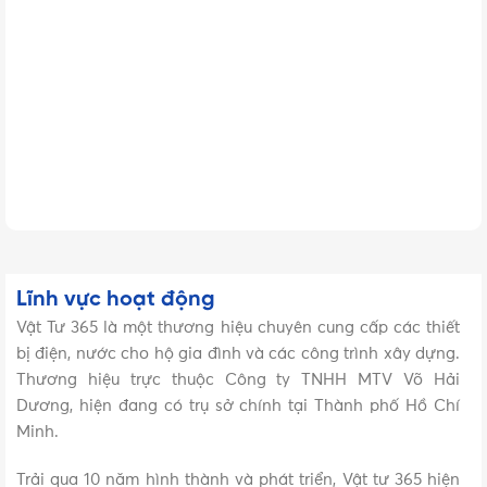
công trình đã thực hiện với các nhà thầu xây dựng uy tín từ
nhỏ đến lớn như Hưng Thịnh Incons, Tecco, HanDong (nhà
thầu Hàn Quốc)… Nhất định chúng tôi sẽ sẽ giúp cho các
bạn đạt được sự hài lòng khi hoàn thiện công trình mơ
ước!
Lĩnh vực hoạt động
Vật Tư 365 là một thương hiệu chuyên cung cấp các thiết
bị điện, nước cho hộ gia đình và các công trình xây dựng.
Thương hiệu trực thuộc Công ty TNHH MTV Võ Hải
Dương, hiện đang có trụ sở chính tại Thành phố Hồ Chí
Minh.
Trải qua 10 năm hình thành và phát triển, Vật tư 365 hiện