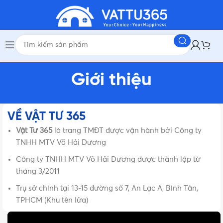
Giới thiệu
VỀ VẬT TƯ 365
Vật Tư 365
là trang TMĐT được vận hành bởi Công ty
TNHH MTV Võ Hải Dương
Công ty TNHH MTV Võ Hải Dương được thành lập từ
tháng 3/2011
Trụ sở chính tại 13-15 đường số 7, An Lạc A, Bình Tân,
TPHCM (Khu tên lửa)