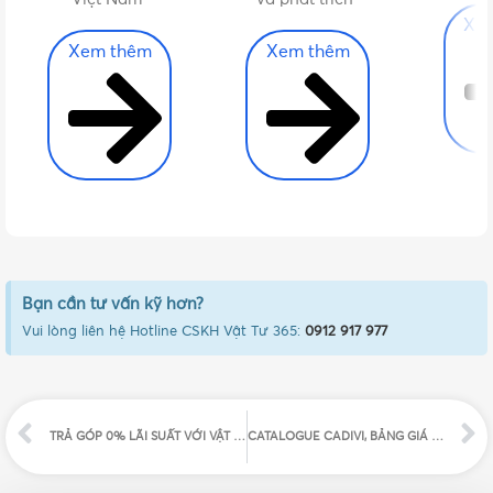
Xe
Xem thêm
Xem thêm
Bạn cần tư vấn kỹ hơn?
Vui lòng liên hệ Hotline CSKH Vật Tư 365:
0912 917 977
TRẢ GÓP 0% LÃI SUẤT VỚI VẬT TƯ 365
CATALOGUE CADIVI, BẢNG GIÁ DÂY CÁP ĐIỆN CADIVI 2026