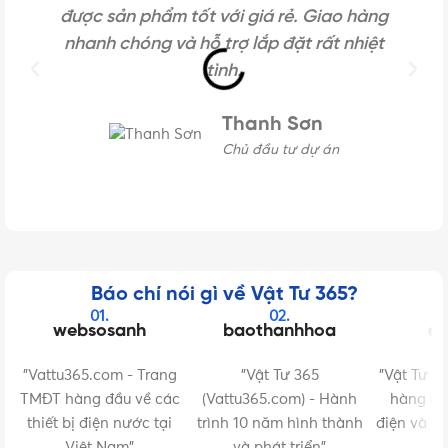
được sản phẩm tốt với giá rẻ. Giao hàng
nhanh chóng và hỗ trợ lắp đặt rất nhiệt
tình.
Thanh Sơn
Chủ đầu tư dự án
Báo chí nói gì về Vật Tư 365?
01.
02.
websosanh
baothanhhoa
da
"Vattu365.com - Trang
"Vật Tư 365
"Vật Tư 3
TMĐT hàng đầu về các
(Vattu365.com) - Hành
hàng đầu
thiết bị điện nước tại
trình 10 năm hình thành
điện và m
Việt Nam"
và phát triển"