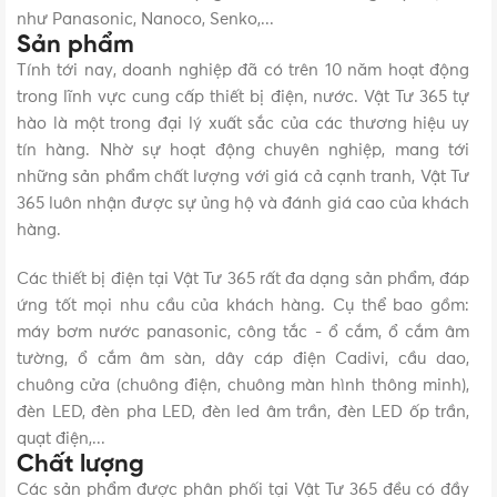
như Panasonic, Nanoco, Senko,...
Sản phẩm
Tính tới nay, doanh nghiệp đã có trên 10 năm hoạt động
trong lĩnh vực cung cấp thiết bị điện, nước. Vật Tư 365 tự
hào là một trong đại lý xuất sắc của các thương hiệu uy
tín hàng. Nhờ sự hoạt động chuyên nghiệp, mang tới
những sản phẩm chất lượng với giá cả cạnh tranh, Vật Tư
365 luôn nhận được sự ủng hộ và đánh giá cao của khách
hàng.
Các thiết bị điện tại Vật Tư 365 rất đa dạng sản phẩm, đáp
ứng tốt mọi nhu cầu của khách hàng. Cụ thể bao gồm:
máy bơm nước panasonic, công tắc - ổ cắm, ổ cắm âm
tường, ổ cắm âm sàn, dây cáp điện Cadivi, cầu dao,
chuông cửa (chuông điện, chuông màn hình thông minh),
đèn LED, đèn pha LED, đèn led âm trần, đèn LED ốp trần,
quạt điện,...
Chất lượng
Các sản phẩm được phân phối tại Vật Tư 365 đều có đầy