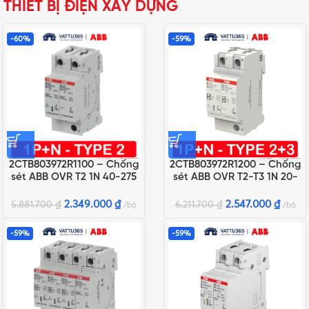
THIẾT BỊ ĐIỆN XÂY DỰNG
-60%
-59%
2CTB803972R1100 – Chống
2CTB803972R1200 – Chống
sét ABB OVR T2 1N 40-275
sét ABB OVR T2-T3 1N 20-
P QS
275 P QS
2.349.000
₫
2.547.000
₫
5.881.700
₫
6.211.700
₫
bộ
bộ
-59%
-59%