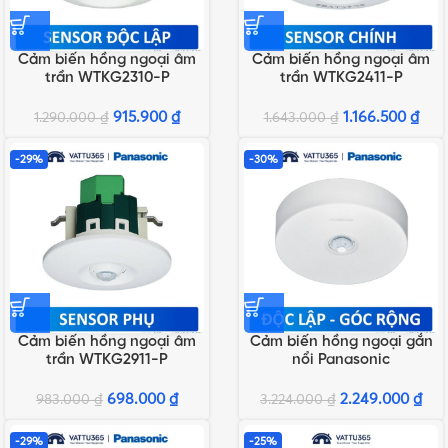
Cảm biến hồng ngoại âm
Cảm biến hồng ngoại âm
trần WTKG2310-P
trần WTKG2411-P
Panasonic
Panasonic – Sensor chính
915.900
₫
1.166.500
₫
1.290.000
₫
1.643.000
₫
-29%
-30%
Cảm biến hồng ngoại âm
Cảm biến hồng ngoại gắn
trần WTKG2911-P
nổi Panasonic
Panasonic – Sensor phụ
WTKF337107-VN
698.000
₫
2.249.000
₫
983.000
₫
3.224.000
₫
-29%
-25%