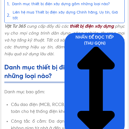
Danh mục thiết bị điện xây dựng gồm những loại nào?
Liên hệ mua Thiết bị điện xây dựng Chính hãng, Uy tín, Giá
tốt
Vật Tư 365
cung cấp đầy đủ các
thiết bị điện xây dựng
phục
vụ cho mọi công trình dân dụng, công nghiệp, thương mại
NHẤN ĐỂ ĐỌC TIẾP
và hạ tầng kỹ thuật. Tất cả sản phẩm đều được chọn lọc từ
(THU GỌN)
các thương hiệu uy tín, đảm bảo chất lượng, an toàn và
hiệu quả sử dụng lâu dài.
Danh mục thiết bị điện xây dựng gồm
những loại nào?
Danh mục bao gồm:
Cầu dao điện (MCB, RCCB, ELCB…): Đảm bảo bảo vệ an
toàn cho hệ thống điện khỏi quá tải và rò rỉ điện.
Công tắc ổ cắm: Đa dạng mẫu mã, phù hợp với mọi
không gian từ nhà ở đến văn phòng, nhà xưởng.