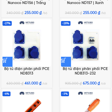
Nanoco ND156 | Trắng
Nanoco ND157 | Xanh
255.000
₫
255.000
₫
340.000
₫
340.000
₫
bộ
bộ
-27%
-28%
Bộ tủ điện phân phối PCE
Bộ tủ điện phân phối PCE
NDB313
NDB313-232
461.000
₫
675.000
₫
630.000
₫
935.000
₫
cái
cái
-6%
-3%