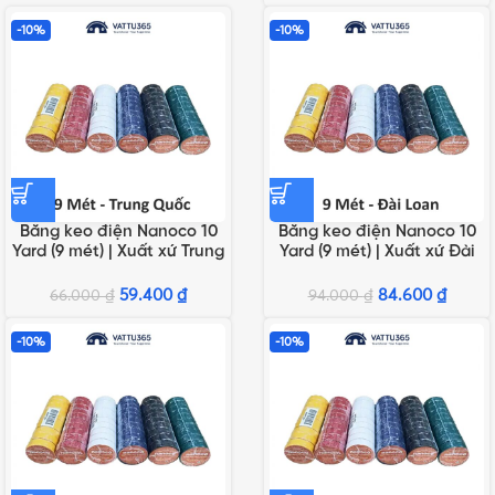
-10%
-10%
Băng keo điện Nanoco 10
Băng keo điện Nanoco 10
Yard (9 mét) | Xuất xứ Trung
Yard (9 mét) | Xuất xứ Đài
Quốc
Loan
59.400
₫
84.600
₫
66.000
₫
94.000
₫
-10%
-10%