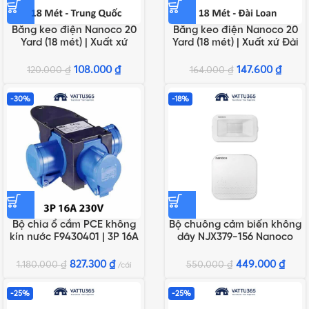
Băng keo điện Nanoco 20
Băng keo điện Nanoco 20
Yard (18 mét) | Xuất xứ
Yard (18 mét) | Xuất xứ Đài
Trung Quốc
Loan
108.000
₫
147.600
₫
120.000
₫
164.000
₫
-30%
-18%
Bộ chia ổ cắm PCE không
Bộ chuông cảm biến không
kín nước F9430401 | 3P 16A
dây NJX379-156 Nanoco
230V
827.300
₫
449.000
₫
1.180.000
₫
550.000
₫
cái
-25%
-25%