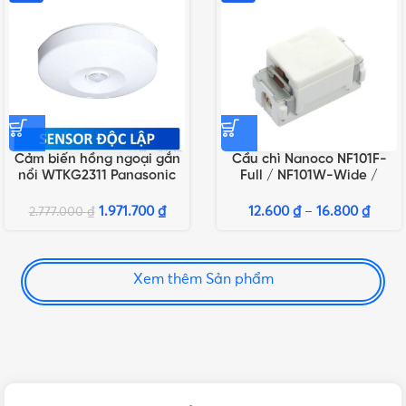
Cảm biến hồng ngoại gắn
Cầu chì Nanoco NF101F-
nổi WTKG2311 Panasonic
Full / NF101W-Wide /
FF102F-Nano-Full /
FF102W-Nano-Wide
1.971.700
₫
12.600
₫
–
16.800
₫
2.777.000
₫
Xem thêm Sản phẩm