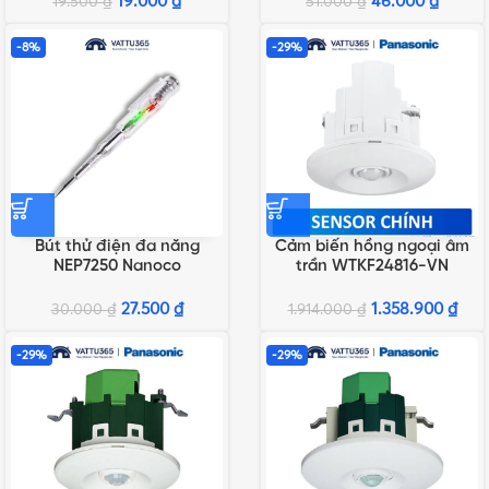
19.000
₫
46.000
₫
19.500
₫
51.000
₫
-8%
-29%
Bút thử điện đa năng
Cảm biến hồng ngoại âm
NEP7250 Nanoco
trần WTKF24816-VN
Panasonic – Sensor chính
27.500
₫
1.358.900
₫
30.000
₫
1.914.000
₫
-29%
-29%