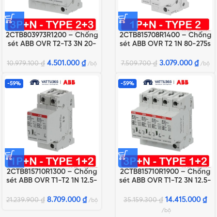
2CTB803973R1200 – Chống
2CTB815708R1400 – Chống
sét ABB OVR T2-T3 3N 20-
sét ABB OVR T2 1N 80-275s
275 P QS
P QS
4.501.000
₫
3.079.000
₫
10.979.100
₫
7.509.700
₫
bộ
bộ
-59%
-59%
2CTB815710R1300 – Chống
2CTB815710R1900 – Chống
sét ABB OVR T1-T2 1N 12.5-
sét ABB OVR T1-T2 3N 12.5-
275s P QS
275s P QS
8.709.000
₫
14.415.000
₫
21.239.900
₫
35.159.300
₫
bộ
bộ