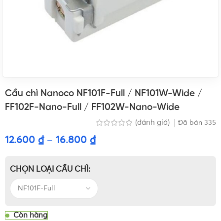
Cầu chì Nanoco NF101F-Full / NF101W-Wide /
FF102F-Nano-Full / FF102W-Nano-Wide
(đánh giá)
Đã bán
335
12.600
₫
–
16.800
₫
CHỌN LOẠI CẦU CHÌ
Còn hàng