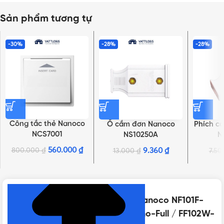
Sản phẩm tương tự
-30%
-28%
-28%
Công tắc thẻ Nanoco
Ổ cắm đơn Nanoco
Phích c
NCS7001
NS10250A
N
560.000
₫
800.000
₫
9.360
₫
13.000
₫
7.5
NHẤN ĐỂ XEM TIẾP (THU GỌN)
Thông số kỹ thuật của Cầu chì Nanoco NF101F-
Full / NF101W-Wide / FF102F-Nano-Full / FF102W-