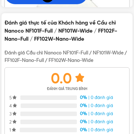
Đánh giá thực tế của Khách hàng về Cầu chì
Nanoco NF101F-Full / NF101W-Wide / FF102F-
Nano-Full / FF102W-Nano-Wide
Đánh giá Cầu chì Nanoco NF101F-Full / NF101W-Wide /
FF102F-Nano-Full / FF102W-Nano-Wide
0.0
Ngoại hình của Cầu chì Nanoco NF101F-Full / NF101W-Wide /
ĐÁNH GIÁ TRUNG BÌNH
FF102F-Nano-Full / FF102W-Nano-Wide
0%
| 0 đánh giá
5
Cầu chì Nanoco có mấy loại?
0%
| 0 đánh giá
4
0%
| 0 đánh giá
3
Sản phẩm hiện đang có các mã sau đây:
0%
| 0 đánh giá
2
0%
| 0 đánh giá
1