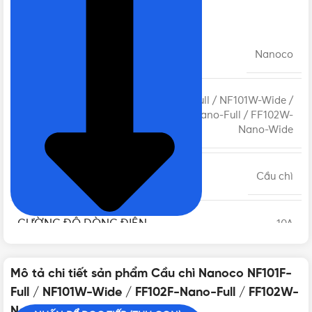
Nano-Wide
THƯƠNG HIỆU
Nanoco
NF101F-Full / NF101W-Wide /
MÃ SẢN PHẨM
FF102F-Nano-Full / FF102W-
Nano-Wide
LOẠI
Cầu chì
CƯỜNG ĐỘ DÒNG ĐIỆN
10A
TIÊU CHUẨN
IEC 60669-1, IEC60884-1
Mô tả chi tiết sản phẩm Cầu chì Nanoco NF101F-
Full / NF101W-Wide / FF102F-Nano-Full / FF102W-
Nano-Wide cập nhật mới