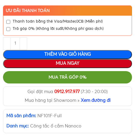
ƯU ĐÃI THANH TOÁN
Thanh toán bằng thẻ Visa/Master/JCB (Miễn phí)
Trả góp 0% (Không lãi suất/Không phí giao dịch)
THÊM VÀO GIỎ HÀNG
MUA NGAY
MUA TRẢ GÓP 0%
Gọi đặt mua
0912.917.977
(7:30 - 20:00)
Mua hàng tại Showroom »
Xem đường đi
Mã sản phẩm:
NF101F-Full
Danh mục:
Công tắc ổ cắm Nanoco