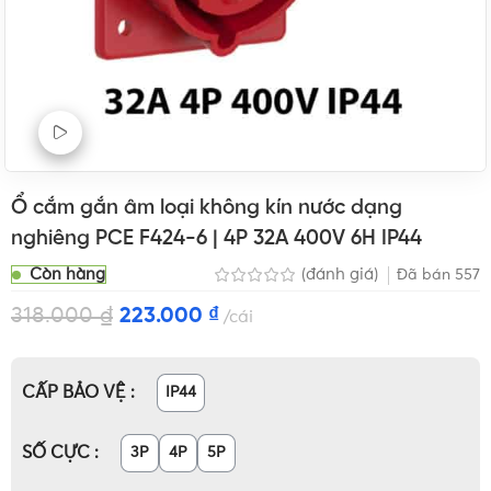
Xem Video sản phẩm
Ổ cắm gắn âm loại không kín nước dạng
nghiêng PCE F424-6 | 4P 32A 400V 6H IP44
Còn hàng
(đánh giá)
Đã bán
557
318.000
₫
223.000
₫
cái
CẤP BẢO VỆ
IP44
SỐ CỰC
3P
4P
5P