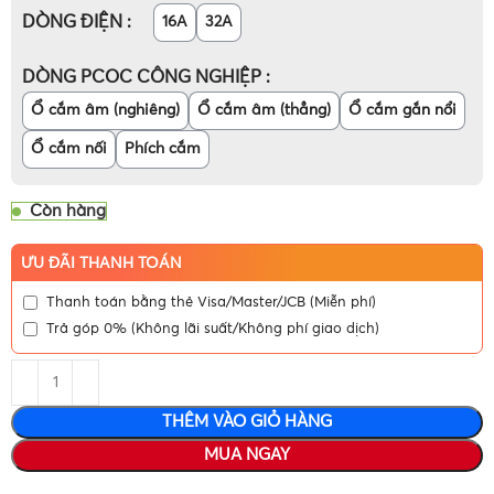
DÒNG ĐIỆN
16A
32A
DÒNG PCOC CÔNG NGHIỆP
Ổ cắm âm (nghiêng)
Ổ cắm âm (thẳng)
Ổ cắm gắn nổi
Ổ cắm nối
Phích cắm
Còn hàng
ƯU ĐÃI THANH TOÁN
Thanh toán bằng thẻ Visa/Master/JCB (Miễn phí)
Trả góp 0% (Không lãi suất/Không phí giao dịch)
THÊM VÀO GIỎ HÀNG
MUA NGAY