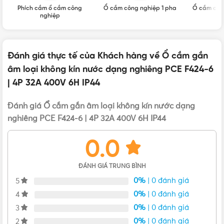
SỐ CỰC
Giao hàng: Giao nhanh toàn quốc
4P
Phích cắm ổ cắm công
Ổ cắm công nghiệp 1 pha
Ổ cắm côn
nghiệp
Tình trạng hàng hóa: Mới 100%, chưa qua sử dụng
DÒNG ĐIỆN
32A
Đánh giá thực tế của Khách hàng về Ổ cắm gắn
âm loại không kín nước dạng nghiêng PCE F424-6
CẤP BẢO VỆ
IP44
| 4P 32A 400V 6H IP44
Đánh giá Ổ cắm gắn âm loại không kín nước dạng
nghiêng PCE F424-6 | 4P 32A 400V 6H IP44
0.0
ĐÁNH GIÁ TRUNG BÌNH
0%
| 0 đánh giá
5
0%
| 0 đánh giá
4
0%
| 0 đánh giá
3
0%
| 0 đánh giá
2