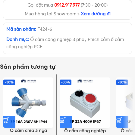
Gọi đặt mua
0912.917.977
(7:30 - 20:00)
Mua hàng tại Showroom »
Xem đường đi
Mã sản phẩm:
F424-6
Danh mục:
Ổ cắm công nghiệp 3 pha
,
Phích cắm ổ cắm
công nghiệp PCE
Sản phẩm tương tự
-30%
-30%
-30%
Ổ cắm chia 3 ngã
Ổ cắm công nghiệp
Ổ cắm