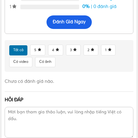
0%
| 0 đánh giá
1
Bản vẽ kích thước của Ổ cắm công nghiệp dạng nghiêng F424-6
Đánh Giá Ngay
Ưu điểm nổi bật của ổ cắm F424-6
Ổ cắm F424-6
là ổ cắm chuyên dụng trong công nghiệp,
Tất cả
5
4
3
2
1
được thiết kế dạng nghiêng dùng để bắt cố định trên bảng
điện với vị trí tiếp đất loại 6H, sử dụng điện áp 400V và
Có video
Có ảnh
dòng điện 32A. Sản phẩm có kích thước nhỏ gọn, được
trang bị nắp che tiện lợi nên khi không sử dụng có thể đậy
Chưa có đánh giá nào.
lại để tránh nước hay các vật thể khác xâm nhập vào làm
hư hại sản phẩm.
HỎI ĐÁP
Ổ cắm công nghiệp PCE F424-6
được sản xuất bằng vật
liệu POLYAMIDE 6. Đây là loại vật liệu nhập khẩu cao cấp
và thân thiện với môi trường, có đặc tính cách điện, cách
nhiệt tốt, hạn chế xảy ra sự cố rò rỉ điện hay cháy nổ, đảm
bảo độ an toàn cao cho người dùng trong quá trình sử