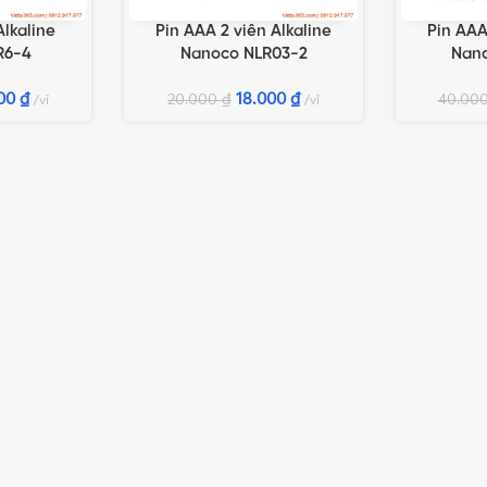
Alkaline
Pin AAA 2 viên Alkaline
Pin AAA
G
THÊM VÀO GIỎ HÀNG
THÊM VÀO 
R6-4
Nanoco NLR03-2
Nan
000
₫
18.000
₫
20.000
₫
40.00
vỉ
vỉ