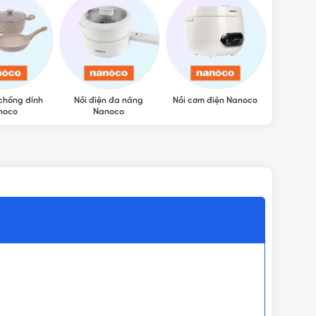
chống dính
Nồi điện đa năng
Nồi cơm điện Nanoco
Bình thủy
noco
Nanoco