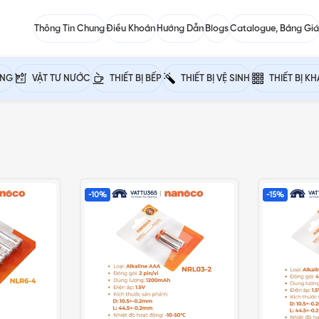
Thông Tin Chung
Điều Khoản
Hướng Dẫn
Blogs
Catalogue, Bảng Giá
ỰNG
VẬT TƯ NƯỚC
THIẾT BỊ BẾP
THIẾT BỊ VỆ SINH
THIẾT BỊ K
-10%
-15%