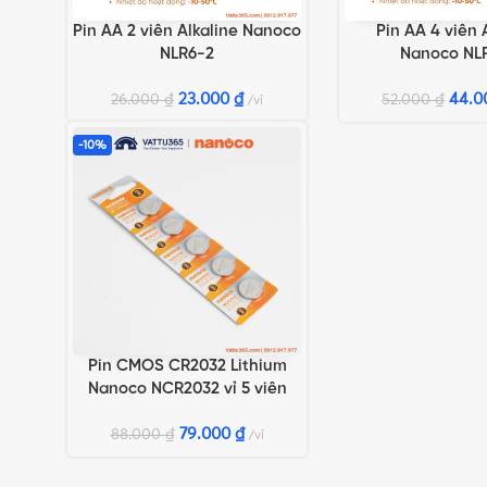
Pin AA 2 viên Alkaline Nanoco
Pin AA 4 viên 
THÊM VÀO GIỎ HÀNG
THÊM VÀO GIỎ HÀN
NLR6-2
Nanoco NL
23.000
₫
44.
26.000
₫
52.000
₫
vỉ
-10%
Pin CMOS CR2032 Lithium
THÊM VÀO GIỎ HÀNG
Nanoco NCR2032 vỉ 5 viên
79.000
₫
88.000
₫
vỉ