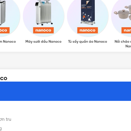
ẩm Nanoco
Máy sưởi dầu Nanoco
Tủ sấy quần áo Nanoco
Nồi chảo 
Na
oco
ơn tru
g