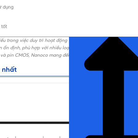
sử dụng
 tốt
NHẤN ĐỂ ĐỌC TIẾP (THU G
ếu trong việc duy trì hoạt động ổn định của các thiết bị điện t
ổn định, phù hợp với nhiều loại thiết bị như điều khiển từ xa, 
à pin CMOS, Nanoco mang đến giải pháp tiện lợi và đáng tin c
 nhất