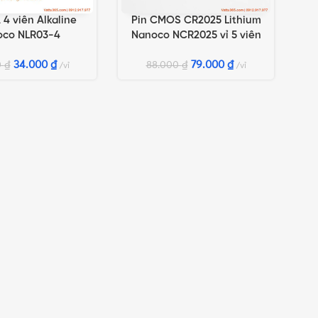
 4 viên Alkaline
Pin CMOS CR2025 Lithium
GIỎ HÀNG
THÊM VÀO GIỎ HÀNG
oco NLR03-4
Nanoco NCR2025 vỉ 5 viên
34.000
₫
79.000
₫
0
₫
88.000
₫
vỉ
vỉ