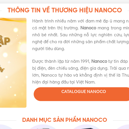
THÔNG TIN VỀ THƯƠNG HIỆU NANOCO
Hành trình nhiều năm với đam mê ấp ủ mang 
có mặt trên thị trường.
Nanoco
mang trong mìn
nhỏ bé nhất. Sau những nỗ lực nghiên cứu, lựa
nghệ để cho ra đời những sản phẩm chất lượng
người tiêu dùng.
Được thành lập từ năm 1991,
Nanoco
tự tin đáp
bị điện, đèn chiếu sáng, điện gia dụng. Trải qua 
lớn, Nanoco tự hào và khẳng định vị thế là Thư
hiện đại hàng đầu tại Việt Nam.
CATALOGUE NANOCO
DANH MỤC SẢN PHẨM NANOCO