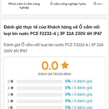
Phích cắm ổ cắm công
Ổ cắm công nghiệp 1 pha
Ổ cắm côn
nghiệp
Đánh giá thực tế của Khách hàng về Ổ cắm nối
loại kín nước PCE F2232-6 | 3P 32A 230V 6H IP67
Đánh giá Ổ cắm nối loại kín nước PCE F2232-6 | 3P 32A
230V 6H IP67
0.0
Bản vẽ kích thước của Connector PCE kín nước F2232-6
ĐÁNH GIÁ TRUNG BÌNH
0%
| 0 đánh giá
5
Ưu điểm nổi bật của ổ cắm F2232-6
0%
| 0 đánh giá
4
0%
| 0 đánh giá
3
Ổ cắm F2232-6
hoạt động với điện áp 230V và dòng điện
0%
| 0 đánh giá
2
32A được thiết kế hiện đại với 2 gam màu chủ đạo là đỏ và
0%
| 0 đánh giá
1