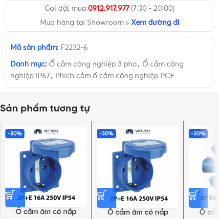
Gọi đặt mua
0912.917.977
(7:30 - 20:00)
Mua hàng tại Showroom »
Xem đường đi
Mã sản phẩm:
F2232-6
Danh mục:
Ổ cắm công nghiệp 3 pha
,
Ổ cắm công
nghiệp IP67
,
Phích cắm ổ cắm công nghiệp PCE
Sản phẩm tương tự
-30%
-30%
-30%
Ổ cắm âm có nắp
Ổ cắm âm có nắp
Ổ cắm