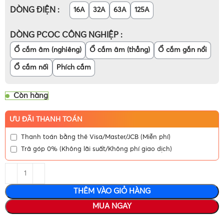
DÒNG ĐIỆN
16A
32A
63A
125A
DÒNG PCOC CÔNG NGHIỆP
Ổ cắm âm (nghiêng)
Ổ cắm âm (thẳng)
Ổ cắm gắn nổi
Ổ cắm nối
Phích cắm
Còn hàng
ƯU ĐÃI THANH TOÁN
Thanh toán bằng thẻ Visa/Master/JCB (Miễn phí)
Trả góp 0% (Không lãi suất/Không phí giao dịch)
THÊM VÀO GIỎ HÀNG
MUA NGAY