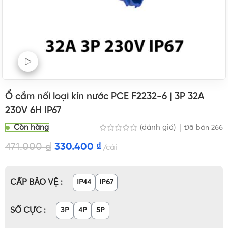
Xem Video sản phẩm
Ổ cắm nối loại kín nước PCE F2232-6 | 3P 32A
230V 6H IP67
Còn hàng
(đánh giá)
Đã bán
266
471.000
₫
330.400
₫
cái
CẤP BẢO VỆ
IP44
IP67
SỐ CỰC
3P
4P
5P