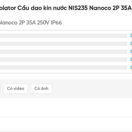
olator Cầu dao kín nước NIS235 Nanoco 2P 35A
 Nanoco 2P 35A 250V IP66
Có video
Có ảnh