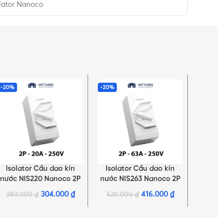
olator Nanoco
-20%
-20%
-20%
Isolator Cầu dao kín
Isolator Cầu dao kín
Iso
THÊM VÀO GIỎ HÀNG
THÊM VÀO GIỎ HÀNG
THÊM 
nước NIS220 Nanoco 2P
nước NIS263 Nanoco 2P
nước
20A 250V IP66
63A 250V IP66
304.000
₫
416.000
₫
380.000
₫
520.000
₫
620