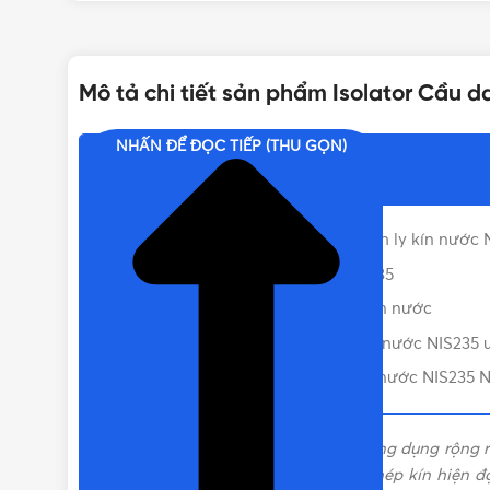
DÒNG ĐIỆN
Mô tả chi tiết sản phẩm Isolator Cầu 
NHẤN ĐỂ ĐỌC TIẾP (THU GỌN)
Nội dung chính
Thông số cơ bản của cầu dao cách ly kín nước 
Ưu điểm nổi bật của Isolator NIS235
Catalogue cầu dao cách ly loại kín nước
Vật Tư 365 – Nơi bán cầu dao kín nước NIS235 
Liên hệ mua Isolator Cầu dao kín nước NIS235 N
Cầu dao cách ly là một thiết bị được ứng dụng rộng r
sản xuất trên dây chuyền công nghệ khép kín hiện đ