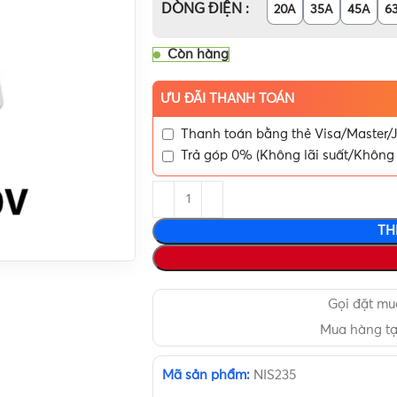
DÒNG ĐIỆN
20A
35A
45A
6
Còn hàng
ƯU ĐÃI THANH TOÁN
Thanh toán bằng thẻ Visa/Master/J
Trả góp 0% (Không lãi suất/Không 
TH
Gọi đặt m
Mua hàng t
Mã sản phẩm:
NIS235