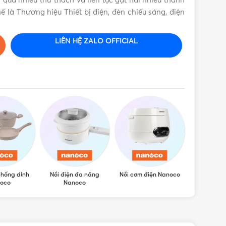
ải qua nhiều thử thách và liên tục gặt hái nhiều thành
ế là Thương hiệu Thiết bị điện, đèn chiếu sáng, điện
LIÊN HỆ ZALO OFFICIAL
chống dính
Nồi điện đa năng
Nồi cơm điện Nanoco
Bình thủy 
oco
Nanoco