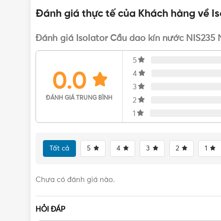
Đánh giá thực tế của Khách hàng về Is
Đánh giá Isolator Cầu dao kín nước NIS235
5
0.0
4
3
ĐÁNH GIÁ TRUNG BÌNH
2
1
Tất cả
5
4
3
2
1
Chưa có đánh giá nào.
HỎI ĐÁP