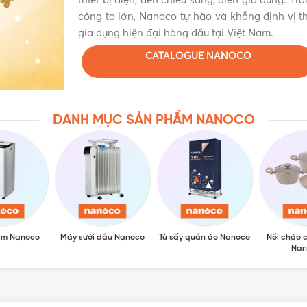
thiết bị điện, đèn chiếu sáng, điện gia dụng. Tr
công to lớn, Nanoco tự hào và khẳng định vị th
gia dụng hiện đại hàng đầu tại Việt Nam.
CATALOGUE NANOCO
DANH MỤC SẢN PHẨM NANOCO
ẩm Nanoco
Máy sưởi dầu Nanoco
Tủ sấy quần áo Nanoco
Nồi chảo 
Nan