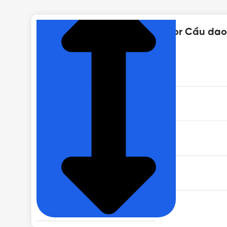
Thông số kỹ thuật của Isolator Cầu da
THƯƠNG HIỆU
DÒNG SẢN PHẨM
MÀU SẮC
ĐIỆN ÁP ĐỊNH MỨC
TIÊU CHUẨN CHỐNG NƯỚC