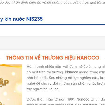
iúp duy trì ổn định điện áp và đề phòng các trường hợp quá tải 
y kín nước NIS235
THÔNG TIN VỀ THƯƠNG HIỆU NANOCO
Hành trình nhiều năm với đam mê ấp ủ mang n
có mặt trên thị trường.
Nanoco
mang trong mình
nhỏ bé nhất. Sau những nỗ lực nghiên cứu, lựa 
nghệ để cho ra đời những sản phẩm chất lượn
iểu dáng hình chữ nhật sang trọng cùng gam màu trắng tinh tế 
tay người tiêu dùng.
mà vẫn đảm bảo tính thẩm mỹ. Ngoài ra, nhờ sở hữu kích thước n
n.
Được thành lập từ năm 1991,
Nanoco
tự tin đ