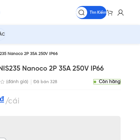
Tìm Kiếm
HÁC
S235 Nanoco 2P 35A 250V IP66
 NIS235 Nanoco 2P 35A 250V IP66
Còn hàng
(đánh giá)
Đã bán
328
₫
cái