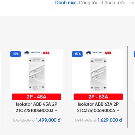
Danh mục:
Công tắc chống nước
,
is
-15%
-15%
Isolator ABB 45A 2P
Isolator ABB 63A 2P
THÊM VÀO GIỎ HÀNG
THÊM VÀO GIỎ HÀNG
2TCZ751006R0003 –
2TCZ751006R0004 –
WSD245CL
WSD263CL
1.499.000
₫
1.629.000
₫
1.754.500
₫
1.914.000
₫