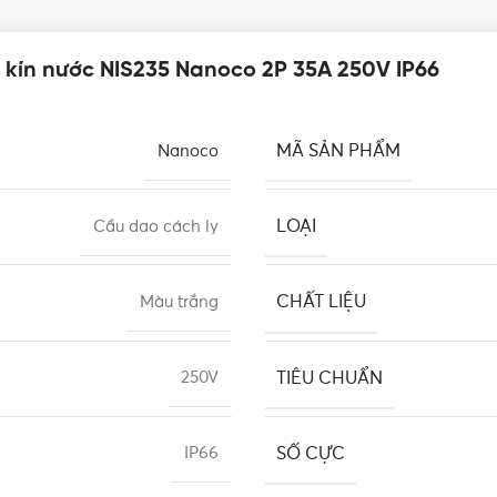
o kín nước NIS235 Nanoco 2P 35A 250V IP66
MÃ SẢN PHẨM
Nanoco
LOẠI
Cầu dao cách ly
CHẤT LIỆU
Màu trắng
TIÊU CHUẨN
250V
SỐ CỰC
IP66