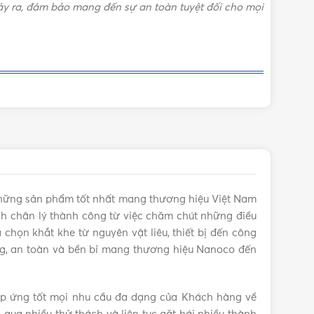
xảy ra, đảm bảo mang đến sự an toàn tuyệt đối cho mọi
hững sản phẩm tốt nhất mang thương hiệu Việt Nam
 chân lý thành công từ việc chăm chút những điều
chọn khắt khe từ nguyên vật liêu, thiết bị đến công
g, an toàn và bền bỉ mang thương hiệu Nanoco đến
góp phần tạo nên sự nổi bật cho sản phẩm ở mọi không
hỏ gọn và được bố trí vít khóa nắp thông minh mà việc
áp ứng tốt mọi nhu cầu đa dạng của Khách hàng về