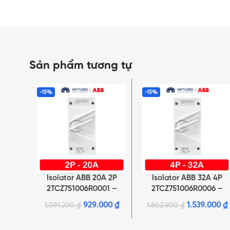
Sản phẩm tương tự
-15%
-15%
Isolator ABB 20A 2P
Isolator ABB 32A 4P
THÊM VÀO GIỎ HÀNG
THÊM VÀO GIỎ HÀNG
2TCZ751006R0001 –
2TCZ751006R0006 –
WSD220CL
WSD432CL
929.000
₫
1.539.000
₫
1.091.200
₫
1.802.900
₫
NHẤN ĐỂ XEM TIẾP (THU GỌN)