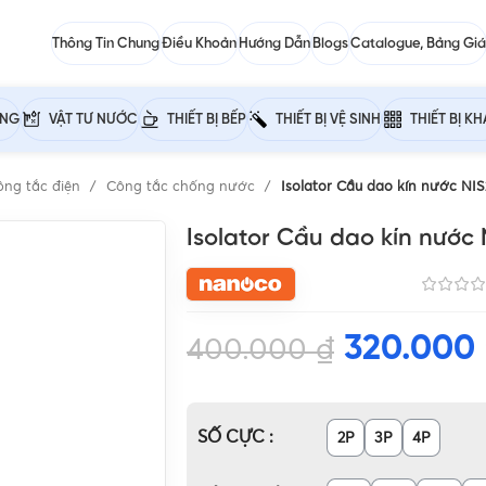
Thông Tin Chung
Điều Khoản
Hướng Dẫn
Blogs
Catalogue, Bảng Giá
ỰNG
VẬT TƯ NƯỚC
THIẾT BỊ BẾP
THIẾT BỊ VỆ SINH
THIẾT BỊ K
ông tắc điện
Công tắc chống nước
Isolator Cầu dao kín nước NI
Isolator Cầu dao kín nước
320.000
400.000
₫
SỐ CỰC
2P
3P
4P