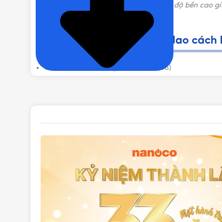
phẩm được thiết kế nhỏ gọn, tinh tế với độ bền cao g
công trình.
Thông số cơ bản của cầu dao cách l
Cầu dao cách ly (Loại kín nước IP66)
2P – 35A – 250V – IP66
Xuất xứ: Việt Nam
Chứng từ đi kèm: CO, CQ, VAT
Giao hàng: Giao nhanh toàn quốc
Tình trạng hàng hóa: Mới 100%, chưa qua sử dụng
Ưu điểm nổi bật của Isolator NIS235
Isolator NIS235
được thiết kế vô cùng đơn giản với k
gian, người dùng có thể lắp đặt ở bất cứ vị trí nào 
lắp đặt thiết bị cũng trở nên dễ dàng và thuận tiện hơ