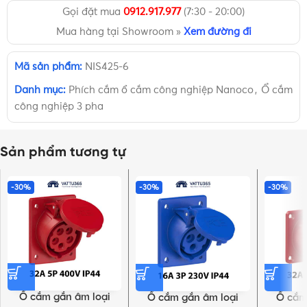
Gọi đặt mua
0912.917.977
(7:30 - 20:00)
Mua hàng tại Showroom »
Xem đường đi
Mã sản phẩm:
NIS425-6
Danh mục:
Phích cắm ổ cắm công nghiệp Nanoco
,
Ổ cắm
công nghiệp 3 pha
Sản phẩm tương tự
-30%
-30%
-30%
Ổ cắm gắn âm loại
Ổ cắm gắn âm loại
Ổ cắm