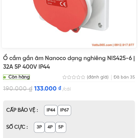
Ổ cắm gắn âm Nanoco dạng nghiêng NIS425-6 |
32A 5P 400V IP44
Còn hàng
(đánh giá)
Đã bán
35
190.000
₫
133.000
₫
cái
CẤP BẢO VỆ
IP44
IP67
SỐ CỰC
3P
4P
5P