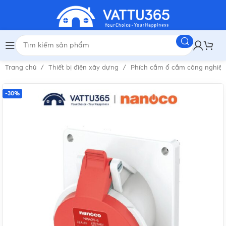
Trang chủ
Thiết bị điện xây dựng
Phích cắm ổ cắm công nghiệ
-30%