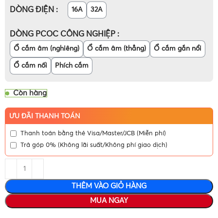
DÒNG ĐIỆN
16A
32A
DÒNG PCOC CÔNG NGHIỆP
Ổ cắm âm (nghiêng)
Ổ cắm âm (thẳng)
Ổ cắm gắn nổi
Ổ cắm nối
Phích cắm
Còn hàng
ƯU ĐÃI THANH TOÁN
Thanh toán bằng thẻ Visa/Master/JCB (Miễn phí)
Trả góp 0% (Không lãi suất/Không phí giao dịch)
THÊM VÀO GIỎ HÀNG
MUA NGAY