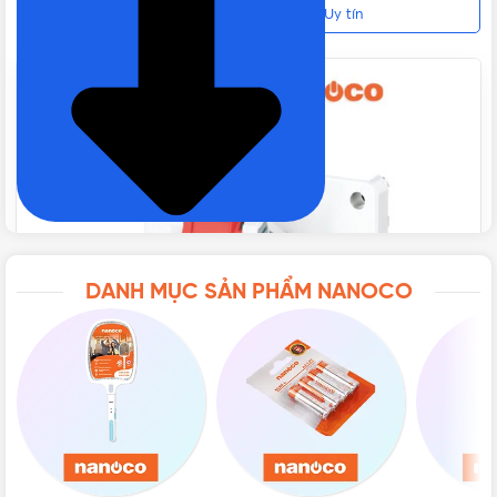
| 32A 5P 400V IP44 Chính hãng, Giá tốt, Uy tín
CẤP BẢO VỆ
IP44
CHẤT LIỆU
Polyamid 6
TIÊU CHUẨN
IEC 60309
BẢO HÀNH
12 tháng
DANH MỤC SẢN PHẨM NANOCO
NHIỆT ĐỘ HOẠT ĐỘNG
-25⁰C đến 90⁰C
XUẤT XỨ
P.R.C
ĐÓNG GÓI
10 cái/hộp, 60 cái/thùng