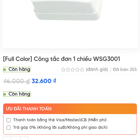
[Full Color] Công tắc đơn 1 chiều WSG3001
Còn hàng
(đánh giá)
Đã bán
255
46.000
₫
32.600
₫
Còn hàng
ƯU ĐÃI THANH TOÁN
Thanh toán bằng thẻ Visa/Master/JCB (Miễn phí)
Trả góp 0% (Không lãi suất/Không phí giao dịch)