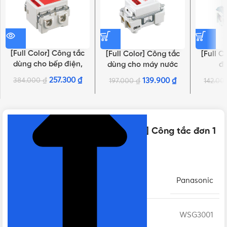
[Full Color] Công tắc
[Full Color] Công tắc
[Full C
dùng cho bếp điện,
dùng cho máy nước
đô
máy nước nóng
nóng WNG5343W-761
WN
257.300
₫
384.000
₫
139.900
₫
197.000
₫
142.0
NHẤN ĐỂ XEM TIẾP (THU GỌN)
WBG5408699W
Thông số kỹ thuật của [Full Color] Công tắc đơn 1
chiều WSG3001
THƯƠNG HIỆU
Panasonic
MÃ SẢN PHẨM
WSG3001