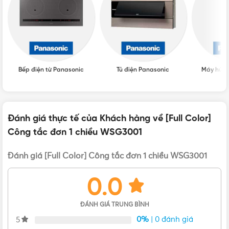
XUẤT XỨ
Thái Lan
Bếp điện từ Panasonic
Tủ điện Panasonic
Máy hút 
Đánh giá thực tế của Khách hàng về [Full Color]
Công tắc đơn 1 chiều WSG3001
Công tắc Panasonic WSG3001
Đánh giá [Full Color] Công tắc đơn 1 chiều WSG3001
Thông số cơ bản của công tắc WSG3001
0.0
Công tắc B, 1 chiều, loại nổi, 250VAC – 10A
ĐÁNH GIÁ TRUNG BÌNH
Surface mounting switch B, single pole
0%
| 0 đánh giá
5
Đóng gói 10 cái/hộp, 200 cái/thùng