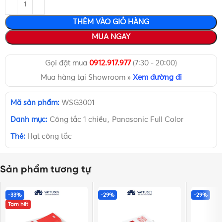
THÊM VÀO GIỎ HÀNG
MUA NGAY
Gọi đặt mua
0912.917.977
(7:30 - 20:00)
Mua hàng tại Showroom »
Xem đường đi
Mã sản phẩm:
WSG3001
Danh mục:
Công tắc 1 chiều
,
Panasonic Full Color
Thẻ:
Hạt công tắc
Sản phẩm tương tự
-33%
-29%
-29%
Tạm hết