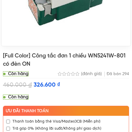
[Full Color] Công tắc đơn 1 chiều WN5241W-801
có đèn ON
Còn hàng
(đánh giá)
Đã bán
294
460.000
₫
326.600
₫
Còn hàng
ƯU ĐÃI THANH TOÁN
Thanh toán bằng thẻ Visa/Master/JCB (Miễn phí)
Trả góp 0% (Không lãi suất/Không phí giao dịch)