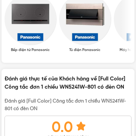
BẢO HÀNH
12 tháng
XUẤT XỨ
Thái Lan
Bếp điện từ Panasonic
Tủ điện Panasonic
Máy hút 
Đánh giá thực tế của Khách hàng về [Full Color]
Công tắc đơn 1 chiều WN5241W-801 có đèn ON
Trên tay mẫu công tắc 1 chiều có đèn ON Panasonic WN5241W-
801 màu trắng
Đánh giá [Full Color] Công tắc đơn 1 chiều WN5241W-
801 có đèn ON
Thông số cơ bản của công tắc WN5241W-801
0.0
Công tắc B, 1 chiều, có đèn báo khi ON, 300VAC – 4A