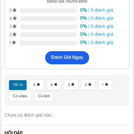
ĐÁNH GIÁ TRUNG BÌNH
Appellation glow switch B
0%
| 0 đánh giá
5
Đóng gói 10 cái/hộp, 200 cái/thùng
0%
| 0 đánh giá
4
Bảo hành: 12 tháng
0%
| 0 đánh giá
Xuất xứ: Thái Lan
3
0%
| 0 đánh giá
2
Đặc điểm của công tắc B 1 chiều WN5241W-801
0%
| 0 đánh giá
1
Đánh Giá Ngay
Tất cả
5
4
3
2
1
Có video
Có ảnh
Chưa có đánh giá nào.
HỎI ĐÁP