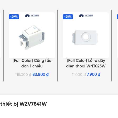
-29%
-28%
[Full Color] Công tắc
[Full Color] Lỗ ra dây
THÊM VÀO GIỎ HÀNG
THÊM VÀO GIỎ HÀNG
đơn 1 chiều
điện thoại WN3023W
WNG5051W-751 có đèn
83.800
₫
7.900
₫
118.000
₫
11.000
₫
OFF
1 thiết bị WZV7841W