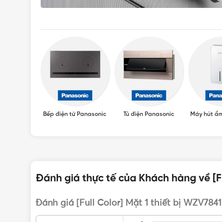
Panasonic
Bếp điện từ Panasonic
Tủ điện Panasonic
Máy hút ẩ
Đánh giá thực tế của Khách hàng về [Fu
Đánh giá [Full Color] Mặt 1 thiết bị WZV784