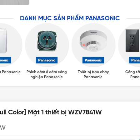
DANH MỤC SẢN PHẨM PANASONIC
m Panasonic
Phích cắm ổ cắm công
Thiết bị báo cháy
Công tắ
nghiệp Panasonic
Panasonic
Pana
ll Color] Mặt 1 thiết bị WZV7841W
1W