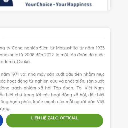
ng ty Công nghiệp Điện tử Matsushita từ năm 1935
anasonic từ 2008 đến 2022, là một tập đoàn đa quốc
 Kadoma, Osaka.
 năm 1971 với nhà máy sản xuất đầu tiên nhằm mục
ác hoạt động từ nghiên cứu và phát triển, sản xuất,
ộng trách nhiệm xã hội Tập đoàn. Tại Việt Nam,
 biệt chú trọng tới các hoạt động xã hội, đặc biệt
c sống hạnh phúc, khỏe mạnh của mỗi người dân Việt
ượng.
LIÊN HỆ ZALO OFFICIAL