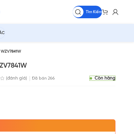
Tìm Kiếm
HÁC
 bị WZV7841W
 WZV7841W
Còn hàng
(đánh giá)
Đã bán
266