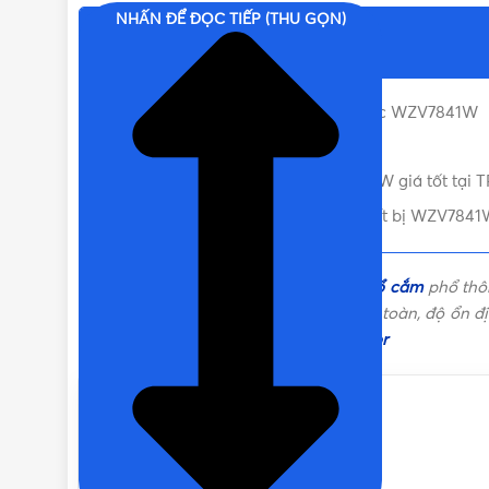
NHẤN ĐỂ ĐỌC TIẾP (THU GỌN)
Nội dung chính
Thông số cơ bản của mặt công tắc WZV7841W
Đặc điểm của mặt nạ WZV7841W
Nơi bán mặt Panasonic WZV7841W giá tốt tại
Liên hệ mua [Full Color] Mặt 1 thiết bị WZV7841
Full Color là dòng sản phẩm
công tắc ổ cắm
phổ thô
mã, thiết kế, chức năng, chất lượng, an toàn, độ ổn
tập công tắc ổ cắm
Panasonic Full Color