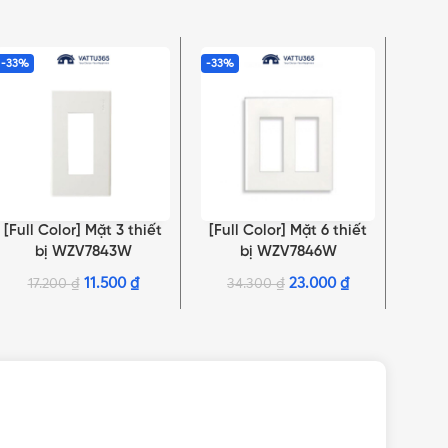
-33%
-33%
-33%
[Full Color] Mặt 3 thiết
[Full Color] Mặt 6 thiết
[Ful
THÊM VÀO GIỎ HÀNG
THÊM VÀO GIỎ HÀNG
THÊM 
bị WZV7843W
bị WZV7846W
ch
11.500
₫
23.000
₫
17.200
₫
34.300
₫
1