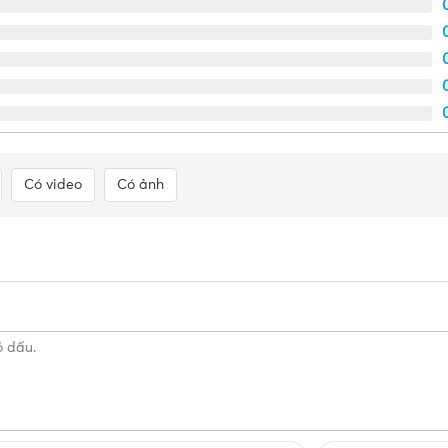
Có video
Có ảnh
Trên tay Mặt công tắc Panasonic WZV7841W 1 thiết bị
c WZV7841W