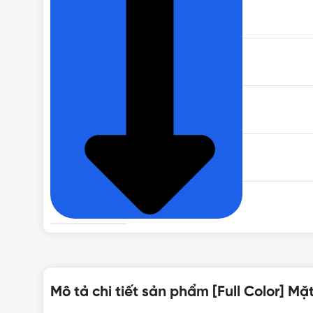
THƯƠNG HIỆU
DÒNG CÔNG TẮC - Ổ CẮM
LẮP ĐẶT
CHẤT LIỆU
SỐ THIẾT BỊ
CHUẨN LẮP ĐẶT
Mô tả chi tiết sản phẩm [Full Color] M
XUẤT XỨ