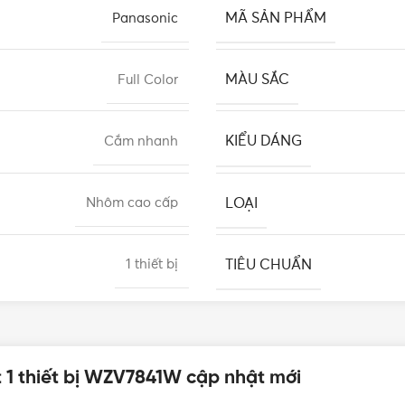
MÃ SẢN PHẨM
Panasonic
MÀU SẮC
Full Color
KIỂU DÁNG
Cắm nhanh
LOẠI
Nhôm cao cấp
TIÊU CHUẨN
1 thiết bị
BẢO HÀNH
Chuẩn BS
ặt 1 thiết bị WZV7841W cập nhật mới
Thái Lan