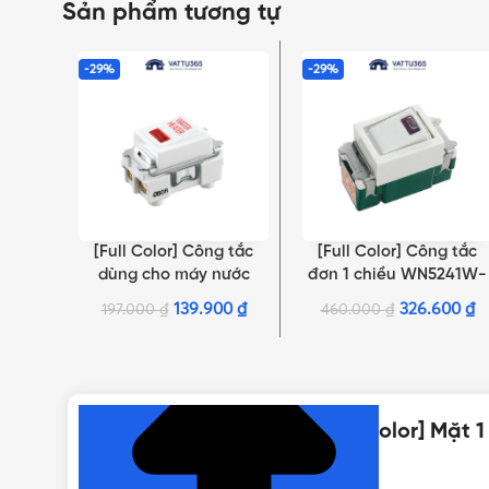
Sản phẩm tương tự
-29%
-29%
[Full Color] Công tắc
[Full Color] Công tắc
THÊM VÀO GIỎ HÀNG
THÊM VÀO GIỎ HÀNG
dùng cho máy nước
đơn 1 chiều WN5241W-
nóng WNG5343W-761
801 có đèn ON
139.900
₫
326.600
₫
197.000
₫
460.000
₫
NHẤN ĐỂ XEM TIẾP (THU GỌN)
Thông số kỹ thuật của [Full Color] Mặt 