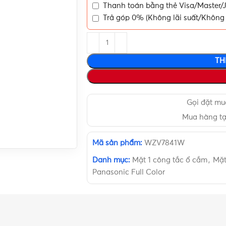
Thanh toán bằng thẻ Visa/Master/J
Trả góp 0% (Không lãi suất/Không 
TH
Gọi đặt m
Mua hàng t
Mã sản phẩm:
WZV7841W
Danh mục:
Mặt 1 công tắc ổ cắm
,
Mặt
Panasonic Full Color