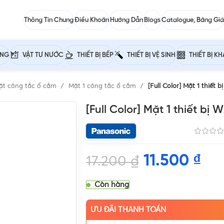
Thông Tin Chung
Điều Khoản
Hướng Dẫn
Blogs
Catalogue, Bảng Giá
ỰNG
VẬT TƯ NƯỚC
THIẾT BỊ BẾP
THIẾT BỊ VỆ SINH
THIẾT BỊ K
ặt công tắc ổ cắm
Mặt 1 công tắc ổ cắm
[Full Color] Mặt 1 thiết
[Full Color] Mặt 1 thiết bị
11.500
₫
17.200
₫
Còn hàng
ƯU ĐÃI THANH TOÁN