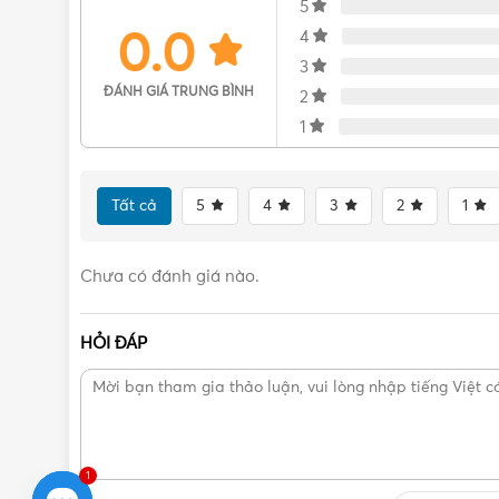
5
0.0
4
3
ĐÁNH GIÁ TRUNG BÌNH
2
1
Tất cả
5
4
3
2
1
Chưa có đánh giá nào.
Thông số cơ bản của mặt công tắ
HỎI ĐÁP
Mặt góc vuông dùng cho 1 thiết bị
1 gang – 1 device plate
Đóng gói 10 cái/hộp, 200 cái/thùng
Bảo hành: 12 tháng
Xuất xứ: Thái Lan
1