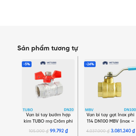
Sản phẩm tương tự
-5%
-24%
Van bi tay bướm hợp
Van bi tay gạt Inox phi
THÊM VÀO GIỎ HÀNG
THÊM VÀO GIỎ HÀNG
kim TUBO mạ Crôm phi
114 DN100 MBV (inox –
27 DN20 | Chính hãng
ren trong) | Chính hãng
99.792
₫
3.081.240
₫
105.000
₫
4.037.000
₫
Minh Hòa
Minh Hòa