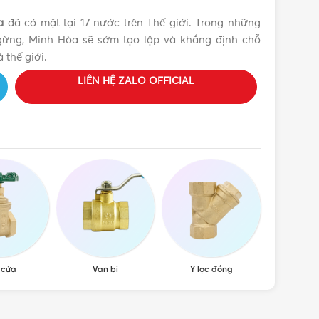
a
đã có mặt tại 17 nước trên Thế giới. Trong những
ngừng, Minh Hòa sẽ sớm tạo lập và khắng định chỗ
 thế giới.
LIÊN HỆ ZALO OFFICIAL
 cửa
Van bi
Y lọc đồng
Van cầu,