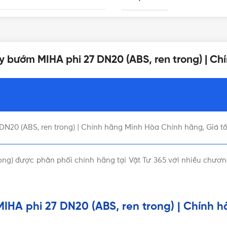
MÀU SẮC
Tay bướm
ay bướm MIHA phi 27 DN20 (ABS, ren trong) | C
THƯƠNG HIỆU
Việt Nam
KÍCH THƯỚC
MIHA
N20 (ABS, ren trong) | Chính hãng Minh Hòa Chính hãng, Giá tốt
ng) được phân phối chính hãng tại Vật Tư 365 với nhiều chương 
IHA phi 27 DN20 (ABS, ren trong) | Chính h