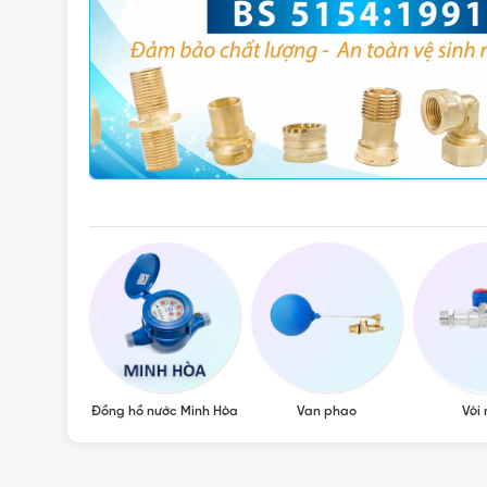
, van hơi
Đồng hồ nước Minh Hòa
Van phao
Vòi