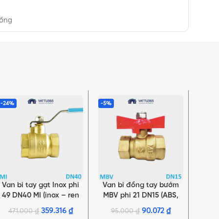
đồng
-24%
-5%
-5%
Van bi tay gạt Inox phi
Van bi đồng tay bướm
Van 
THÊM VÀO GIỎ HÀNG
THÊM VÀO GIỎ HÀNG
THÊM 
49 DN40 MI (inox – ren
MBV phi 21 DN15 (ABS,
MIHA
trong) | Chính hãng Minh
ren trong) | Chính hãng
kim,
359.316
₫
90.072
₫
471.000
₫
95.000
₫
11
Hòa
Minh Hòa