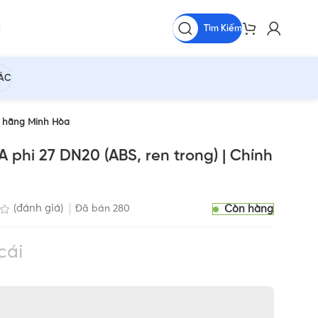
Tìm Kiếm
HÁC
h hãng Minh Hòa
 phi 27 DN20 (ABS, ren trong) | Chính
Còn hàng
(đánh giá)
Đã bán
280
cái