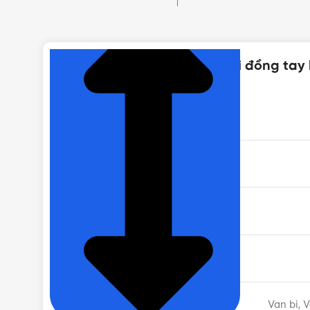
NHẤN ĐỂ XEM TIẾP (THU GỌN)
Thông số kỹ thuật của Van bi đồng tay 
MÃ SẢN PHẨM
KHỐI LƯỢNG
NHIỆT ĐỘ LÀM VIỆC
CHẤT LIỆU THÂN
LOẠI
Van bi, 