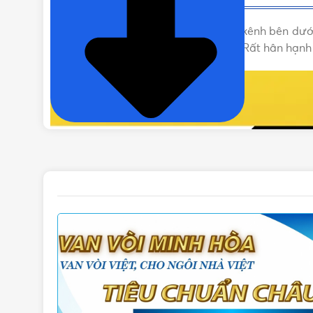
Vui lòng liên hệ Vật Tư 365 theo các kênh bên d
Hòa chính hãng với giá tốt nhất nhé! Rất hân hạn