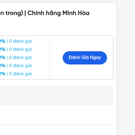
n trong) | Chính hãng Minh Hòa
IỆP
0%
| 0 đánh giá
0%
| 0 đánh giá
Đánh Giá Ngay
0%
| 0 đánh giá
0%
| 0 đánh giá
0%
| 0 đánh giá
ư Panasonic, Nanoco, MPE, Schneider, Sino Vanlock,
hàng nhanh ở các tỉnh đáp cùng nhiều chương trình