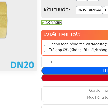
KÍCH THƯỚC
DN15 - Φ21mm
D
Còn hàng
ƯU ĐÃI THANH TOÁN
Thanh toán bằng thẻ Visa/Master/J
Trả góp 0% (Không lãi suất/Không 
TH
Gọi đặt m
Mua hàng t