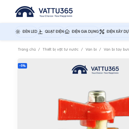
ĐÈN LED
QUẠT ĐIỆN
ĐIỆN GIA DỤNG
ĐIỆN XÂY D
Trang chủ
Thiết bị vật tư nước
Van bi
Van bi tay b
-5%