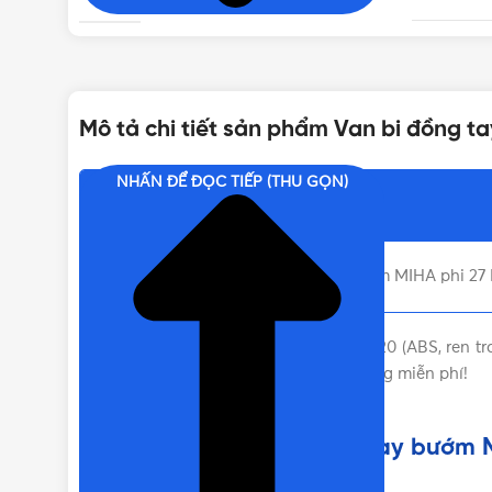
LOẠI TAY VAN/VÒI
Mô tả chi tiết sản phẩm Van bi đồng t
XUẤT XỨ
NHẤN ĐỂ ĐỌC TIẾP (THU GỌN)
Nội dung chính
DÒNG VAN BI
Liên hệ mua Van bi đồng tay bướm MIHA phi 27 D
Van bi đồng tay bướm MIHA phi 27 DN20 (ABS, ren tro
kênh bên dưới để được tư vấn mua hàng miễn phí!
Liên hệ mua Van bi đồng tay bướm M
Uy tín