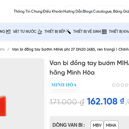
Thông Tin Chung
Điều Khoản
Hướng Dẫn
Blogs
Catalogue, Bảng Giá
ỰNG
VẬT TƯ NƯỚC
THIẾT BỊ BẾP
THIẾT BỊ VỆ SINH
THIẾT BỊ K
ướm
Van bi đồng tay bướm MIHA phi 27 DN20 (ABS, ren trong) | Chín
Van bi đồng tay bướm MIHA
hãng Minh Hòa
162.108
₫
171.000
₫
DÒNG VAN BI
MBV
MIHA