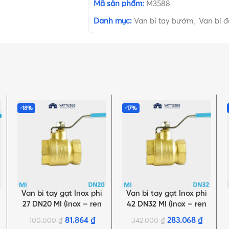
Mã sản phẩm:
M3588
Danh mục:
Van bi tay bướm
,
Van bi 
-18%
-17%
Van bi tay gạt Inox phi
Van bi tay gạt Inox phi
THÊM VÀO GIỎ HÀNG
THÊM VÀO GIỎ HÀNG
27 DN20 MI (inox – ren
42 DN32 MI (inox – ren
trong) | Chính hãng Minh
trong) | Chính hãng Minh
81.864
₫
283.068
₫
100.000
₫
342.000
₫
Hòa
Hòa