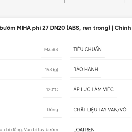
bướm MIHA phi 27 DN20 (ABS, ren trong) | Chín
TIÊU CHUẨN
M3588
BẢO HÀNH
193 (g)
ÁP LỰC LÀM VIỆC
120°C
CHẤT LIỆU TAY VAN/VÒI
Đồng
LOẠI REN
Van bi đồng, Van bi tay bướm