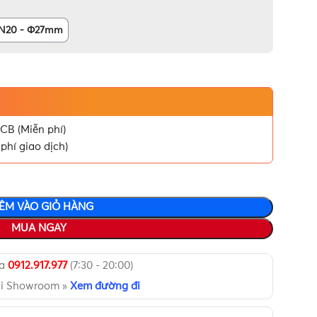
N20 - Φ27mm
CB (Miễn phí)
phí giao dịch)
ÊM VÀO GIỎ HÀNG
MUA NGAY
ua
0912.917.977
(7:30 - 20:00)
ại Showroom »
Xem đường đi