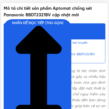
Mô tả chi tiết sản phẩm Aptomat chống sét
CẤP BẢO VỆ ĐIỆN ÁP (UP)
≤ 1.5 kV
Panasonic BBDT2321BV cập nhật mới
NHẤN ĐỂ ĐỌC TIẾP (THU GỌN)
THỜI GIAN PHẢN HỒI (TA)
≤ 25 ns
Nội dung chính
Tính năng nổi bật của Thiết bị chống sét lan truyền
BẢO HÀNH
12 tháng
BBDT2321BV
Liên hệ mua Aptomat chống sét Panasonic BBDT2321BV
Chính hãng, Giá tốt, Uy tín
XUẤT XỨ
P.R.C
Mưa bão thường xuất hiện tia sét cũng là tác nhân ảnh
hưởng rất lớn đến ngôi nhà của bạn và gây ra nhiều hậu
quả nghiêm trọng. Vậy để đảm bảo an toàn cho gia đình
cũng như hệ thống điện, chúng ta nên lắp đặt một thiết bị
chống sét lan truyền trong nhà để hạn chế nguy hiểm xảy
ra. Bài viết sau đây,
Vật tư 365
xin giới thiệu đến bạn dòng
sản phẩm đến từ thương hiệu Panasonic giúp bảo vệ sự an