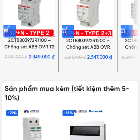
2CTB803972R1100 –
2CTB803972R1200 –
2CTB8
Chống sét ABB OVR T2
Chống sét ABB OVR
Chống
1N 40-275 P QS
T2-T3 1N 20-275 P QS
T2-T3 3
2.349.000
₫
5.881.700
₫
2.547.000
₫
6.211.700
₫
10.979.1
Sản phẩm mua kèm (tiết kiệm thêm 5-
10%)
-29%
-35%