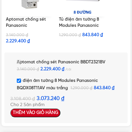
Aptomat chống sét
Tủ điện âm tường 8
Panasonic
Modules Panasonic
BBDT2321BV
BQDX08T11AV màu
843.840
₫
3.140.000
₫
1.290.000
₫
trắng
2.229.400
₫
Aptomat chống sét Panasonic BBDT2321BV
2.229.400
₫
3.140.000
₫
cái
Tủ điện âm tường 8 Modules Panasonic
BQDX08T11AV màu trắng
843.840
₫
1.290.000
₫
3.073.240
₫
3.108.400
₫
Cho 2 Sản phẩm
THÊM VÀO GIỎ HÀNG
NHẤN ĐỂ XEM TIẾP (THU GỌN)