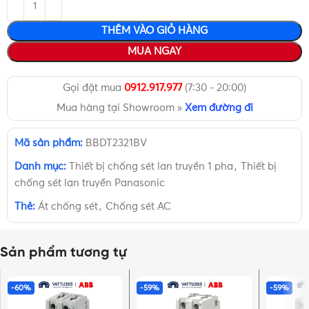
THÊM VÀO GIỎ HÀNG
MUA NGAY
Gọi đặt mua
0912.917.977
(7:30 - 20:00)
Mua hàng tại Showroom »
Xem đường đi
Mã sản phẩm:
BBDT2321BV
Danh mục:
Thiết bị chống sét lan truyền 1 pha
,
Thiết bị
chống sét lan truyền Panasonic
Thẻ:
Át chống sét
,
Chống sét AC
Sản phẩm tương tự
-60%
-59%
-59%