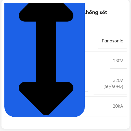
Thông số kỹ thuật của Aptomat chống sét
Panasonic BBDT2321BV
THƯƠNG HIỆU
Panasonic
ĐIỆN ÁP ĐỊNH MỨC
230V
320V
ĐIỆN ÁP LÀM VIỆC LỚN NHẤT (UC)
(50/60Hz)
DÒNG XẢ XUNG SÉT (8/20ΜS) (IN)
20kA
DÒNG XẢ XUNG SÉT CỰC ĐẠI (8/20ΜS) (IMAX)
40k