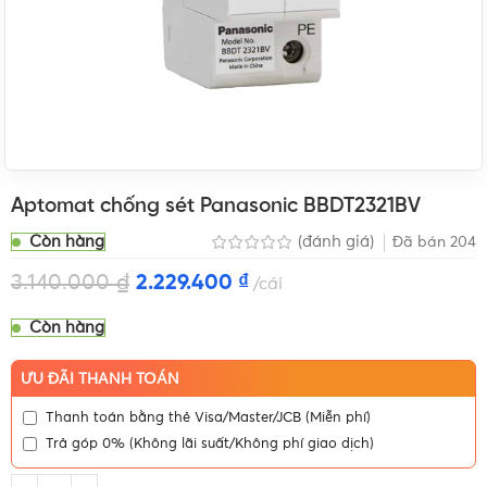
Aptomat chống sét Panasonic BBDT2321BV
Còn hàng
(đánh giá)
Đã bán
204
3.140.000
₫
2.229.400
₫
cái
Còn hàng
ƯU ĐÃI THANH TOÁN
Thanh toán bằng thẻ Visa/Master/JCB (Miễn phí)
Trả góp 0% (Không lãi suất/Không phí giao dịch)