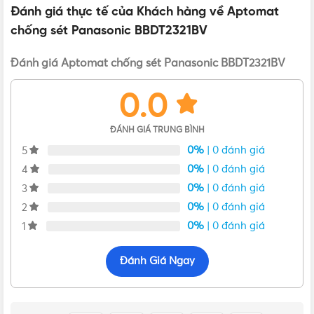
Đánh giá thực tế của Khách hàng về Aptomat
chống sét Panasonic BBDT2321BV
Đánh giá Aptomat chống sét Panasonic BBDT2321BV
0.0
ĐÁNH GIÁ TRUNG BÌNH
0%
| 0 đánh giá
5
0%
| 0 đánh giá
4
0%
| 0 đánh giá
3
0%
| 0 đánh giá
2
0%
| 0 đánh giá
1
Thiết bị chống sét lan truyền BBDT2321BV Panasonic
Đánh Giá Ngay
Bên cạnh đó, thiết bị chống sét này còn có tính năng ngắt
điện nhanh, chuyển hướng dòng điện sang nơi khác một
cách an toàn, tránh nguy cơ lan truyền nguồn sét đến các