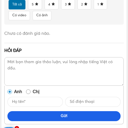
Tất cả
5
4
3
2
1
thiết bị sử dụng điện. Sản phẩm được sử dụng lắp đặt ở
nhiều không gian và nhiều khu vực khác nhau như tòa nhà,
Có video
Có ảnh
cơ quan,…
Thiết bị có điện áp định mức là 230V và điện áp làm việc
Chưa có đánh giá nào.
lớp nhất là 320V. Đặc biệt với dòng xả xung sét 20kA, đảm
bảo được dòng sét đánh tới nguồn điện.
HỎI ĐÁP
Thiết bị chống sét lan truyền BBDT2321BV có 2 chế độ hiển
thị trạng thái hoạt động. Khi SPD hiển thị màu xanh lá
nghĩa là thiết bị đang ở trạng thái bảo vệ cho thiết bị của
bạn. Còn nếu ở trạng thái màu đỏ, có nghĩa thiết bị đã gặp
vấn đề hư hỏng, không thể hoạt động và cần được thay
thế.
Anh
Chị
Với những tính năng độc đáo mà thiết bị chống sét lan
truyền BBDT2321BV mang lại thì đây chắc hẳn là một sản
Gửi
phẩm vô cùng thiết yếu để bảo vệ cho sự an toàn của bạn
và gia đình.