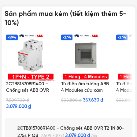
Sản phẩm mua kèm (tiết kiệm thêm 5-
10%)
-59%
-27%
-27%
2CTB815708R1400 –
Tủ điện âm tường ABB
Tủ điện 
Chống sét ABB OVR
4 Modules cửa xám
4 Modules
T2 1N 80-275s P QS
mờ 1SZR004002A1201
1SZR0040
367.630
₫
7.509.700
₫
503.800
₫
503.800
₫
3.079.000
₫
2CTB815708R1400 - Chống sét ABB OVR T2 1N 80-
275s P QS
3.079.000
₫
7.509.700
₫
bộ