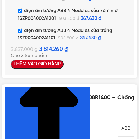
Tủ điện âm tường ABB 4 Modules cửa xám mờ
1SZR004002A1201
367.630
₫
503.800
₫
Tủ điện âm tường ABB 4 Modules cửa trắng
1SZR004002A1101
367.630
₫
503.800
₫
3.814.260
₫
3.837.000
₫
Cho 3 Sản phẩm
THÊM VÀO GIỎ HÀNG
NHẤN ĐỂ XEM TIẾP (THU GỌN)
Thông số kỹ thuật của 2CTB815708R1400 – Chống
sét ABB OVR T2 1N 80-275s P QS
THƯƠNG HIỆU
ABB