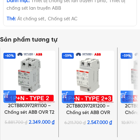
Danh mục:
Thiết bị chống sét lan truyền 1 pha
,
Thiết bị
chống sét lan truyền ABB
Thẻ:
Át chống sét
,
Chống sét AC
Sản phẩm tương tự
-60%
-59%
-59%
2CTB803972R1100 –
2CTB803972R1200 –
2CTB8
Chống sét ABB OVR T2
Chống sét ABB OVR
Chống
1N 40-275 P QS
T2-T3 1N 20-275 P QS
T2-T3 3
2.349.000
₫
5.881.700
₫
2.547.000
₫
6.211.700
₫
10.979.1