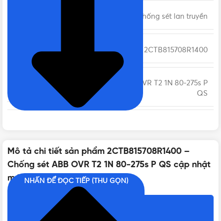
DÒNG SẢN PHẨM
Thiết bị chống sét lan truyền
MÃ SẢN PHẨM
2CTB815708R1400
OVR T2 1N 80-275s P
EXTENDED PRODUCT TYPE
QS
SỐ CỰC
1P+N
Mô tả chi tiết sản phẩm 2CTB815708R1400 –
LỚP CHỐNG SÉT
2 (II)
Chống sét ABB OVR T2 1N 80-275s P QS cập nhật
mới
NHẤN ĐỂ ĐỌC TIẾP (THU GỌN)
SỐ PHA
1 pha
Nội dung chính