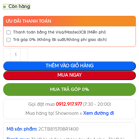
Còn hàng
ƯU ĐÃI THANH TOÁN
Thanh toán bằng thẻ Visa/Master/JCB (Miễn phí)
Trả góp 0% (Không lãi suất/Không phí giao dịch)
THÊM VÀO GIỎ HÀNG
MUA NGAY
MUA TRẢ GÓP 0%
Gọi đặt mua
0912.917.977
(7:30 - 20:00)
Mua hàng tại Showroom »
Xem đường đi
Mã sản phẩm:
2CTB815708R1400