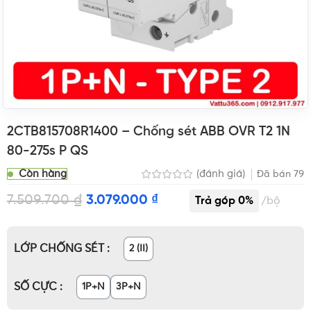
2CTB815708R1400 – Chống sét ABB OVR T2 1N
80-275s P QS
Còn hàng
(đánh giá)
Đã bán
79
7.509.700
₫
3.079.000
₫
bộ
LỚP CHỐNG SÉT
2 (II)
SỐ CỰC
1P+N
3P+N