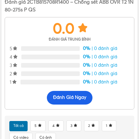
Đánh giá 2CTB815708R1400 – Chống sét ABB OVR T2 1N
sức khi sử dụng.
80-275s P QS
0.0
ĐÁNH GIÁ TRUNG BÌNH
0%
| 0 đánh giá
5
0%
| 0 đánh giá
4
0%
| 0 đánh giá
3
0%
| 0 đánh giá
2
0%
| 0 đánh giá
1
Đặc điểm bộ chống sét lan truyền OVR ABB và so sánh giữa các
Đánh Giá Ngay
loại
Thông số chi tiết của OVR T2 1N 80-275s P QS
Tất cả
5
4
3
2
1
Đặc điểm
Thông số
Có video
Có ảnh