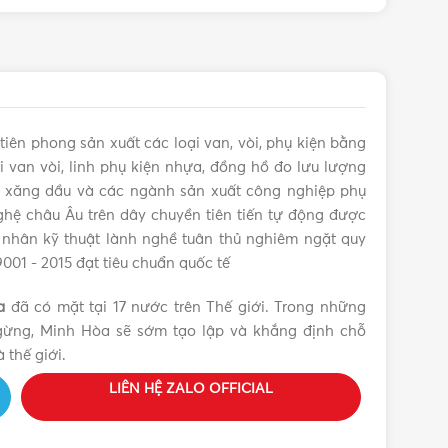
tiên phong sản xuất các loại van, vòi, phụ kiện bằng
 van vòi, linh phụ kiện nhựa, đồng hồ đo lưu lượng
s, xăng dầu và các ngành sản xuất công nghiệp phụ
hệ châu Âu trên dây chuyền tiên tiến tự động được
 nhân kỹ thuật lành nghề tuân thủ nghiêm ngặt quy
9001 - 2015 đạt tiêu chuẩn quốc tế
a
đã có mặt tại 17 nước trên Thế giới. Trong những
ngừng, Minh Hòa sẽ sớm tạo lập và khắng định chỗ
 thế giới.
LIÊN HỆ ZALO OFFICIAL
ác vặn tay xoay ở trên thân van. Đây là một thiết
, dầu, hóa chất với độ chính xác, kín nước và chất