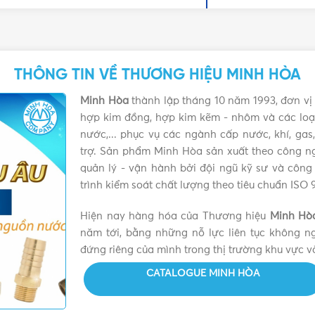
THÔNG TIN VỀ THƯƠNG HIỆU MINH HÒA
Minh Hòa
thành lập tháng 10 năm 1993, đơn vị 
hợp kim đồng, hợp kim kẽm - nhôm và các loại
nước,... phục vụ các ngành cấp nước, khí, ga
trợ. Sản phẩm Minh Hòa sản xuất theo công ng
xanh
quản lý - vận hành bởi đội ngũ kỹ sư và công
trình kiểm soát chất lượng theo tiêu chuẩn ISO 
Hiện nay hàng hóa của Thương hiệu
Minh Hò
năm tới, bằng những nỗ lực liên tục không 
đứng riêng của mình trong thị trường khu vực và
o mọi công trình
CATALOGUE MINH HÒA
một tấm đồng dùng để chặn và mở nước khi người dùng thao t
cần phải có. Van cửa đồng MBV phi 42 dùng để đóng chặn nước