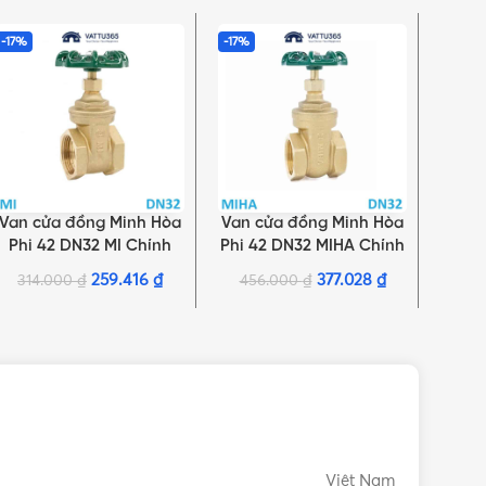
-17%
-17%
-17%
Van cửa đồng Minh Hòa
Van cửa đồng Minh Hòa
Van 
THÊM VÀO GIỎ HÀNG
THÊM VÀO GIỎ HÀNG
THÊM 
Phi 42 DN32 MI Chính
Phi 42 DN32 MIHA Chính
Phi 
hãng
hãng
259.416
₫
377.028
₫
314.000
₫
456.000
₫
40
Việt Nam