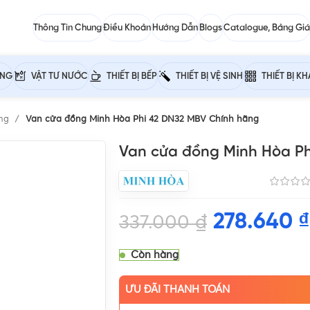
Thông Tin Chung
Điều Khoản
Hướng Dẫn
Blogs
Catalogue, Bảng Giá
ỰNG
VẬT TƯ NƯỚC
THIẾT BỊ BẾP
THIẾT BỊ VỆ SINH
THIẾT BỊ K
ồng
Van cửa đồng Minh Hòa Phi 42 DN32 MBV Chính hãng
Van cửa đồng Minh Hòa P
278.640
₫
337.000
₫
Còn hàng
ƯU ĐÃI THANH TOÁN