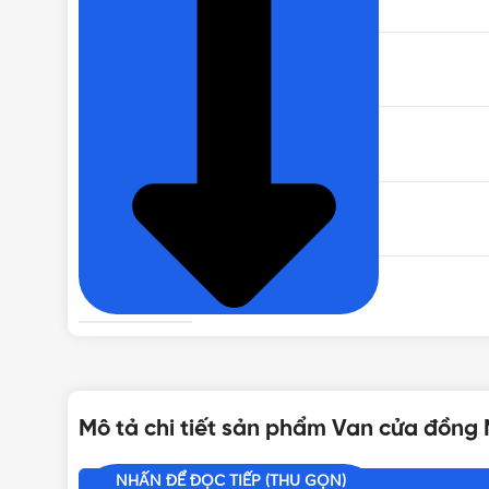
MODEL
CHẤT LIỆU
NHIỆT ĐỘ LÀM VIỆC
BẢO HÀNH
Mô tả chi tiết sản phẩm Van cửa đồng
NHẤN ĐỂ ĐỌC TIẾP (THU GỌN)