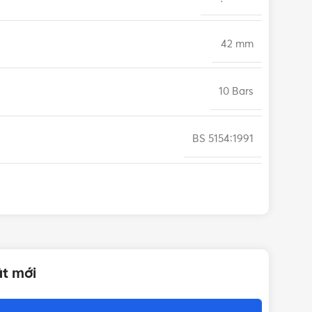
42 mm
10 Bars
BS 5154:1991
ật mới