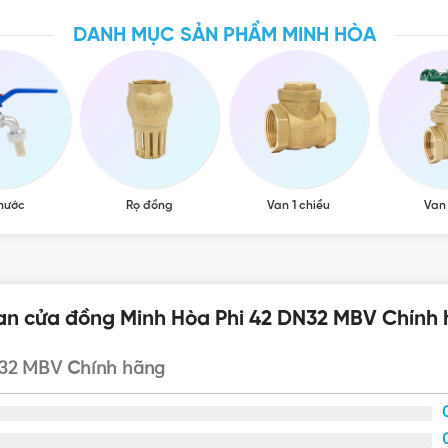
DANH MỤC SẢN PHẨM MINH HÒA
ằng chất liệu với các bộ phận là đồng nguyên chất đảm bảo
đúc khuôn và ráp lại bằng các máy móc công nghệ hiện đại đ
ng do nó có một tấm lá chắn bằng làm nhiệm vụ chính đóng 
 nước
Rọ đồng
Van 1 chiều
Van
Phi 42 DN32 MBV Chính hãng Chính hãng, Gi
ưới để được tư vấn mua sản phẩm Van cửa đồng Minh Hòa Ph
Van cửa đồng Minh Hòa Phi 42 DN32 MBV Chính
N32 MBV Chính hãng