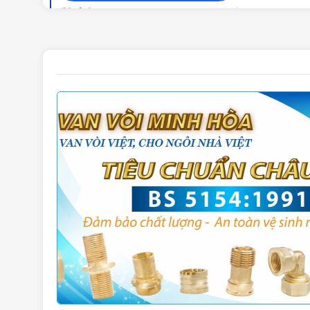
Chất liệu
Đồng
Tiêu chuẩn sản xuất
BS 5154:1991
Áp lực làm việc
10bar
Nhiệt độ làm việc
120oC
Màu sắc
Vàng đồng, tay 
Cân nặng
568g
Van cửa đồng MBV chính hãng giá rẻ ch
– Van cửa đồng hay còn gọi là van cổng vì nó có 
bị rất quan trọng tại bất kỳ công trình nào cũng 