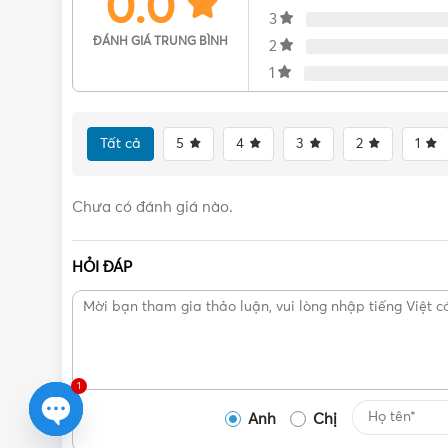
0.0
3
ĐÁNH GIÁ TRUNG BÌNH
2
1
Tất cả
5
4
3
2
1
Chưa có đánh giá nào.
HỎI ĐÁP
1
Anh
Chị
Open