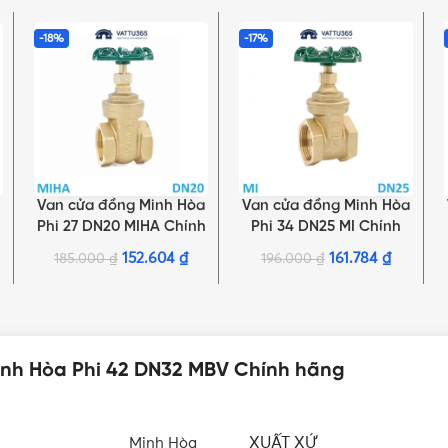
-18%
-17%
Van cửa đồng Minh Hòa
Van cửa đồng Minh Hòa
THÊM VÀO GIỎ HÀNG
THÊM VÀO GIỎ HÀNG
Phi 27 DN20 MIHA Chính
Phi 34 DN25 MI Chính
hãng
hãng
152.604
₫
161.784
₫
185.000
₫
196.000
₫
inh Hòa Phi 42 DN32 MBV Chính hãng
XUẤT XỨ
Minh Hòa