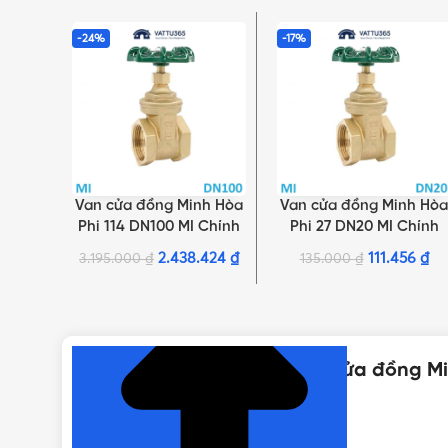
-24%
-17%
Van cửa đồng Minh Hòa
Van cửa đồng Minh Hòa
THÊM VÀO GIỎ HÀNG
THÊM VÀO GIỎ HÀNG
Phi 114 DN100 MI Chính
Phi 27 DN20 MI Chính
hãng
hãng
2.438.424
₫
111.456
₫
3.195.000
₫
135.000
₫
NHẤN ĐỂ XEM TIẾP (THU GỌN)
Thông số kỹ thuật của Van cửa đồng M
THƯƠNG HIỆU