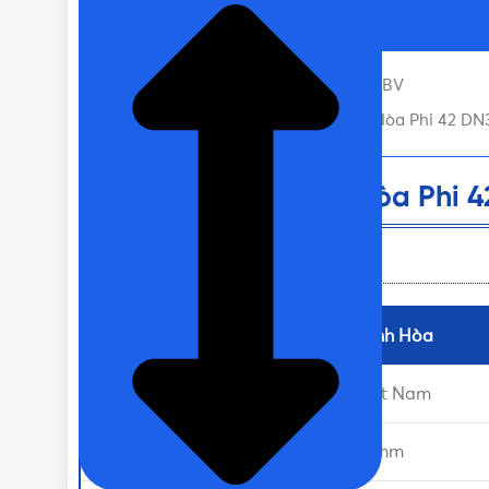
Nội dung chính
Van Cửa Đồng Minh Hòa Phi 42 MBV
Liên hệ mua Van cửa đồng Minh Hòa Phi 42 DN3
Van Cửa Đồng Minh Hòa Phi 
Thông tin sản phẩm
Thương hiệu
Minh Hòa
Sản xuất tại
Việt Nam
Đường kính ren
42mm