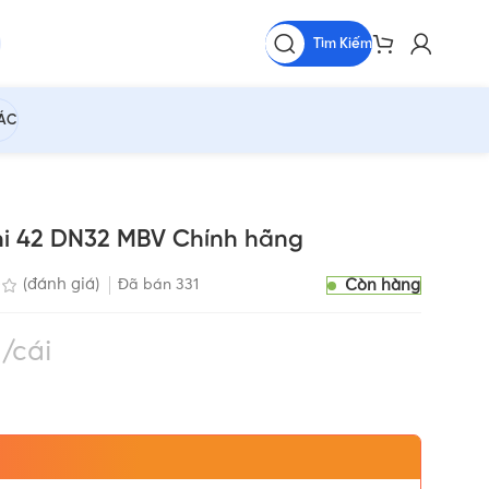
Tìm Kiếm
HÁC
hi 42 DN32 MBV Chính hãng
Còn hàng
(đánh giá)
Đã bán
331
cái