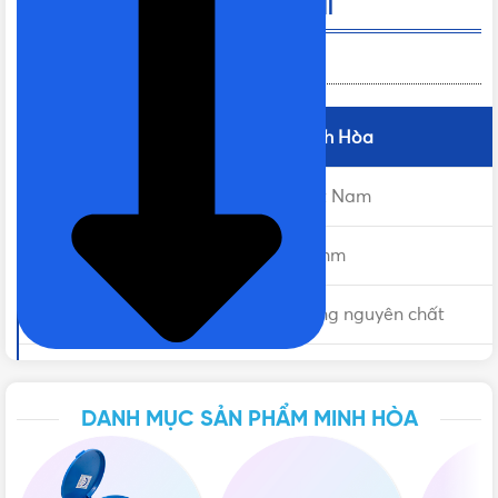
Van Cửa Đồng Minh Hòa Phi 60 MI
Thông tin sản phẩm
Thương hiệu
Minh Hòa
Sản xuất tại
Việt Nam
Đường kính ren
60mm
Chất liệu
Đồng nguyên chất
Tiêu chuẩn sản xuất
BS 5154:1991
DANH MỤC SẢN PHẨM MINH HÒA
Áp lực làm việc
10bar
Nhiệt độ làm việc
120oC