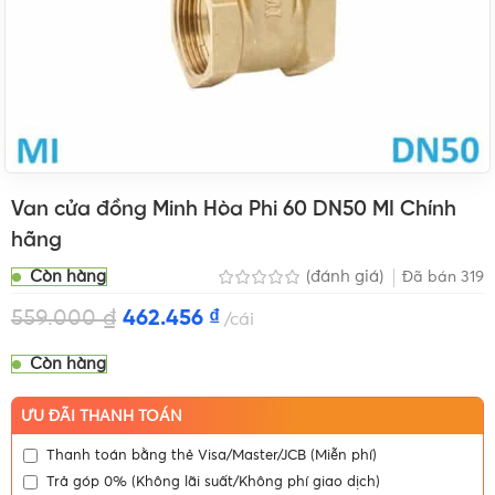
Van cửa đồng Minh Hòa Phi 60 DN50 MI Chính
hãng
Còn hàng
(đánh giá)
Đã bán
319
559.000
₫
462.456
₫
cái
Còn hàng
ƯU ĐÃI THANH TOÁN
Thanh toán bằng thẻ Visa/Master/JCB (Miễn phí)
Trả góp 0% (Không lãi suất/Không phí giao dịch)