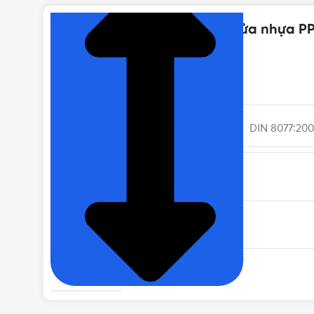
Thông số kỹ thuật của Van cửa nhựa PP
LOẠI
TIÊU CHUẨN
DIN 8077:200
NHIỆT ĐỘ LÀM VIỆC
MÀU SẮC
ĐÓNG GÓI