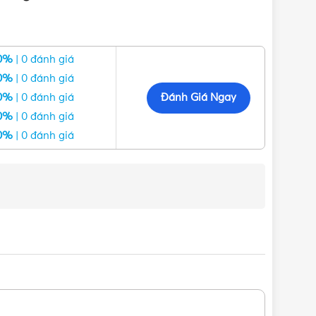
0%
| 0 đánh giá
0%
| 0 đánh giá
Đánh Giá Ngay
0%
| 0 đánh giá
0%
| 0 đánh giá
0%
| 0 đánh giá
h hãng, Giá tốt, Uy tín
ng Phi 34 DN25 | Chính hãng Minh Hòa chính hãng