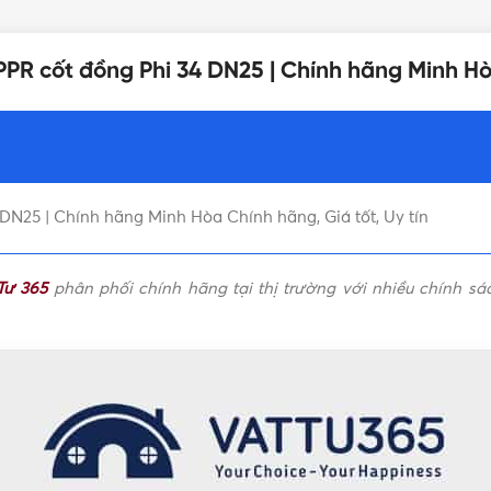
CHẤT LIỆU TAY VAN/VÒI
Tay vặn
PPR cốt đồng Phi 34 DN25 | Chính hãng Minh H
THƯƠNG HIỆU
365 (g)
DN25 - Φ34mm
DN25 | Chính hãng Minh Hòa Chính hãng, Giá tốt, Uy tín
Tư 365
phân phối chính hãng tại thị trường với nhiều chính sá