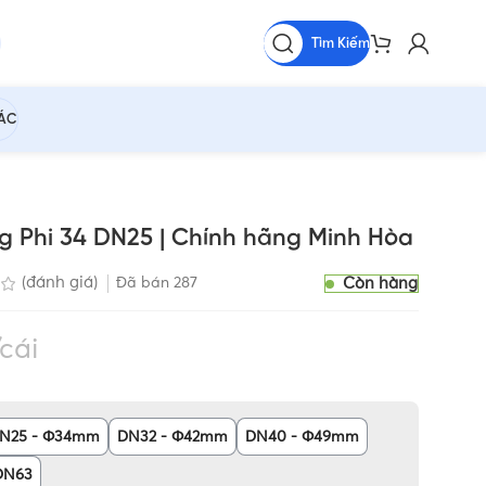
Tìm Kiếm
HÁC
g Phi 34 DN25 | Chính hãng Minh Hòa
Còn hàng
(đánh giá)
Đã bán
287
cái
N25 - Φ34mm
DN32 - Φ42mm
DN40 - Φ49mm
DN63