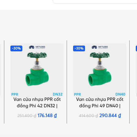
-30%
-30%
Van cửa nhựa PPR cốt
Van cửa nhựa PPR cốt
THÊM VÀO GIỎ HÀNG
THÊM VÀO GIỎ HÀNG
đồng Phi 42 DN32 |
đồng Phi 49 DN40 |
Chính hãng Minh Hòa
Chính hãng Minh Hòa
176.148
₫
290.844
₫
251.400
₫
414.600
₫