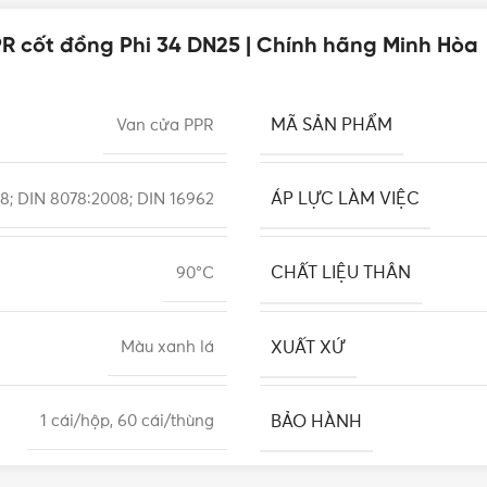
R cốt đồng Phi 34 DN25 | Chính hãng Minh Hòa
MÃ SẢN PHẨM
Van cửa PPR
ÁP LỰC LÀM VIỆC
8; DIN 8078:2008; DIN 16962
CHẤT LIỆU THÂN
90°C
XUẤT XỨ
Màu xanh lá
BẢO HÀNH
1 cái/hộp, 60 cái/thùng