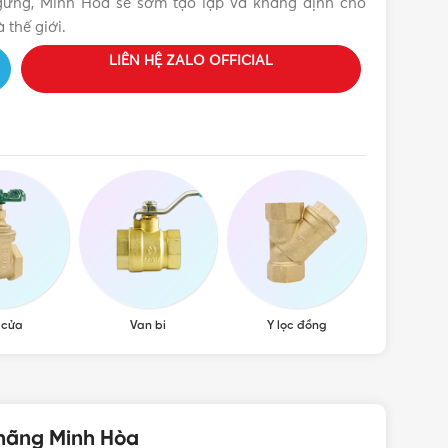
ngừng, Minh Hòa sẽ sớm tạo lập và khắng định chỗ
 thế giới.
LIÊN HỆ ZALO OFFICIAL
 cửa
Van bi
Y lọc đồng
Van cầu,
 hãng Minh Hòa