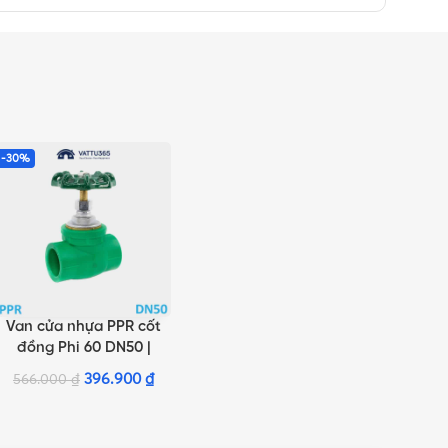
-30%
Van cửa nhựa PPR cốt
THÊM VÀO GIỎ HÀNG
đồng Phi 60 DN50 |
Chính hãng Minh Hòa
396.900
₫
566.000
₫