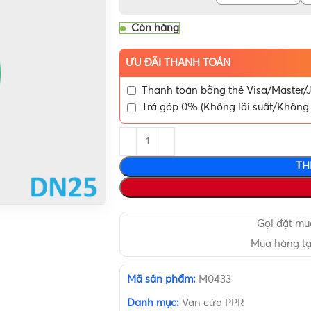
Còn hàng
ƯU ĐÃI THANH TOÁN
Thanh toán bằng thẻ Visa/Master/J
Trả góp 0% (Không lãi suất/Không 
TH
Gọi đặt m
Mua hàng t
Mã sản phẩm:
M0433
Danh mục:
Van cửa PPR