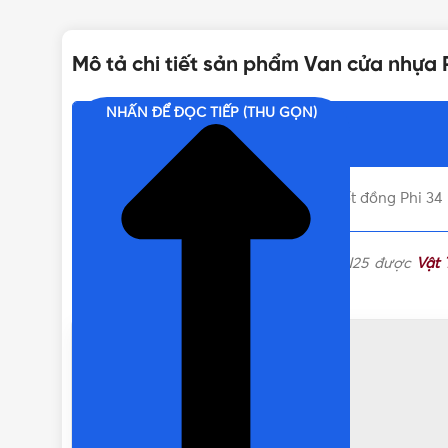
LOẠI TAY VAN/VÒI
Mô tả chi tiết sản phẩm Van cửa nhựa 
KHỐI LƯỢNG
NHẤN ĐỂ ĐỌC TIẾP (THU GỌN)
Nội dung chính
KÍCH THƯỚC
Liên hệ mua Van cửa nhựa PPR cốt đồng Phi 34 
Van cửa nhựa PPR cốt đồng Phi 34 DN25 được
Vật 
nhanh chóng.