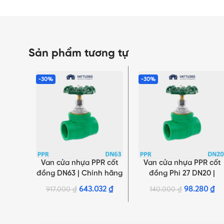
Sản phẩm tương tự
-30%
-30%
Van cửa nhựa PPR cốt
Van cửa nhựa PPR cốt
THÊM VÀO GIỎ HÀNG
THÊM VÀO GIỎ HÀNG
đồng DN63 | Chính hãng
đồng Phi 27 DN20 |
Minh Hòa
Chính hãng Minh Hòa
643.032
₫
98.280
₫
917.000
₫
140.000
₫
NHẤN ĐỂ XEM TIẾP (THU GỌN)