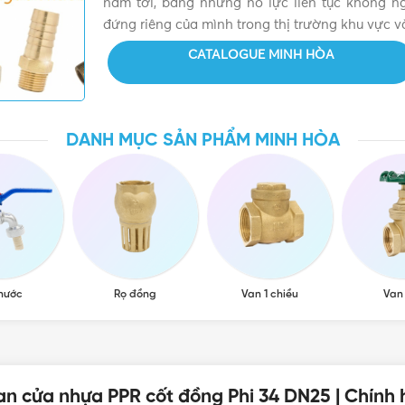
năm tới, bằng những nỗ lực liên tục không 
đứng riêng của mình trong thị trường khu vực và
CATALOGUE MINH HÒA
DANH MỤC SẢN PHẨM MINH HÒA
 nước
Rọ đồng
Van 1 chiều
Van
an cửa nhựa PPR cốt đồng Phi 34 DN25 | Chính