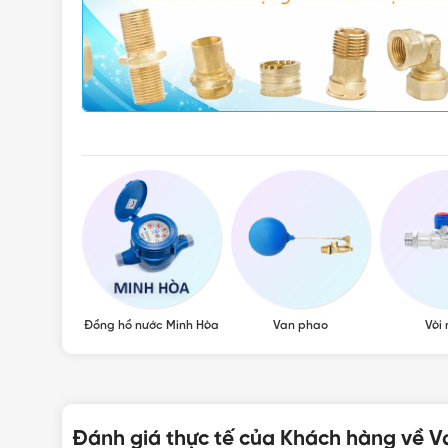
, van hơi
Đồng hồ nước Minh Hòa
Van phao
Vòi
Đánh giá thực tế của Khách hàng về V