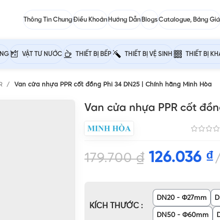
Thông Tin Chung
Điều Khoản
Hướng Dẫn
Blogs
Catalogue, Bảng Giá
ỰNG
VẬT TƯ NƯỚC
THIẾT BỊ BẾP
THIẾT BỊ VỆ SINH
THIẾT BỊ K
PR
Van cửa nhựa PPR cốt đồng Phi 34 DN25 | Chính hãng Minh Hòa
Van cửa nhựa PPR cốt đồn
126.036
₫
179.700
₫
DN20 - Φ27mm
D
KÍCH THƯỚC
DN50 - Φ60mm