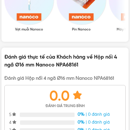
Xuất xứ: Việt Nam
Đặc điểm nổi bật của hộp nối 4 ngã NPA68161
Vợt muỗi Nanoco
Pin Nanoco
Máy hú
Đánh giá thực tế của Khách hàng về Hộp nối 4
ngã Ø16 mm Nanoco NPA68161
Đánh giá Hộp nối 4 ngã Ø16 mm Nanoco NPA68161
0.0
ĐÁNH GIÁ TRUNG BÌNH
0%
| 0 đánh giá
5
0%
| 0 đánh giá
4