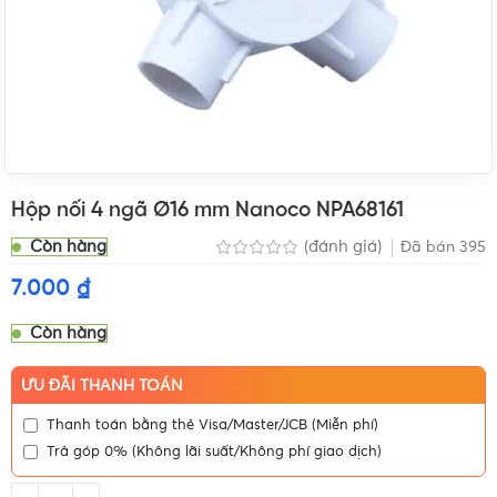
Hộp nối 4 ngã Ø16 mm Nanoco NPA68161
Còn hàng
(đánh giá)
Đã bán
395
7.000
₫
Còn hàng
ƯU ĐÃI THANH TOÁN
Thanh toán bằng thẻ Visa/Master/JCB (Miễn phí)
Trả góp 0% (Không lãi suất/Không phí giao dịch)