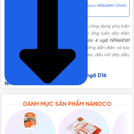
Liên hệ mua Hộp nối 4 ngã Ø16 mm Nanoco NPA68161 Chính
hãng, Giá tốt, Uy tín
Hộp nối tròn 4 ngã
NPA68161
ra đời với công dụng phụ kiện
PVC hỗ trợ việc lắp đặt, đi dây điện với ống luồn dây điện
trở nên một cách an toàn hơn.
Box tròn 4 ngã NPA68161
được dùng để tạo hướng rẽ cho các đường dẫn điện và tạo
mạng lưới ống luồn dây điện nổi, giúp kéo, đấu nối dây dẫn,
tạo thành các mạch nhánh.
Thông số kỹ thuật của Hộp nối 4 ngã D16
NPA68161
Dòng sản phẩm:
Hộp nối 4 ngã
DANH MỤC SẢN PHẨM NANOCO
Đường kính: Ø16 mm
Đóng gói: 60 cái/thùng
Màu sắc: Trắng
Kiểu dáng: tròn