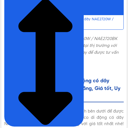
Nội dung chính
BẢO HÀNH
12 tháng
Liên hệ mua Đui đèn Nanoco di động có dây NAE2720W /
NAE2720BK Chính hãng, Giá tốt, Uy tín
THƯƠNG HIỆU
Nanoco
Đui đèn Nanoco di động có dây NAE2720W / NAE2720BK
được
Vật Tư 365
phân phối chính hãng tại thị trường với
nhiều chính sách ưu đãi hấp, liên hệ ngay để được tư vấn
MÀU SẮC
Màu trắng, Màu Đen
đặt hàng nhanh chóng.
Liên hệ mua Đui đèn Nanoco di động có dây
NAE2720W / NAE2720BK Chính hãng, Giá tốt, Uy
tín
Vui lòng liên hệ Vật Tư 365 theo các kênh bên dưới để được
tư vấn mua sản phẩm Đui đèn Nanoco di động có dây
NAE2720W / NAE2720BK chính hãng với giá tốt nhất nhé!