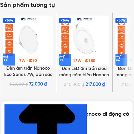
Sản phẩm tương tự
-36%
-36%
-36%
Đèn âm trần Nanoco
Đèn LED âm trần siêu
Đèn LED
Eco Series 7W, đơn sắc
mỏng cảm biến Nanoco
mỏng cả
| NED076, NED074,
12W, đơn sắc |
9W, đơn 
72.000
₫
113.000
₫
217.000
₫
340.000
₫
311.00
NHẤN ĐỂ XEM TIẾP (THU GỌN)
NED073
NSD126S, NSD123S
N
Thông số kỹ thuật của Đui đèn Nanoco di động có
dây NAE2720W / NAE2720BK