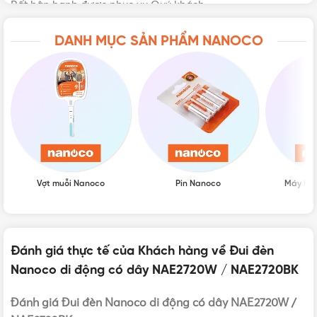
Rất hân hạnh được phục vụ Quý khách.
DANH MỤC SẢN PHẨM NANOCO
Vợt muỗi Nanoco
Pin Nanoco
Máy hú
Đánh giá thực tế của Khách hàng về Đui đèn
VẬT TƯ 365 - NHÀ PHÂN PHỐI THIẾT BỊ ĐIỆN NƯỚC
CHUYÊN NGHIỆP
Nanoco di động có dây NAE2720W / NAE2720BK
Hotline:
0912917977
Đánh giá Đui đèn Nanoco di động có dây NAE2720W /