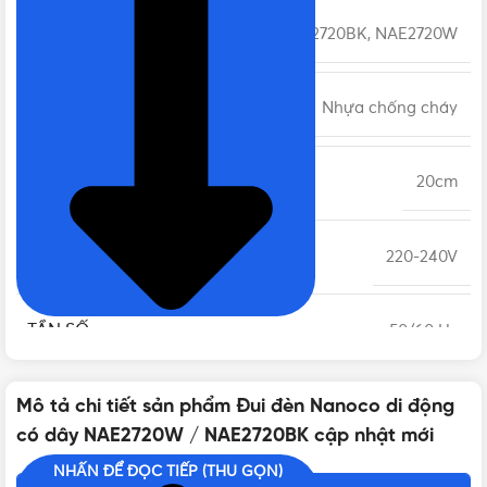
MÃ SẢN PHẨM
NAE2720BK, NAE2720W
CHẤT LIỆU
Nhựa chống cháy
DÂY ĐIỆN
20cm
ĐIỆN ÁP
220-240V
TẦN SỐ
50/60 Hz
KHỐI LƯỢNG
Mô tả chi tiết sản phẩm Đui đèn Nanoco di động
Nhẹ
có dây NAE2720W / NAE2720BK cập nhật mới
NHẤN ĐỂ ĐỌC TIẾP (THU GỌN)
XUẤT XỨ
Việt Nam