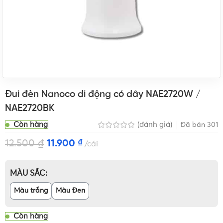
Đui đèn Nanoco di động có dây NAE2720W /
NAE2720BK
Còn hàng
(đánh giá)
Đã bán
301
12.500
₫
11.900
₫
cái
MÀU SẮC
Màu trắng
Màu Đen
Còn hàng