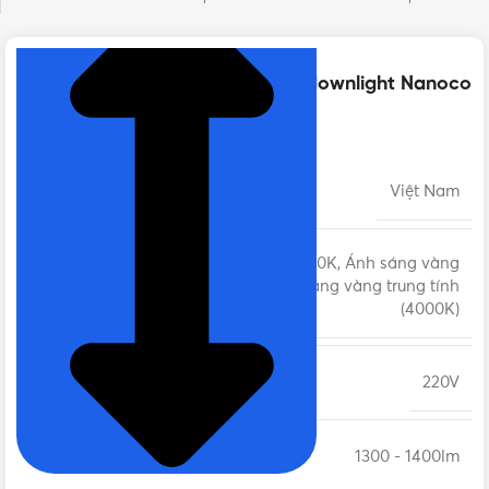
Thông số kỹ thuật của Đèn LED downlight Nanoco
đổi 3 màu 14W | NDL14C
XUẤT XỨ
Việt Nam
Ánh sáng trắng 6500K, Ánh sáng vàng
ÁNH SÁNG
ấm (3000K), Ánh sáng vàng trung tính
(4000K)
ĐIỆN ÁP
220V
LUMEN
1300 - 1400lm