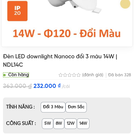
Đèn LED downlight Nanoco đổi 3 màu 14W |
NDL14C
Còn hàng
(đánh giá)
Đã bán
328
363.000
₫
232.000
₫
cái
TÍNH NĂNG
Đổi 3 Màu
Đơn Sắc
CÔNG SUẤT
5W
8W
12W
14W