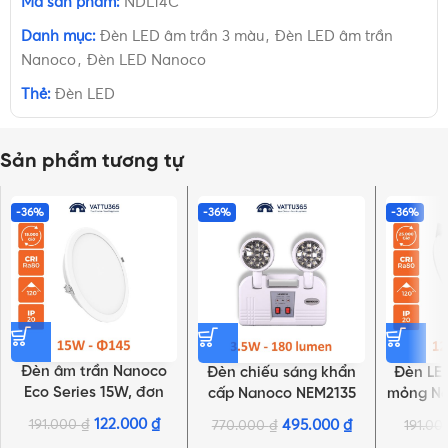
Mã sản phẩm:
NDL14C
Danh mục:
Đèn LED âm trần 3 màu
,
Đèn LED âm trần
Nanoco
,
Đèn LED Nanoco
Thẻ:
Đèn LED
Sản phẩm tương tự
-36%
-36%
-36%
Đèn âm trần Nanoco
Đèn chiếu sáng khẩn
Đèn LED
Eco Series 15W, đơn
cấp Nanoco NEM2135
mỏng Na
sắc | NED156, NED154,
3.5W (có chứng nhận
sắc | NS
122.000
₫
191.000
₫
495.000
₫
770.000
₫
191.0
NHẤN ĐỂ XEM TIẾP (THU GỌN)
NED153
PCCC)