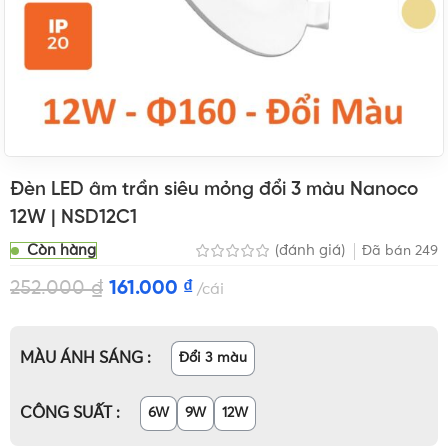
Đèn LED âm trần siêu mỏng đổi 3 màu Nanoco
12W | NSD12C1
Còn hàng
(đánh giá)
Đã bán
249
252.000
₫
161.000
₫
cái
MÀU ÁNH SÁNG
Đổi 3 màu
CÔNG SUẤT
6W
9W
12W