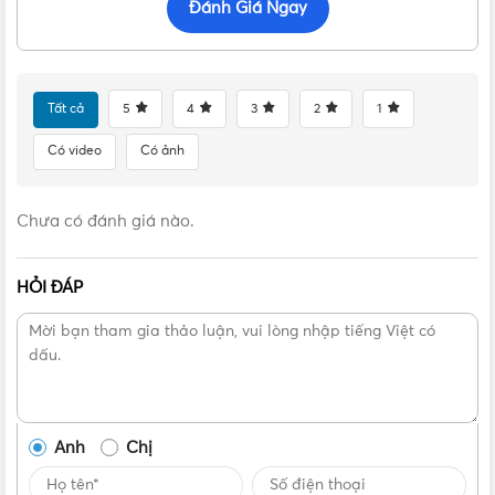
Đánh Giá Ngay
giờ thì người dùng có thể an tâm lựa chọn chiếc đèn giá rẻ
này để lắp đặt cả căn nhà nhé.
Tất cả
5
4
3
2
1
Có video
Có ảnh
Liên hệ mua Đèn LED âm trần siêu mỏng đổi 3
màu Nanoco 12W | NSD12C1 Chính hãng, Giá tốt,
Chưa có đánh giá nào.
Uy tín
HỎI ĐÁP
Vui lòng liên hệ Vật Tư 365 theo các kênh bên dưới để được
tư vấn mua sản phẩm Đèn LED âm trần siêu mỏng đổi 3
màu Nanoco 12W | NSD12C1 chính hãng với giá tốt nhất
nhé! Rất hân hạnh được phục vụ Quý khách.
Anh
Chị