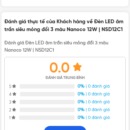
Đánh giá thực tế của Khách hàng về Đèn LED âm
trần siêu mỏng đổi 3 màu Nanoco 12W | NSD12C1
Đánh giá Đèn LED âm trần siêu mỏng đổi 3 màu
Đèn LED âm trần Nanoco 12W Đổi 3 Màu – NSD12C1
Nanoco 12W | NSD12C1
Với một chiếc đèn có thể thay đổi ánh sáng từ trắng qua
0.0
vàng rồi qua trung tính tùy theo cảm xúc của người dùng là
một chiếc đèn thông minh, người dùng có thể chọn màu tùy
ĐÁNH GIÁ TRUNG BÌNH
thích theo ý thích của mình mà không cần phải lắp đặt quá
0%
| 0 đánh giá
5
nhiều loại đèn gây hiện tượng rối mắt, mất thẩm mỹ.
0%
| 0 đánh giá
4
Các dòng
đèn LED âm trần 12W
của Nanoco NSD12C1 có
0%
| 0 đánh giá
3
thể dùng được cho mọi không gian như phòng khách,
0%
| 0 đánh giá
2
phòng ăn, phòng ngủ. Đặc biệt hơn nếu dùng trong phòng
0%
| 0 đánh giá
1
làm việc phòng vẻ cũng rất tối ưu vì nó có độ màu chính
xác lên đến CRI80. Với tuổi thọ chiếc đèn lên đến 25.000