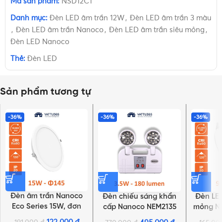
Mã sản phẩm:
NSD12C1
Danh mục:
Đèn LED âm trần 12W
,
Đèn LED âm trần 3 màu
,
Đèn LED âm trần Nanoco
,
Đèn LED âm trần siêu mỏng
,
Đèn LED Nanoco
Thẻ:
Đèn LED
Sản phẩm tương tự
-36%
-36%
-36%
Đèn âm trần Nanoco
Đèn chiếu sáng khẩn
Đèn LED
Eco Series 15W, đơn
cấp Nanoco NEM2135
mỏng N
sắc | NED156, NED154,
3.5W (có chứng nhận
sắc